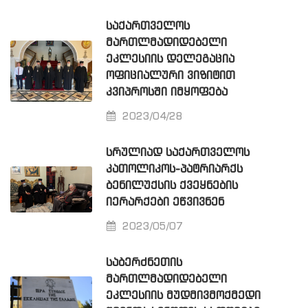
ᲡᲐᲥᲐᲠᲗᲕᲔᲚᲝᲡ
ᲛᲐᲠᲗᲚᲛᲐᲓᲘᲓᲔᲑᲔᲚᲘ
ᲔᲙᲚᲔᲡᲘᲘᲡ ᲓᲔᲚᲔᲒᲐᲪᲘᲐ
ᲝᲤᲘᲪᲘᲐᲚᲣᲠᲘ ᲕᲘᲖᲘᲢᲘᲗ
ᲙᲕᲘᲞᲠᲝᲡᲨᲘ ᲘᲛᲧᲝᲤᲔᲑᲐ
2023/04/28
ᲡᲠᲣᲚᲘᲐᲓ ᲡᲐᲥᲐᲠᲗᲕᲔᲚᲝᲡ
ᲙᲐᲗᲝᲚᲘᲙᲝᲡ-ᲞᲐᲢᲠᲘᲐᲠᲥᲡ
ᲑᲔᲜᲘᲚᲣᲥᲡᲘᲡ ᲥᲕᲔᲧᲜᲔᲑᲘᲡ
ᲘᲔᲠᲐᲠᲥᲔᲑᲘ ᲔᲬᲕᲘᲕᲜᲔᲜ
2023/05/07
ᲡᲐᲑᲔᲠᲫᲜᲔᲗᲘᲡ
ᲛᲐᲠᲗᲚᲛᲐᲓᲘᲓᲔᲑᲔᲚᲘ
ᲔᲙᲚᲔᲡᲘᲘᲡ ᲛᲣᲓᲛᲘᲕᲛᲝᲥᲛᲔᲓᲘ