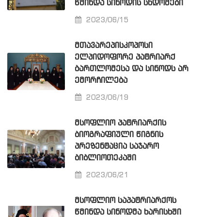
ᲬᲛᲘᲜᲓᲐ ᲡᲘᲜᲝᲓᲘᲡ ᲡᲮᲓᲝᲛᲔᲑᲘ
2023/06/15
ᲛᲗᲐᲕᲐᲠᲔᲞᲘᲡᲙᲝᲞᲝᲡᲘ
ᲔᲚᲞᲘᲓᲝᲤᲝᲠᲔ ᲞᲐᲢᲠᲘᲐᲠᲥ
ᲑᲐᲠᲗᲚᲝᲛᲔᲡᲐ ᲓᲐ ᲡᲘᲜᲝᲓᲡ ᲐᲠ
ᲔᲛᲝᲠᲩᲘᲚᲔᲑᲐ
2023/06/19
ᲛᲡᲝᲤᲚᲘᲝ ᲞᲐᲢᲠᲘᲐᲠᲥᲘᲡ
ᲑᲘᲝᲒᲠᲐᲤᲘᲣᲚᲘ ᲬᲘᲒᲜᲘᲡ
ᲞᲠᲔᲖᲔᲜᲢᲐᲪᲘᲐ ᲡᲐᲯᲐᲠᲝ
ᲑᲘᲑᲚᲘᲝᲗᲔᲙᲐᲨᲘ
2023/06/21
ᲛᲡᲝᲤᲚᲘᲝ ᲡᲐᲞᲐᲢᲠᲘᲐᲠᲥᲝᲡ
ᲬᲛᲘᲜᲓᲐ ᲡᲘᲜᲝᲓᲛᲐ ᲮᲐᲠᲘᲡᲮᲨᲘ