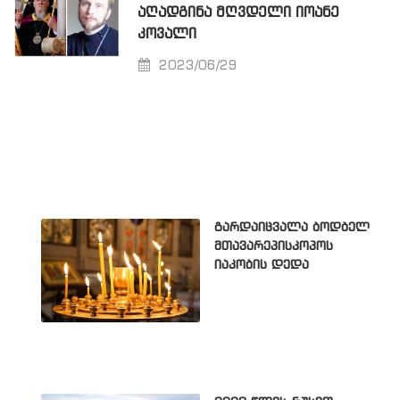
ᲐᲦᲐᲓᲒᲘᲜᲐ ᲛᲦᲕᲓᲔᲚᲘ ᲘᲝᲐᲜᲔ
ᲙᲝᲕᲐᲚᲘ
2023/06/29
გარდაიცვალა ბოდბელ
მთავარეპისკოპოს
იაკობის დედა