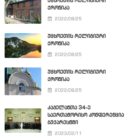
ᲣᲪᲮᲝᲔᲗᲘᲡ ᲠᲔᲚᲘᲒᲘᲣᲠᲘ
ᲥᲠᲝᲜᲘᲙᲐ
2022/08/25
ᲣᲪᲮᲝᲔᲗᲘᲡ ᲠᲔᲚᲘᲒᲘᲣᲠᲘ
ᲥᲠᲝᲜᲘᲙᲐ
2022/08/25
ᲣᲪᲮᲝᲔᲗᲘᲡ ᲠᲔᲚᲘᲒᲘᲣᲠᲘ
ᲥᲠᲝᲜᲘᲙᲐ
2022/08/25
ᲙᲐᲞᲔᲚᲐᲜᲗᲐ 34-Ე
ᲡᲐᲔᲠᲗᲐᲨᲝᲠᲘᲡᲝ ᲙᲝᲜᲤᲔᲠᲔᲜᲪᲘᲐ
ᲑᲣᲥᲐᲠᲔᲡᲢᲨᲘ
2023/02/11