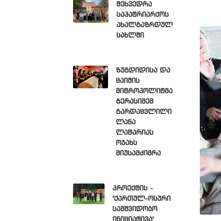
შეხვედრა
საპატრიარქოს
ახალგაზრდულ
სახლში
ზუგდიდისა და
ცაიშის
მიტროპოლიტმა
გერასიმემ
გარდაცვლილი
ლანა
ლატარიას
ოჯახს
მიუსამძიმრა
პროექტის -
'ქართულ-ოსური
სამშვიდობო
ინიციატივა'