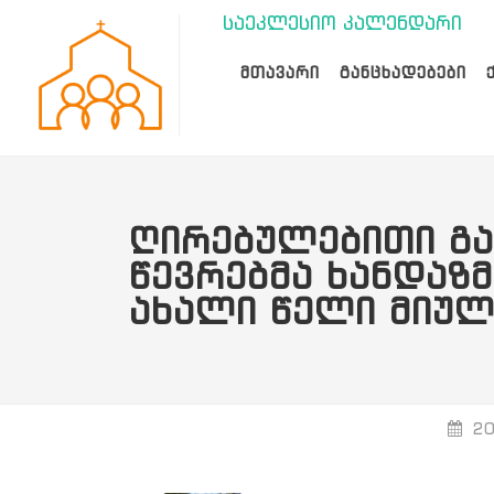
საეკლესიო კალენდარი
ᲛᲗᲐᲕᲐᲠᲘ
ᲒᲐᲜᲪᲮᲐᲓᲔᲑᲔᲑᲘ
ᲦᲘᲠᲔᲑᲣᲚᲔᲑᲘᲗᲘ Გ
ᲬᲔᲕᲠᲔᲑᲛᲐ ᲮᲐᲜᲓᲐᲖ
ᲐᲮᲐᲚᲘ ᲬᲔᲚᲘ ᲛᲘᲣ
20