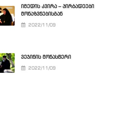
ᲘᲛᲔᲓᲘᲡ ᲙᲕᲘᲠᲐ – ᲞᲘᲠᲑᲐᲓᲔᲔᲑᲘ
ᲛᲝᲜᲐᲖᲕᲜᲔᲑᲘᲡᲒᲐᲜ
2022/11/09
ᲕᲔᲯᲘᲜᲘᲡ ᲛᲝᲜᲐᲡᲢᲔᲠᲘ
2022/11/09