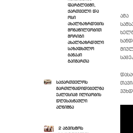
ფარგლებში,
ქართველი და
ამა
ოსი
ახალგაზრდების
სამს
მონაწილეობით
ხელ
მორიგი
ხანდ
ახალგაზრდული
საზაფხულო
მიულ
ბანაკი
საცე
გაიმართა
დასა
საქართველოს
თავი
მართლმადიდებელმა
ვუხდ
ეკლესიამ ილიაობის
დღესასწაული
აღნიშნა
2 აგვისტოს