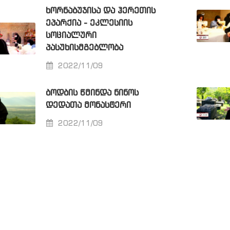
ᲮᲝᲠᲜᲐᲑᲣᲯᲘᲡᲐ ᲓᲐ ᲰᲔᲠᲔᲗᲘᲡ
ᲔᲞᲐᲠᲥᲘᲐ - ᲔᲙᲚᲔᲡᲘᲘᲡ
ᲡᲝᲪᲘᲐᲚᲣᲠᲘ
ᲞᲐᲡᲣᲮᲘᲡᲛᲒᲔᲑᲚᲝᲑᲐ
2022/11/09
ᲑᲝᲓᲑᲘᲡ ᲬᲛᲘᲜᲓᲐ ᲜᲘᲜᲝᲡ
ᲓᲔᲓᲐᲗᲐ ᲛᲝᲜᲐᲡᲢᲔᲠᲘ
2022/11/09