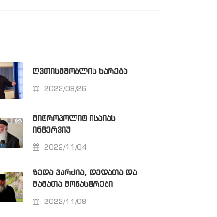
ᲦᲕᲗᲘᲡᲛᲨᲝᲑᲚᲘᲡ ᲮᲐᲠᲔᲑᲐ
2022/08/26
ᲛᲘᲢᲠᲝᲞᲝᲚᲘᲢ ᲘᲡᲐᲘᲐᲡ
ᲘᲜᲢᲔᲠᲕᲘᲣ
2022/11/04
ᲖᲔᲓᲐ ᲕᲐᲠᲫᲘᲐ, ᲓᲔᲓᲐᲗᲐ ᲓᲐ
ᲛᲐᲛᲐᲗᲐ ᲛᲝᲜᲐᲡᲢᲠᲔᲑᲘ
2022/11/08