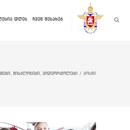
ᲚᲔᲡᲘᲐ ᲓᲦᲔᲡ
ᲩᲕᲔᲜ ᲨᲔᲡᲐᲮᲔᲑ
ემები, მისალოცები, ვიდეორგოლები
პოსტი