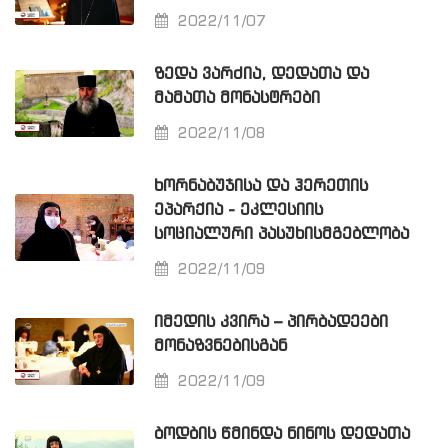
2022/11/07
ᲖᲔᲓᲐ ᲕᲐᲠᲫᲘᲐ, ᲓᲔᲓᲐᲗᲐ ᲓᲐ
ᲛᲐᲛᲐᲗᲐ ᲛᲝᲜᲐᲡᲢᲠᲔᲑᲘ
2022/11/08
ᲮᲝᲠᲜᲐᲑᲣᲯᲘᲡᲐ ᲓᲐ ᲰᲔᲠᲔᲗᲘᲡ
ᲔᲞᲐᲠᲥᲘᲐ - ᲔᲙᲚᲔᲡᲘᲘᲡ
ᲡᲝᲪᲘᲐᲚᲣᲠᲘ ᲞᲐᲡᲣᲮᲘᲡᲛᲒᲔᲑᲚᲝᲑᲐ
2022/11/09
ᲘᲛᲔᲓᲘᲡ ᲙᲕᲘᲠᲐ – ᲞᲘᲠᲑᲐᲓᲔᲔᲑᲘ
ᲛᲝᲜᲐᲖᲕᲜᲔᲑᲘᲡᲒᲐᲜ
2022/11/09
ᲑᲝᲓᲑᲘᲡ ᲬᲛᲘᲜᲓᲐ ᲜᲘᲜᲝᲡ ᲓᲔᲓᲐᲗᲐ