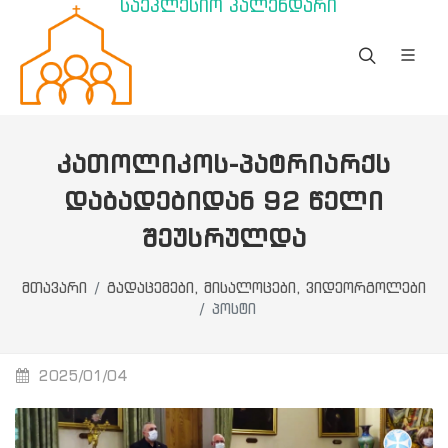
საეკლესიო კალენდარი
ᲙᲐᲗᲝᲚᲘᲙᲝᲡ-ᲞᲐᲢᲠᲘᲐᲠᲥᲡ
ᲓᲐᲑᲐᲓᲔᲑᲘᲓᲐᲜ 92 ᲬᲔᲚᲘ
ᲨᲔᲣᲡᲠᲣᲚᲓᲐ
მთავარი
გადაცემები, მისალოცები, ვიდეორგოლები
პოსტი
2025/01/04