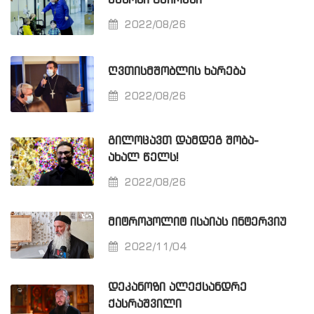
ᲣᲪᲜᲝᲑᲘ ᲒᲛᲘᲠᲔᲑᲘ
2022/08/26
ᲦᲕᲗᲘᲡᲛᲨᲝᲑᲚᲘᲡ ᲮᲐᲠᲔᲑᲐ
2022/08/26
ᲒᲘᲚᲝᲪᲐᲕᲗ ᲓᲐᲛᲓᲔᲒ ᲨᲝᲑᲐ-
ᲐᲮᲐᲚ ᲬᲔᲚᲡ!
2022/08/26
ᲛᲘᲢᲠᲝᲞᲝᲚᲘᲢ ᲘᲡᲐᲘᲐᲡ ᲘᲜᲢᲔᲠᲕᲘᲣ
2022/11/04
ᲓᲔᲙᲐᲜᲝᲖᲘ ᲐᲚᲔᲥᲡᲐᲜᲓᲠᲔ
ᲥᲐᲡᲠᲐᲨᲕᲘᲚᲘ