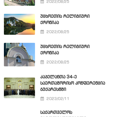
2022/08/25
ᲣᲪᲮᲝᲔᲗᲘᲡ ᲠᲔᲚᲘᲒᲘᲣᲠᲘ
ᲥᲠᲝᲜᲘᲙᲐ
2022/08/25
ᲣᲪᲮᲝᲔᲗᲘᲡ ᲠᲔᲚᲘᲒᲘᲣᲠᲘ
ᲥᲠᲝᲜᲘᲙᲐ
2022/08/25
ᲙᲐᲞᲔᲚᲐᲜᲗᲐ 34-Ე
ᲡᲐᲔᲠᲗᲐᲨᲝᲠᲘᲡᲝ ᲙᲝᲜᲤᲔᲠᲔᲜᲪᲘᲐ
ᲑᲣᲥᲐᲠᲔᲡᲢᲨᲘ
2023/02/11
ᲡᲐᲥᲐᲠᲗᲕᲔᲚᲝᲡ