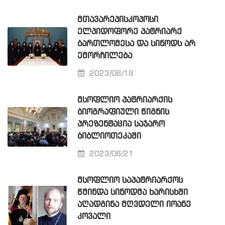
ᲛᲗᲐᲕᲐᲠᲔᲞᲘᲡᲙᲝᲞᲝᲡᲘ
ᲔᲚᲞᲘᲓᲝᲤᲝᲠᲔ ᲞᲐᲢᲠᲘᲐᲠᲥ
ᲑᲐᲠᲗᲚᲝᲛᲔᲡᲐ ᲓᲐ ᲡᲘᲜᲝᲓᲡ ᲐᲠ
ᲔᲛᲝᲠᲩᲘᲚᲔᲑᲐ
2023/06/19
ᲛᲡᲝᲤᲚᲘᲝ ᲞᲐᲢᲠᲘᲐᲠᲥᲘᲡ
ᲑᲘᲝᲒᲠᲐᲤᲘᲣᲚᲘ ᲬᲘᲒᲜᲘᲡ
ᲞᲠᲔᲖᲔᲜᲢᲐᲪᲘᲐ ᲡᲐᲯᲐᲠᲝ
ᲑᲘᲑᲚᲘᲝᲗᲔᲙᲐᲨᲘ
2023/06/21
ᲛᲡᲝᲤᲚᲘᲝ ᲡᲐᲞᲐᲢᲠᲘᲐᲠᲥᲝᲡ
ᲬᲛᲘᲜᲓᲐ ᲡᲘᲜᲝᲓᲛᲐ ᲮᲐᲠᲘᲡᲮᲨᲘ
ᲐᲦᲐᲓᲒᲘᲜᲐ ᲛᲦᲕᲓᲔᲚᲘ ᲘᲝᲐᲜᲔ
ᲙᲝᲕᲐᲚᲘ