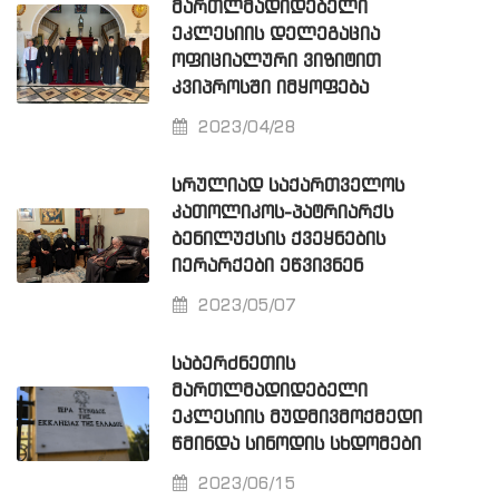
ᲛᲐᲠᲗᲚᲛᲐᲓᲘᲓᲔᲑᲔᲚᲘ
ᲔᲙᲚᲔᲡᲘᲘᲡ ᲓᲔᲚᲔᲒᲐᲪᲘᲐ
ᲝᲤᲘᲪᲘᲐᲚᲣᲠᲘ ᲕᲘᲖᲘᲢᲘᲗ
ᲙᲕᲘᲞᲠᲝᲡᲨᲘ ᲘᲛᲧᲝᲤᲔᲑᲐ
2023/04/28
ᲡᲠᲣᲚᲘᲐᲓ ᲡᲐᲥᲐᲠᲗᲕᲔᲚᲝᲡ
ᲙᲐᲗᲝᲚᲘᲙᲝᲡ-ᲞᲐᲢᲠᲘᲐᲠᲥᲡ
ᲑᲔᲜᲘᲚᲣᲥᲡᲘᲡ ᲥᲕᲔᲧᲜᲔᲑᲘᲡ
ᲘᲔᲠᲐᲠᲥᲔᲑᲘ ᲔᲬᲕᲘᲕᲜᲔᲜ
2023/05/07
ᲡᲐᲑᲔᲠᲫᲜᲔᲗᲘᲡ
ᲛᲐᲠᲗᲚᲛᲐᲓᲘᲓᲔᲑᲔᲚᲘ
ᲔᲙᲚᲔᲡᲘᲘᲡ ᲛᲣᲓᲛᲘᲕᲛᲝᲥᲛᲔᲓᲘ
ᲬᲛᲘᲜᲓᲐ ᲡᲘᲜᲝᲓᲘᲡ ᲡᲮᲓᲝᲛᲔᲑᲘ
2023/06/15