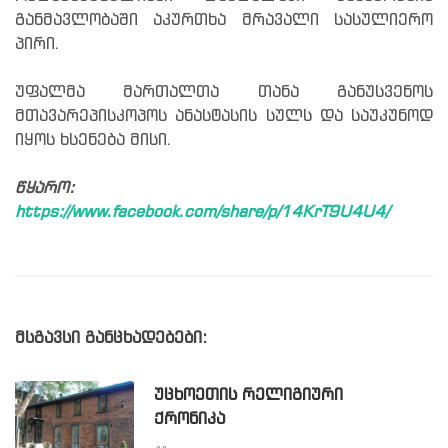
განმავლობაში აკურთხა მრავალი სასულიერო
პირი.
უფალმა მართალთა თანა განუსვენოს
მთავარეპისკოპოს ანასტასის სულს და საუკუნოდ
იყოს ხსენება მისი.
წყარო:
https://www.facebook.com/share/p/14KrT9U4U4/
მსგავსი განცხადებები:
ᲣᲪᲮᲝᲔᲗᲘᲡ ᲠᲔᲚᲘᲒᲘᲣᲠᲘ
ᲥᲠᲝᲜᲘᲙᲐ