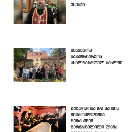
ესებუა
შეხვედრა
საპატრიარქოს
ახალგაზრდულ სახლში
ზუგდიდისა და ცაიშის
მიტროპოლიტმა
გერასიმემ
გარდაცვლილი ლანა