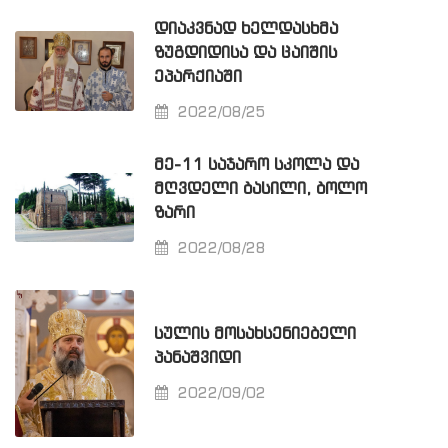
ᲓᲘᲐᲙᲕᲜᲐᲓ ᲮᲔᲚᲓᲐᲡᲮᲛᲐ
ᲖᲣᲒᲓᲘᲓᲘᲡᲐ ᲓᲐ ᲪᲐᲘᲨᲘᲡ
ᲔᲞᲐᲠᲥᲘᲐᲨᲘ
2022/08/25
ᲛᲔ-11 ᲡᲐᲯᲐᲠᲝ ᲡᲙᲝᲚᲐ ᲓᲐ
ᲛᲦᲕᲓᲔᲚᲘ ᲑᲐᲡᲘᲚᲘ, ᲑᲝᲚᲝ
ᲖᲐᲠᲘ
2022/08/28
ᲡᲣᲚᲘᲡ ᲛᲝᲡᲐᲮᲡᲔᲜᲘᲔᲑᲔᲚᲘ
ᲞᲐᲜᲐᲨᲕᲘᲓᲘ
2022/09/02