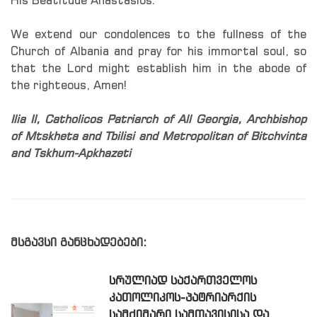
His Beatitude Anastasios.
We extend our condolences to the fullness of the
Church of Albania and pray for his immortal soul, so
that the Lord might establish him in the abode of
the righteous, Amen!
Ilia II, Catholicos Patriarch of All Georgia, Archbishop
of Mtskheta and Tbilisi and Metropolitan of Bitchvinta
and Tskhum-Apkhazeti
მსგავსი განცხადებები:
ᲡᲠᲣᲚᲘᲐᲓ ᲡᲐᲥᲐᲠᲗᲕᲔᲚᲝᲡ
ᲙᲐᲗᲝᲚᲘᲙᲝᲡ-ᲞᲐᲢᲠᲘᲐᲠᲥᲘᲡ
ᲡᲐᲛᲫᲘᲛᲐᲠᲘ ᲡᲐᲛᲗᲐᲕᲘᲡᲘᲡᲐ ᲓᲐ