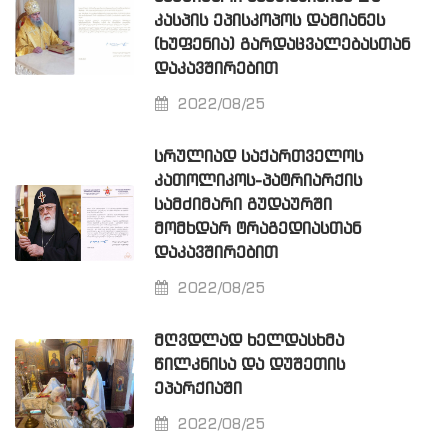
ᲙᲐᲡᲞᲘᲡ ᲔᲞᲘᲡᲙᲝᲞᲝᲡ ᲓᲐᲛᲘᲐᲜᲔᲡ
(ᲮᲣᲤᲔᲜᲘᲐ) ᲒᲐᲠᲓᲐᲪᲕᲐᲚᲔᲑᲐᲡᲗᲐᲜ
ᲓᲐᲙᲐᲕᲨᲘᲠᲔᲑᲘᲗ
2022/08/25
ᲡᲠᲣᲚᲘᲐᲓ ᲡᲐᲥᲐᲠᲗᲕᲔᲚᲝᲡ
ᲙᲐᲗᲝᲚᲘᲙᲝᲡ-ᲞᲐᲢᲠᲘᲐᲠᲥᲘᲡ
ᲡᲐᲛᲫᲘᲛᲐᲠᲘ ᲒᲣᲓᲐᲣᲠᲨᲘ
ᲛᲝᲛᲮᲓᲐᲠ ᲢᲠᲐᲒᲔᲓᲘᲐᲡᲗᲐᲜ
ᲓᲐᲙᲐᲕᲨᲘᲠᲔᲑᲘᲗ
2022/08/25
ᲛᲦᲕᲓᲚᲐᲓ ᲮᲔᲚᲓᲐᲡᲮᲛᲐ
ᲬᲘᲚᲙᲜᲘᲡᲐ ᲓᲐ ᲓᲣᲨᲔᲗᲘᲡ
ᲔᲞᲐᲠᲥᲘᲐᲨᲘ
2022/08/25