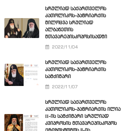
ᲡᲠᲣᲚᲘᲐᲓ ᲡᲐᲥᲐᲠᲗᲕᲔᲚᲝᲡ
ᲙᲐᲗᲝᲚᲘᲙᲝᲡ-ᲞᲐᲢᲠᲘᲐᲠᲥᲘᲡ
ᲛᲘᲚᲝᲪᲕᲐ ᲡᲠᲣᲚᲘᲐᲓ
ᲐᲚᲑᲐᲜᲔᲗᲘᲡ
ᲛᲗᲐᲕᲐᲠᲔᲞᲘᲡᲙᲝᲞᲝᲡᲘᲡᲐᲓᲛᲘ
2022/11/04
ᲡᲠᲣᲚᲘᲐᲓ ᲡᲐᲥᲐᲠᲗᲕᲔᲚᲝᲡ
ᲙᲐᲗᲝᲚᲘᲙᲝᲡ-ᲞᲐᲢᲠᲘᲐᲠᲥᲘᲡ
ᲡᲐᲛᲫᲘᲛᲐᲠᲘ
2022/11/07
ᲡᲠᲣᲚᲘᲐᲓ ᲡᲐᲥᲐᲠᲗᲕᲔᲚᲝᲡ
ᲙᲐᲗᲝᲚᲘᲙᲝᲡ-ᲞᲐᲢᲠᲘᲐᲠᲥᲘᲡ ᲘᲚᲘᲐ
ΙΙ-ᲘᲡ ᲡᲐᲛᲫᲘᲛᲐᲠᲘ ᲡᲠᲣᲚᲘᲐᲓ
ᲙᲕᲘᲞᲠᲝᲡᲘᲡ ᲛᲗᲐᲕᲐᲠᲔᲞᲘᲡᲙᲝᲞᲝᲡ
ᲥᲠᲘᲖᲝᲡᲢᲝᲛᲝᲡ II-ᲘᲡ