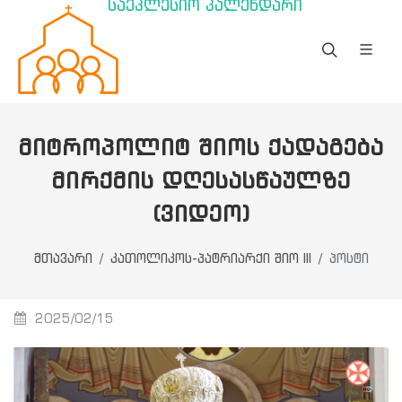
საეკლესიო კალენდარი
ᲛᲘᲢᲠᲝᲞᲝᲚᲘᲢ ᲨᲘᲝᲡ ᲥᲐᲓᲐᲒᲔᲑᲐ
ᲛᲘᲠᲥᲛᲘᲡ ᲓᲦᲔᲡᲐᲡᲬᲐᲣᲚᲖᲔ
(ᲕᲘᲓᲔᲝ)
მთავარი
კათოლიკოს-პატრიარქი შიო III
პოსტი
2025/02/15