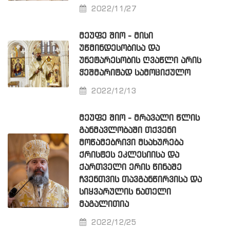
2022/11/27
ᲛᲔᲣᲤᲔ ᲨᲘᲝ - ᲛᲘᲡᲘ
ᲣᲬᲛᲘᲜᲓᲔᲡᲝᲑᲘᲡᲐ ᲓᲐ
ᲣᲜᲔᲢᲐᲠᲔᲡᲝᲑᲘᲡ ᲦᲕᲐᲬᲚᲘ ᲐᲠᲘᲡ
ᲭᲔᲨᲛᲐᲠᲘᲢᲐᲓ ᲡᲐᲛᲝᲪᲘᲥᲣᲚᲝ
2022/12/13
ᲛᲔᲣᲤᲔ ᲨᲘᲝ - ᲛᲠᲐᲕᲐᲚᲘ ᲬᲚᲘᲡ
ᲒᲐᲜᲛᲐᲕᲚᲝᲑᲐᲨᲘ ᲗᲥᲕᲔᲜᲘ
ᲛᲝᲬᲐᲛᲔᲑᲠᲘᲕᲘ ᲛᲡᲐᲮᲣᲠᲔᲑᲐ
ᲥᲠᲘᲡᲢᲔᲡ ᲔᲙᲚᲔᲡᲘᲘᲡᲐ ᲓᲐ
ᲥᲐᲠᲗᲕᲔᲚᲘ ᲔᲠᲘᲡ ᲬᲘᲜᲐᲨᲔ
ᲩᲕᲔᲜᲗᲕᲘᲡ ᲗᲐᲕᲒᲐᲜᲬᲘᲠᲕᲘᲡᲐ ᲓᲐ
ᲡᲘᲧᲕᲐᲠᲣᲚᲘᲡ ᲜᲐᲗᲔᲚᲘ
ᲛᲐᲒᲐᲚᲘᲗᲘᲐ
2022/12/25