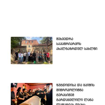
შეხვედრა
საპატრიარქოს
ახალგაზრდულ სახლში
ზუგდიდისა და ცაიშის
მიტროპოლიტმა
გერასიმემ
გარდაცვლილი ლანა