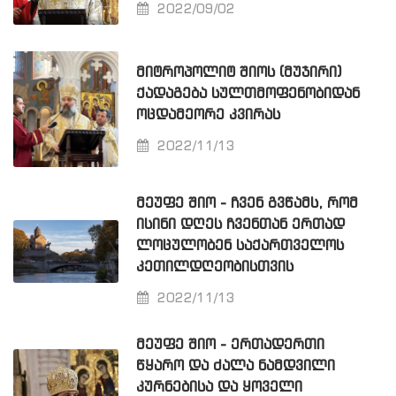
2022/09/02
ᲛᲘᲢᲠᲝᲞᲝᲚᲘᲢ ᲨᲘᲝᲡ (ᲛᲣᲯᲘᲠᲘ)
ᲥᲐᲓᲐᲒᲔᲑᲐ ᲡᲣᲚᲗᲛᲝᲤᲔᲜᲝᲑᲘᲓᲐᲜ
ᲝᲪᲓᲐᲛᲔᲝᲠᲔ ᲙᲕᲘᲠᲐᲡ
2022/11/13
ᲛᲔᲣᲤᲔ ᲨᲘᲝ - ᲩᲕᲔᲜ ᲒᲕᲬᲐᲛᲡ, ᲠᲝᲛ
ᲘᲡᲘᲜᲘ ᲓᲦᲔᲡ ᲩᲕᲔᲜᲗᲐᲜ ᲔᲠᲗᲐᲓ
ᲚᲝᲪᲣᲚᲝᲑᲔᲜ ᲡᲐᲥᲐᲠᲗᲕᲔᲚᲝᲡ
ᲙᲔᲗᲘᲚᲓᲦᲔᲝᲑᲘᲡᲗᲕᲘᲡ
2022/11/13
ᲛᲔᲣᲤᲔ ᲨᲘᲝ - ᲔᲠᲗᲐᲓᲔᲠᲗᲘ
ᲬᲧᲐᲠᲝ ᲓᲐ ᲫᲐᲚᲐ ᲜᲐᲛᲓᲕᲘᲚᲘ
ᲙᲣᲠᲜᲔᲑᲘᲡᲐ ᲓᲐ ᲧᲝᲕᲔᲚᲘ