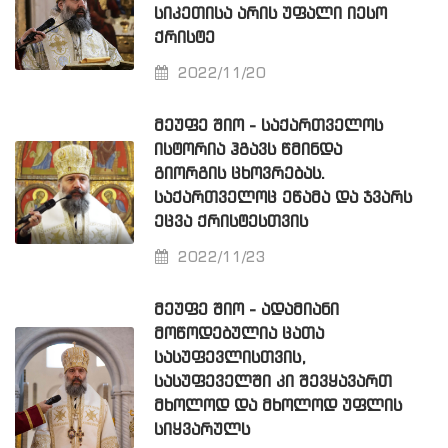
ᲡᲘᲙᲔᲗᲘᲡᲐ ᲐᲠᲘᲡ ᲣᲤᲐᲚᲘ ᲘᲔᲡᲝ
ᲥᲠᲘᲡᲢᲔ
2022/11/20
ᲛᲔᲣᲤᲔ ᲨᲘᲝ - ᲡᲐᲥᲐᲠᲗᲕᲔᲚᲝᲡ
ᲘᲡᲢᲝᲠᲘᲐ ᲰᲒᲐᲕᲡ ᲬᲛᲘᲜᲓᲐ
ᲒᲘᲝᲠᲒᲘᲡ ᲪᲮᲝᲕᲠᲔᲑᲐᲡ.
ᲡᲐᲥᲐᲠᲗᲕᲔᲚᲝᲪ ᲔᲬᲐᲛᲐ ᲓᲐ ᲯᲕᲐᲠᲡ
ᲔᲪᲕᲐ ᲥᲠᲘᲡᲢᲔᲡᲗᲕᲘᲡ
2022/11/23
ᲛᲔᲣᲤᲔ ᲨᲘᲝ - ᲐᲓᲐᲛᲘᲐᲜᲘ
ᲛᲝᲬᲝᲓᲔᲑᲣᲚᲘᲐ ᲪᲐᲗᲐ
ᲡᲐᲡᲣᲤᲔᲕᲚᲘᲡᲗᲕᲘᲡ,
ᲡᲐᲡᲣᲤᲔᲕᲔᲚᲨᲘ ᲙᲘ ᲨᲔᲕᲧᲐᲕᲐᲠᲗ
ᲛᲮᲝᲚᲝᲓ ᲓᲐ ᲛᲮᲝᲚᲝᲓ ᲣᲤᲚᲘᲡ
ᲡᲘᲧᲕᲐᲠᲣᲚᲡ