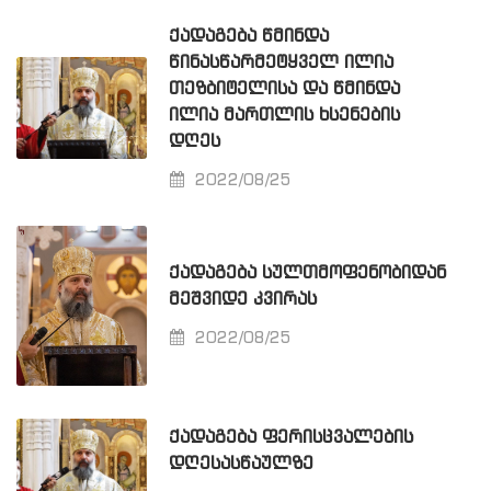
ᲥᲐᲓᲐᲒᲔᲑᲐ ᲬᲛᲘᲜᲓᲐ
ᲬᲘᲜᲐᲡᲬᲐᲠᲛᲔᲢᲧᲕᲔᲚ ᲘᲚᲘᲐ
ᲗᲔᲖᲑᲘᲢᲔᲚᲘᲡᲐ ᲓᲐ ᲬᲛᲘᲜᲓᲐ
ᲘᲚᲘᲐ ᲛᲐᲠᲗᲚᲘᲡ ᲮᲡᲔᲜᲔᲑᲘᲡ
ᲓᲦᲔᲡ
2022/08/25
ᲥᲐᲓᲐᲒᲔᲑᲐ ᲡᲣᲚᲗᲛᲝᲤᲔᲜᲝᲑᲘᲓᲐᲜ
ᲛᲔᲨᲕᲘᲓᲔ ᲙᲕᲘᲠᲐᲡ
2022/08/25
ᲥᲐᲓᲐᲒᲔᲑᲐ ᲤᲔᲠᲘᲡᲪᲕᲐᲚᲔᲑᲘᲡ
ᲓᲦᲔᲡᲐᲡᲬᲐᲣᲚᲖᲔ