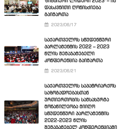
'ᲬᲘᲒᲜᲘᲔᲠᲘ ᲚᲘᲓᲔᲠᲘ 2023' – ᲘᲡ
ᲓᲐᲡᲙᲕᲜᲘᲗᲘ ᲦᲝᲜᲘᲡᲫᲘᲔᲑᲐ
ᲒᲐᲘᲛᲐᲠᲗᲐ
2023/06/17
ᲡᲐᲥᲐᲠᲗᲕᲔᲚᲝᲡ ᲡᲢᲣᲓᲔᲜᲢᲣᲠᲘ
ᲞᲐᲠᲚᲐᲛᲔᲜᲢᲘᲡ 2022 – 2023
ᲬᲚᲘᲡ ᲨᲔᲛᲐᲯᲐᲛᲔᲑᲔᲚᲘ
ᲙᲝᲜᲤᲔᲠᲔᲜᲪᲘᲐ ᲒᲐᲘᲛᲐᲠᲗᲐ
2023/06/21
ᲡᲐᲥᲐᲠᲗᲕᲔᲚᲝᲡ ᲡᲐᲞᲐᲢᲠᲘᲐᲠᲥᲝᲡ
ᲡᲐᲖᲝᲒᲐᲓᲝᲔᲑᲐᲡᲗᲐᲜ
ᲣᲠᲗᲘᲔᲠᲗᲝᲑᲘᲡ ᲡᲐᲛᲡᲐᲮᲣᲠᲛᲐ
ᲛᲝᲜᲐᲬᲘᲚᲔᲝᲑᲐ ᲛᲘᲘᲦᲝ
ᲡᲢᲣᲓᲔᲜᲢᲣᲠᲘ ᲞᲐᲠᲚᲐᲛᲔᲜᲢᲘᲡ
2022-2023 ᲬᲚᲘᲡ
ᲨᲔᲛᲐᲯᲐᲛᲔᲑᲔᲚ ᲙᲝᲜᲤᲔᲠᲔᲜᲪᲘᲐᲨᲘ