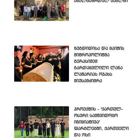
ახალგაზრდულ სახლში
ზუგდიდისა და ცაიშის
მიტროპოლიტმა
გერასიმემ
გარდაცვლილი ლანა
ლატარიას ოჯახს
მიუსამძიმრა
პროექტის - 'ქართულ-
ოსური სამშვიდობო
ინიციატივა'
ფარგლებში, ქართველი
და ოსი