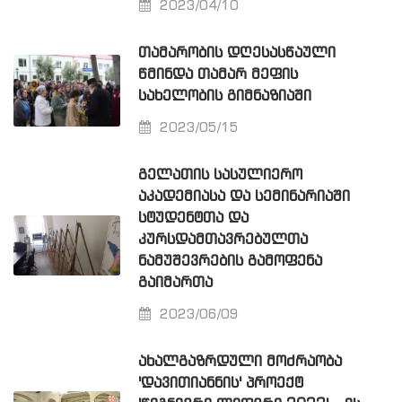
2023/04/10
ᲗᲐᲛᲐᲠᲝᲑᲘᲡ ᲓᲦᲔᲡᲐᲡᲬᲐᲣᲚᲘ
ᲬᲛᲘᲜᲓᲐ ᲗᲐᲛᲐᲠ ᲛᲔᲤᲘᲡ
ᲡᲐᲮᲔᲚᲝᲑᲘᲡ ᲒᲘᲛᲜᲐᲖᲘᲐᲨᲘ
2023/05/15
ᲒᲔᲚᲐᲗᲘᲡ ᲡᲐᲡᲣᲚᲘᲔᲠᲝ
ᲐᲙᲐᲓᲔᲛᲘᲐᲡᲐ ᲓᲐ ᲡᲔᲛᲘᲜᲐᲠᲘᲐᲨᲘ
ᲡᲢᲣᲓᲔᲜᲢᲗᲐ ᲓᲐ
ᲙᲣᲠᲡᲓᲐᲛᲗᲐᲕᲠᲔᲑᲣᲚᲗᲐ
ᲜᲐᲛᲣᲨᲔᲕᲠᲔᲑᲘᲡ ᲒᲐᲛᲝᲤᲔᲜᲐ
ᲒᲐᲘᲛᲐᲠᲗᲐ
2023/06/09
ᲐᲮᲐᲚᲒᲐᲖᲠᲓᲣᲚᲘ ᲛᲝᲫᲠᲐᲝᲑᲐ
'ᲓᲐᲕᲘᲗᲘᲐᲜᲜᲘᲡ' ᲞᲠᲝᲔᲥᲢ