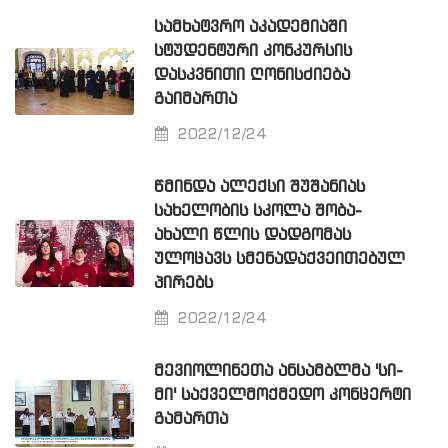
ᲡᲐᲛᲮᲐᲢᲕᲠᲝ ᲐᲙᲐᲓᲔᲛᲘᲐᲨᲘ
ᲡᲢᲣᲓᲔᲜᲢᲣᲠᲘ ᲙᲝᲜᲙᲣᲠᲡᲘᲡ
ᲓᲐᲡᲙᲕᲜᲘᲗᲘ ᲦᲝᲜᲘᲡᲫᲘᲔᲑᲐ
ᲒᲐᲘᲛᲐᲠᲗᲐ
2022/12/24
ᲬᲛᲘᲜᲓᲐ ᲐᲚᲔᲥᲡᲘ ᲨᲣᲨᲐᲜᲘᲐᲡ
ᲡᲐᲮᲔᲚᲝᲑᲘᲡ ᲡᲙᲝᲚᲐ ᲨᲝᲑᲐ-
ᲐᲮᲐᲚᲘ ᲬᲚᲘᲡ ᲓᲐᲓᲒᲝᲛᲐᲡ
ᲣᲚᲝᲪᲐᲕᲡ ᲡᲛᲔᲜᲐᲓᲐᲥᲕᲔᲘᲗᲔᲑᲣᲚ
ᲞᲘᲠᲔᲑᲡ
2022/12/24
ᲛᲔᲕᲘᲝᲚᲘᲜᲔᲗᲐ ᲐᲜᲡᲐᲛᲑᲚᲛᲐ 'ᲡᲘ-
ᲛᲘ' ᲡᲐᲥᲕᲔᲚᲛᲝᲥᲛᲔᲓᲝ ᲙᲝᲜᲪᲔᲠᲢᲘ
ᲒᲐᲛᲐᲠᲗᲐ