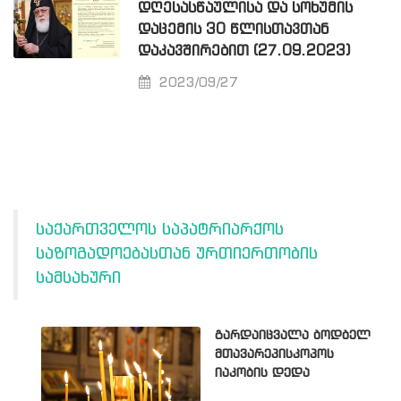
ᲓᲦᲔᲡᲐᲡᲬᲐᲣᲚᲘᲡᲐ ᲓᲐ ᲡᲝᲮᲣᲛᲘᲡ
ᲓᲐᲪᲔᲛᲘᲡ 30 ᲬᲚᲘᲡᲗᲐᲕᲗᲐᲜ
ᲓᲐᲙᲐᲕᲨᲘᲠᲔᲑᲘᲗ (27.09.2023)
2023/09/27
საქართველოს საპატრიარქოს
საზოგადოებასთან ურთიერთობის
სამსახური
გარდაიცვალა ბოდბელ
მთავარეპისკოპოს
იაკობის დედა