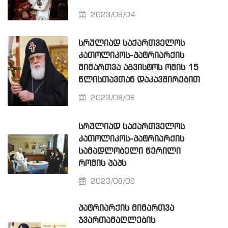
2023/08/04
ᲡᲠᲣᲚᲘᲐᲓ ᲡᲐᲥᲐᲠᲗᲕᲔᲚᲝᲡ
ᲙᲐᲗᲝᲚᲘᲙᲝᲡ-ᲞᲐᲢᲠᲘᲐᲠᲥᲘᲡ
ᲛᲘᲛᲐᲠᲗᲕᲐ ᲐᲒᲕᲘᲡᲢᲝᲡ ᲝᲛᲘᲡ 15
ᲬᲚᲘᲡᲗᲐᲕᲗᲐᲜ ᲓᲐᲙᲐᲕᲨᲘᲠᲔᲑᲘᲗ
2023/08/08
ᲡᲠᲣᲚᲘᲐᲓ ᲡᲐᲥᲐᲠᲗᲕᲔᲚᲝᲡ
ᲙᲐᲗᲝᲚᲘᲙᲝᲡ-ᲞᲐᲢᲠᲘᲐᲠᲥᲘᲡ
ᲡᲐᲛᲐᲓᲚᲝᲑᲔᲚᲘ ᲬᲔᲠᲘᲚᲘ
ᲠᲝᲛᲘᲡ ᲞᲐᲞᲡ
2023/08/09
ᲞᲐᲢᲠᲘᲐᲠᲥᲘᲡ ᲛᲘᲛᲐᲠᲗᲕᲐ
ᲯᲕᲐᲠᲗᲐᲛᲐᲦᲚᲔᲑᲘᲡ