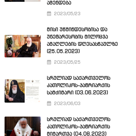
ᲐᲨᲔᲜᲓᲔᲑᲐ
2023/05/23
ᲛᲘᲡᲘ ᲣᲬᲛᲘᲜᲓᲔᲡᲝᲑᲘᲡᲐ ᲓᲐ
ᲣᲜᲔᲢᲐᲠᲔᲡᲝᲑᲘᲡ ᲛᲘᲚᲝᲪᲕᲐ
ᲐᲛᲐᲦᲚᲔᲑᲘᲡ ᲓᲦᲔᲡᲐᲡᲬᲐᲣᲚᲖᲔ
(25.05.2023)
2023/05/25
ᲡᲠᲣᲚᲘᲐᲓ ᲡᲐᲥᲐᲠᲗᲕᲔᲚᲝᲡ
ᲙᲐᲗᲝᲚᲘᲙᲝᲡ-ᲞᲐᲢᲠᲘᲐᲠᲥᲘᲡ
ᲡᲐᲛᲫᲘᲛᲐᲠᲘ (03.06.2023)
2023/06/03
ᲡᲠᲣᲚᲘᲐᲓ ᲡᲐᲥᲐᲠᲗᲕᲔᲚᲝᲡ
ᲙᲐᲗᲝᲚᲘᲙᲝᲡ-ᲞᲐᲢᲠᲘᲐᲠᲥᲘᲡ
ᲛᲘᲛᲐᲠᲗᲕᲐ (04.08.2023)