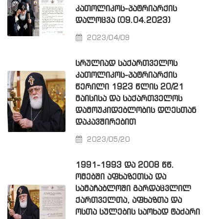
ᲙᲐᲗᲝᲚᲘᲙᲝᲡ-ᲞᲐᲢᲠᲘᲐᲠᲥᲘᲡ
ᲓᲐᲚᲝᲪᲕᲐ (09.04.2023)
2023/04/09
ᲡᲠᲣᲚᲘᲐᲓ ᲡᲐᲥᲐᲠᲗᲕᲔᲚᲝᲡ
ᲙᲐᲗᲝᲚᲘᲙᲝᲡ-ᲞᲐᲢᲠᲘᲐᲠᲥᲘᲡ
ᲬᲔᲠᲘᲚᲘ 1923 ᲬᲚᲘᲡ 20/21
ᲛᲐᲘᲡᲘᲡᲐ ᲓᲐ ᲡᲐᲥᲐᲠᲗᲕᲔᲚᲝᲡ
ᲓᲐᲛᲝᲣᲙᲘᲓᲔᲑᲚᲝᲑᲘᲡ ᲓᲦᲔᲡᲗᲐᲜ
ᲓᲐᲙᲐᲕᲨᲘᲠᲔᲑᲘᲗ
2023/05/20
1991-1993 ᲓᲐ 2008 ᲬᲬ.
ᲝᲛᲔᲑᲨᲘ ᲐᲤᲮᲐᲖᲔᲗᲡᲐ ᲓᲐ
ᲡᲐᲛᲐᲩᲐᲑᲚᲝᲨᲘ ᲒᲐᲠᲓᲐᲪᲕᲚᲘᲚ
ᲥᲐᲠᲗᲕᲔᲚᲗᲐ, ᲐᲤᲮᲐᲖᲗᲐ ᲓᲐ
ᲝᲡᲗᲐ ᲡᲣᲚᲔᲑᲘᲡ ᲡᲐᲝᲮᲐᲓ ᲢᲐᲫᲐᲠᲘ