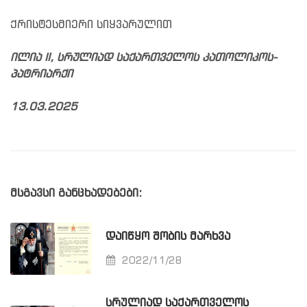
ქრისტესმიერი სიყვარულით
ილია II, სრულიად საქართველოს კათოლიკოს-
პატრიარქი
13.03.2025
მსგავსი განცხადებები:
ᲓᲐᲘᲬᲧᲝ ᲨᲝᲑᲘᲡ ᲛᲐᲠᲮᲕᲐ
2022/11/28
ᲡᲠᲣᲚᲘᲐᲓ ᲡᲐᲥᲐᲠᲗᲕᲔᲚᲝᲡ