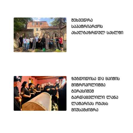
შეხვედრა
საპატრიარქოს
ახალგაზრდულ სახლში
ზუგდიდისა და ცაიშის
მიტროპოლიტმა
გერასიმემ
გარდაცვლილი ლანა
ლატარიას ოჯახს
მიუსამძიმრა