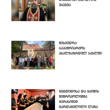
დეკანოზი თეოდორე
ესებუა
შეხვედრა
საპატრიარქოს
ახალგაზრდულ სახლში
ზუგდიდისა და ცაიშის
მიტროპოლიტმა
გერასიმემ
გარდაცვლილი ლანა