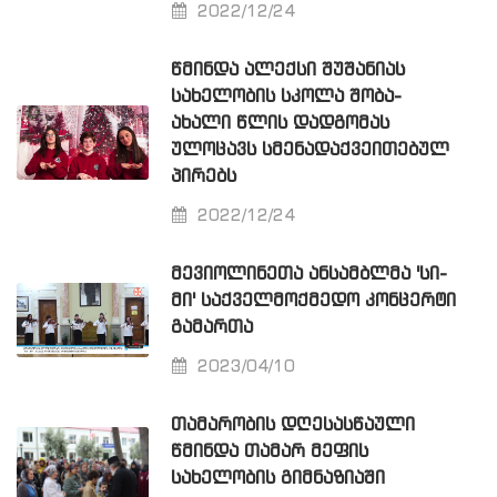
2022/12/24
ᲬᲛᲘᲜᲓᲐ ᲐᲚᲔᲥᲡᲘ ᲨᲣᲨᲐᲜᲘᲐᲡ
ᲡᲐᲮᲔᲚᲝᲑᲘᲡ ᲡᲙᲝᲚᲐ ᲨᲝᲑᲐ-
ᲐᲮᲐᲚᲘ ᲬᲚᲘᲡ ᲓᲐᲓᲒᲝᲛᲐᲡ
ᲣᲚᲝᲪᲐᲕᲡ ᲡᲛᲔᲜᲐᲓᲐᲥᲕᲔᲘᲗᲔᲑᲣᲚ
ᲞᲘᲠᲔᲑᲡ
2022/12/24
ᲛᲔᲕᲘᲝᲚᲘᲜᲔᲗᲐ ᲐᲜᲡᲐᲛᲑᲚᲛᲐ 'ᲡᲘ-
ᲛᲘ' ᲡᲐᲥᲕᲔᲚᲛᲝᲥᲛᲔᲓᲝ ᲙᲝᲜᲪᲔᲠᲢᲘ
ᲒᲐᲛᲐᲠᲗᲐ
2023/04/10
ᲗᲐᲛᲐᲠᲝᲑᲘᲡ ᲓᲦᲔᲡᲐᲡᲬᲐᲣᲚᲘ
ᲬᲛᲘᲜᲓᲐ ᲗᲐᲛᲐᲠ ᲛᲔᲤᲘᲡ
ᲡᲐᲮᲔᲚᲝᲑᲘᲡ ᲒᲘᲛᲜᲐᲖᲘᲐᲨᲘ