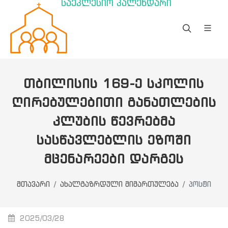
საეკლესიო კალენდარი
ᲗᲑᲘᲚᲘᲡᲘᲡ 169-Ე ᲡᲙᲝᲚᲘᲡ
ᲦᲘᲠᲔᲑᲣᲚᲔᲑᲘᲗᲘ ᲒᲐᲜᲐᲗᲚᲔᲑᲘᲡ
ᲙᲚᲣᲑᲘᲡ ᲬᲔᲕᲠᲔᲑᲛᲐ
ᲡᲐᲡᲬᲐᲕᲚᲔᲑᲚᲘᲡ ᲔᲖᲝᲨᲘ
ᲛᲪᲔᲜᲐᲠᲔᲔᲑᲘ ᲓᲐᲠᲒᲔᲡ
მთავარი
ახალგაზრდული მიმართულება
პოსტი
2025/03/28