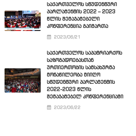
ᲡᲐᲥᲐᲠᲗᲕᲔᲚᲝᲡ ᲡᲢᲣᲓᲔᲜᲢᲣᲠᲘ
ᲞᲐᲠᲚᲐᲛᲔᲜᲢᲘᲡ 2022 – 2023
ᲬᲚᲘᲡ ᲨᲔᲛᲐᲯᲐᲛᲔᲑᲔᲚᲘ
ᲙᲝᲜᲤᲔᲠᲔᲜᲪᲘᲐ ᲒᲐᲘᲛᲐᲠᲗᲐ
2023/06/21
ᲡᲐᲥᲐᲠᲗᲕᲔᲚᲝᲡ ᲡᲐᲞᲐᲢᲠᲘᲐᲠᲥᲝᲡ
ᲡᲐᲖᲝᲒᲐᲓᲝᲔᲑᲐᲡᲗᲐᲜ
ᲣᲠᲗᲘᲔᲠᲗᲝᲑᲘᲡ ᲡᲐᲛᲡᲐᲮᲣᲠᲛᲐ
ᲛᲝᲜᲐᲬᲘᲚᲔᲝᲑᲐ ᲛᲘᲘᲦᲝ
ᲡᲢᲣᲓᲔᲜᲢᲣᲠᲘ ᲞᲐᲠᲚᲐᲛᲔᲜᲢᲘᲡ
2022-2023 ᲬᲚᲘᲡ
ᲨᲔᲛᲐᲯᲐᲛᲔᲑᲔᲚ ᲙᲝᲜᲤᲔᲠᲔᲜᲪᲘᲐᲨᲘ
2023/06/22