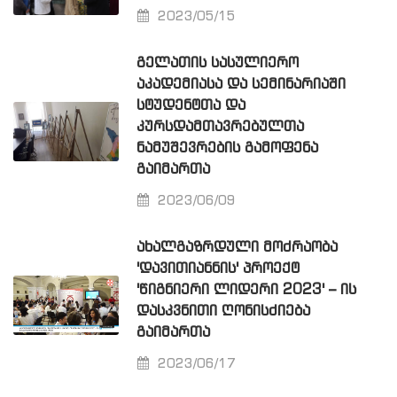
2023/05/15
ᲒᲔᲚᲐᲗᲘᲡ ᲡᲐᲡᲣᲚᲘᲔᲠᲝ
ᲐᲙᲐᲓᲔᲛᲘᲐᲡᲐ ᲓᲐ ᲡᲔᲛᲘᲜᲐᲠᲘᲐᲨᲘ
ᲡᲢᲣᲓᲔᲜᲢᲗᲐ ᲓᲐ
ᲙᲣᲠᲡᲓᲐᲛᲗᲐᲕᲠᲔᲑᲣᲚᲗᲐ
ᲜᲐᲛᲣᲨᲔᲕᲠᲔᲑᲘᲡ ᲒᲐᲛᲝᲤᲔᲜᲐ
ᲒᲐᲘᲛᲐᲠᲗᲐ
2023/06/09
ᲐᲮᲐᲚᲒᲐᲖᲠᲓᲣᲚᲘ ᲛᲝᲫᲠᲐᲝᲑᲐ
'ᲓᲐᲕᲘᲗᲘᲐᲜᲜᲘᲡ' ᲞᲠᲝᲔᲥᲢ
'ᲬᲘᲒᲜᲘᲔᲠᲘ ᲚᲘᲓᲔᲠᲘ 2023' – ᲘᲡ
ᲓᲐᲡᲙᲕᲜᲘᲗᲘ ᲦᲝᲜᲘᲡᲫᲘᲔᲑᲐ
ᲒᲐᲘᲛᲐᲠᲗᲐ
2023/06/17