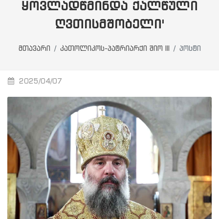
ᲧᲝᲕᲚᲐᲓᲬᲛᲘᲜᲓᲐ ᲥᲐᲚᲬᲣᲚᲘ
ᲦᲕᲗᲘᲡᲛᲨᲝᲑᲔᲚᲘ'
მთავარი
კათოლიკოს-პატრიარქი შიო III
პოსტი
2025/04/07