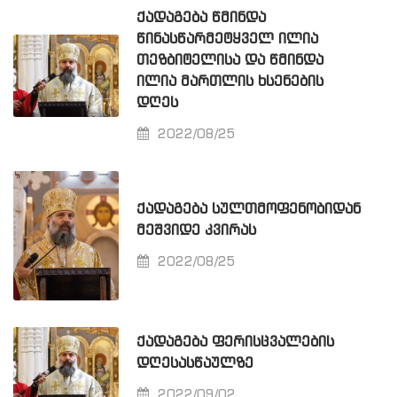
ᲥᲐᲓᲐᲒᲔᲑᲐ ᲬᲛᲘᲜᲓᲐ
ᲬᲘᲜᲐᲡᲬᲐᲠᲛᲔᲢᲧᲕᲔᲚ ᲘᲚᲘᲐ
ᲗᲔᲖᲑᲘᲢᲔᲚᲘᲡᲐ ᲓᲐ ᲬᲛᲘᲜᲓᲐ
ᲘᲚᲘᲐ ᲛᲐᲠᲗᲚᲘᲡ ᲮᲡᲔᲜᲔᲑᲘᲡ
ᲓᲦᲔᲡ
2022/08/25
ᲥᲐᲓᲐᲒᲔᲑᲐ ᲡᲣᲚᲗᲛᲝᲤᲔᲜᲝᲑᲘᲓᲐᲜ
ᲛᲔᲨᲕᲘᲓᲔ ᲙᲕᲘᲠᲐᲡ
2022/08/25
ᲥᲐᲓᲐᲒᲔᲑᲐ ᲤᲔᲠᲘᲡᲪᲕᲐᲚᲔᲑᲘᲡ
ᲓᲦᲔᲡᲐᲡᲬᲐᲣᲚᲖᲔ
2022/09/02