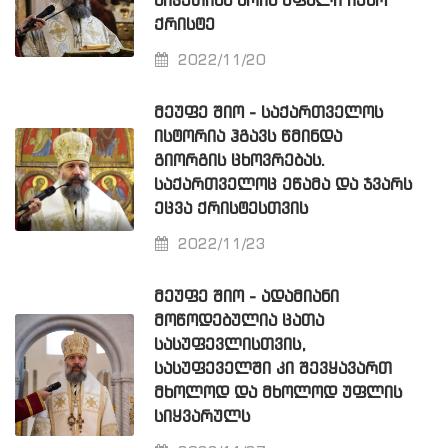
ᲡᲘᲙᲔᲗᲘᲡᲐ ᲐᲠᲘᲡ ᲣᲤᲐᲚᲘ ᲘᲔᲡᲝ
ᲥᲠᲘᲡᲢᲔ
2022/11/20
ᲛᲔᲣᲤᲔ ᲨᲘᲝ - ᲡᲐᲥᲐᲠᲗᲕᲔᲚᲝᲡ
ᲘᲡᲢᲝᲠᲘᲐ ᲰᲒᲐᲕᲡ ᲬᲛᲘᲜᲓᲐ
ᲒᲘᲝᲠᲒᲘᲡ ᲪᲮᲝᲕᲠᲔᲑᲐᲡ.
ᲡᲐᲥᲐᲠᲗᲕᲔᲚᲝᲪ ᲔᲬᲐᲛᲐ ᲓᲐ ᲯᲕᲐᲠᲡ
ᲔᲪᲕᲐ ᲥᲠᲘᲡᲢᲔᲡᲗᲕᲘᲡ
2022/11/23
ᲛᲔᲣᲤᲔ ᲨᲘᲝ - ᲐᲓᲐᲛᲘᲐᲜᲘ
ᲛᲝᲬᲝᲓᲔᲑᲣᲚᲘᲐ ᲪᲐᲗᲐ
ᲡᲐᲡᲣᲤᲔᲕᲚᲘᲡᲗᲕᲘᲡ,
ᲡᲐᲡᲣᲤᲔᲕᲔᲚᲨᲘ ᲙᲘ ᲨᲔᲕᲧᲐᲕᲐᲠᲗ
ᲛᲮᲝᲚᲝᲓ ᲓᲐ ᲛᲮᲝᲚᲝᲓ ᲣᲤᲚᲘᲡ
ᲡᲘᲧᲕᲐᲠᲣᲚᲡ