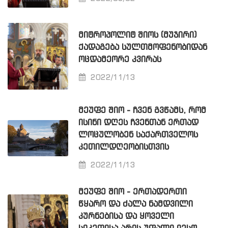
ᲛᲘᲢᲠᲝᲞᲝᲚᲘᲢ ᲨᲘᲝᲡ (ᲛᲣᲯᲘᲠᲘ)
ᲥᲐᲓᲐᲒᲔᲑᲐ ᲡᲣᲚᲗᲛᲝᲤᲔᲜᲝᲑᲘᲓᲐᲜ
ᲝᲪᲓᲐᲛᲔᲝᲠᲔ ᲙᲕᲘᲠᲐᲡ
2022/11/13
ᲛᲔᲣᲤᲔ ᲨᲘᲝ - ᲩᲕᲔᲜ ᲒᲕᲬᲐᲛᲡ, ᲠᲝᲛ
ᲘᲡᲘᲜᲘ ᲓᲦᲔᲡ ᲩᲕᲔᲜᲗᲐᲜ ᲔᲠᲗᲐᲓ
ᲚᲝᲪᲣᲚᲝᲑᲔᲜ ᲡᲐᲥᲐᲠᲗᲕᲔᲚᲝᲡ
ᲙᲔᲗᲘᲚᲓᲦᲔᲝᲑᲘᲡᲗᲕᲘᲡ
2022/11/13
ᲛᲔᲣᲤᲔ ᲨᲘᲝ - ᲔᲠᲗᲐᲓᲔᲠᲗᲘ
ᲬᲧᲐᲠᲝ ᲓᲐ ᲫᲐᲚᲐ ᲜᲐᲛᲓᲕᲘᲚᲘ
ᲙᲣᲠᲜᲔᲑᲘᲡᲐ ᲓᲐ ᲧᲝᲕᲔᲚᲘ