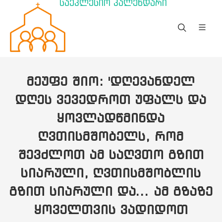
საეკლესიო კალენდარი
ᲛᲔᲣᲤᲔ ᲨᲘᲝ: 'ᲓᲦᲔᲕᲐᲜᲓᲔᲚ
ᲓᲦᲔᲡ ᲕᲔᲕᲔᲓᲠᲝᲗ ᲣᲤᲐᲚᲡ ᲓᲐ
ᲧᲝᲕᲚᲐᲓᲬᲛᲘᲜᲓᲐ
ᲦᲕᲗᲘᲡᲛᲨᲝᲑᲔᲚᲡ, ᲠᲝᲛ
ᲨᲔᲕᲫᲚᲝᲗ ᲐᲛ ᲡᲐᲦᲕᲗᲝ ᲒᲖᲘᲗ
ᲡᲘᲐᲠᲣᲚᲘ, ᲦᲕᲗᲘᲡᲛᲨᲝᲑᲚᲘᲡ
ᲒᲖᲘᲗ ᲡᲘᲐᲠᲣᲚᲘ ᲓᲐ... ᲐᲛ ᲒᲖᲐᲖᲔ
ᲧᲝᲕᲔᲚᲗᲕᲘᲡ ᲕᲐᲓᲘᲓᲝᲗ