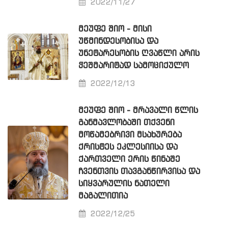
2022/11/27
ᲛᲔᲣᲤᲔ ᲨᲘᲝ - ᲛᲘᲡᲘ
ᲣᲬᲛᲘᲜᲓᲔᲡᲝᲑᲘᲡᲐ ᲓᲐ
ᲣᲜᲔᲢᲐᲠᲔᲡᲝᲑᲘᲡ ᲦᲕᲐᲬᲚᲘ ᲐᲠᲘᲡ
ᲭᲔᲨᲛᲐᲠᲘᲢᲐᲓ ᲡᲐᲛᲝᲪᲘᲥᲣᲚᲝ
2022/12/13
ᲛᲔᲣᲤᲔ ᲨᲘᲝ - ᲛᲠᲐᲕᲐᲚᲘ ᲬᲚᲘᲡ
ᲒᲐᲜᲛᲐᲕᲚᲝᲑᲐᲨᲘ ᲗᲥᲕᲔᲜᲘ
ᲛᲝᲬᲐᲛᲔᲑᲠᲘᲕᲘ ᲛᲡᲐᲮᲣᲠᲔᲑᲐ
ᲥᲠᲘᲡᲢᲔᲡ ᲔᲙᲚᲔᲡᲘᲘᲡᲐ ᲓᲐ
ᲥᲐᲠᲗᲕᲔᲚᲘ ᲔᲠᲘᲡ ᲬᲘᲜᲐᲨᲔ
ᲩᲕᲔᲜᲗᲕᲘᲡ ᲗᲐᲕᲒᲐᲜᲬᲘᲠᲕᲘᲡᲐ ᲓᲐ
ᲡᲘᲧᲕᲐᲠᲣᲚᲘᲡ ᲜᲐᲗᲔᲚᲘ
ᲛᲐᲒᲐᲚᲘᲗᲘᲐ
2022/12/25