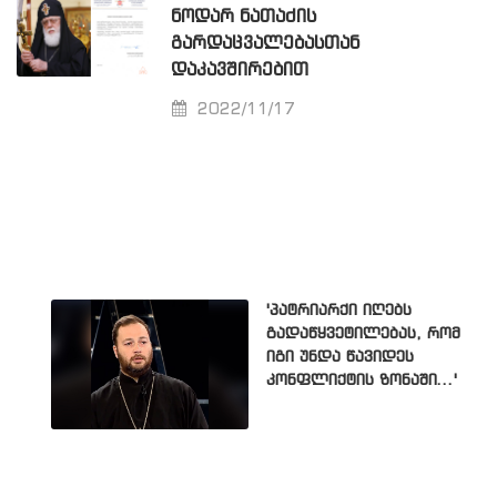
ᲜᲝᲓᲐᲠ ᲜᲐᲗᲐᲫᲘᲡ
ᲒᲐᲠᲓᲐᲪᲕᲐᲚᲔᲑᲐᲡᲗᲐᲜ
ᲓᲐᲙᲐᲕᲨᲘᲠᲔᲑᲘᲗ
2022/11/17
'პატრიარქი იღებს
გადაწყვეტილებას, რომ
იგი უნდა წავიდეს
კონფლიქტის ზონაში...'