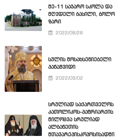
ᲛᲔ-11 ᲡᲐᲯᲐᲠᲝ ᲡᲙᲝᲚᲐ ᲓᲐ
ᲛᲦᲕᲓᲔᲚᲘ ᲑᲐᲡᲘᲚᲘ, ᲑᲝᲚᲝ
ᲖᲐᲠᲘ
2022/08/28
ᲡᲣᲚᲘᲡ ᲛᲝᲡᲐᲮᲡᲔᲜᲘᲔᲑᲔᲚᲘ
ᲞᲐᲜᲐᲨᲕᲘᲓᲘ
2022/09/02
ᲡᲠᲣᲚᲘᲐᲓ ᲡᲐᲥᲐᲠᲗᲕᲔᲚᲝᲡ
ᲙᲐᲗᲝᲚᲘᲙᲝᲡ-ᲞᲐᲢᲠᲘᲐᲠᲥᲘᲡ
ᲛᲘᲚᲝᲪᲕᲐ ᲡᲠᲣᲚᲘᲐᲓ
ᲐᲚᲑᲐᲜᲔᲗᲘᲡ
ᲛᲗᲐᲕᲐᲠᲔᲞᲘᲡᲙᲝᲞᲝᲡᲘᲡᲐᲓᲛᲘ