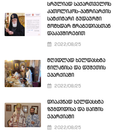
ᲡᲠᲣᲚᲘᲐᲓ ᲡᲐᲥᲐᲠᲗᲕᲔᲚᲝᲡ
ᲙᲐᲗᲝᲚᲘᲙᲝᲡ-ᲞᲐᲢᲠᲘᲐᲠᲥᲘᲡ
ᲡᲐᲛᲫᲘᲛᲐᲠᲘ ᲒᲣᲓᲐᲣᲠᲨᲘ
ᲛᲝᲛᲮᲓᲐᲠ ᲢᲠᲐᲒᲔᲓᲘᲐᲡᲗᲐᲜ
ᲓᲐᲙᲐᲕᲨᲘᲠᲔᲑᲘᲗ
2022/08/25
ᲛᲦᲕᲓᲚᲐᲓ ᲮᲔᲚᲓᲐᲡᲮᲛᲐ
ᲬᲘᲚᲙᲜᲘᲡᲐ ᲓᲐ ᲓᲣᲨᲔᲗᲘᲡ
ᲔᲞᲐᲠᲥᲘᲐᲨᲘ
2022/08/25
ᲓᲘᲐᲙᲕᲜᲐᲓ ᲮᲔᲚᲓᲐᲡᲮᲛᲐ
ᲖᲣᲒᲓᲘᲓᲘᲡᲐ ᲓᲐ ᲪᲐᲘᲨᲘᲡ
ᲔᲞᲐᲠᲥᲘᲐᲨᲘ
2022/08/25