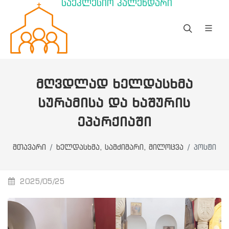
საეკლესიო კალენდარი
ᲛᲦᲕᲓᲚᲐᲓ ᲮᲔᲚᲓᲐᲡᲮᲛᲐ
ᲡᲣᲠᲐᲛᲘᲡᲐ ᲓᲐ ᲮᲐᲨᲣᲠᲘᲡ
ᲔᲞᲐᲠᲥᲘᲐᲨᲘ
მთავარი
ხელდასხმა, სამძიმარი, მილოცვა
პოსტი
2025/05/25