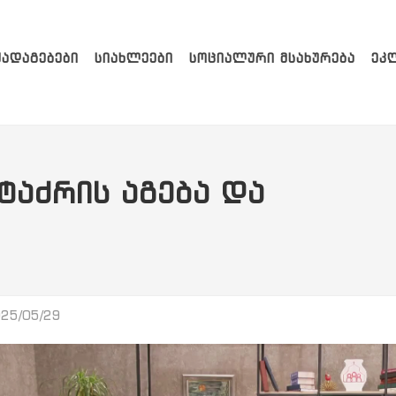
ᲥᲐᲓᲐᲒᲔᲑᲔᲑᲘ
ᲡᲘᲐᲮᲚᲔᲔᲑᲘ
ᲡᲝᲪᲘᲐᲚᲣᲠᲘ ᲛᲡᲐᲮᲣᲠᲔᲑᲐ
ᲔᲙ
ᲢᲐᲫᲠᲘᲡ ᲐᲒᲔᲑᲐ ᲓᲐ
25/05/29