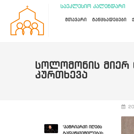
საეკლესიო კალენდარი
ᲛᲗᲐᲕᲐᲠᲘ
ᲒᲐᲜᲪᲮᲐᲓᲔᲑᲔᲑᲘ
ᲡᲝᲚᲝᲛᲝᲜᲘᲡ ᲛᲘᲔᲠ 
ᲙᲣᲠᲗᲮᲔᲕᲐ
20
'პატრიარქი იღებს
გადაწყვეტილებას,