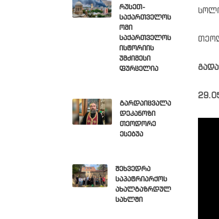
რუსეთ-
სოლო
საქართველოს
ომი
საქართველოს
თეოლ
ისტორიის
უმძიმესი
გადა
ფურცელია
29.0
გარდაიცვალა
დეკანოზი
თეოდორე
ესებუა
შეხვედრა
საპატრიარქოს
ახალგაზრდულ
სახლში