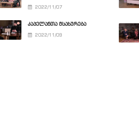
2022/11/07
ᲙᲐᲞᲔᲚᲐᲜᲗᲐ ᲛᲡᲐᲮᲣᲠᲔᲑᲐ
2022/11/09