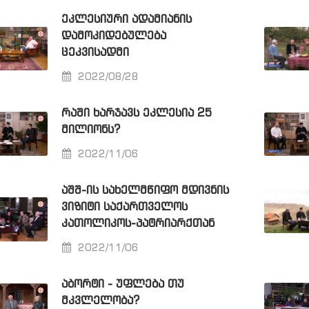
ᲔᲙᲚᲔᲡᲘᲣᲠᲘ ᲐᲓᲐᲛᲘᲐᲜᲘᲡ
ᲓᲐᲛᲝᲙᲘᲓᲔᲑᲣᲚᲔᲑᲐ
ᲪᲔᲙᲕᲘᲡᲐᲓᲛᲘ
2022/08/28
ᲠᲐᲨᲘ ᲮᲐᲠᲯᲐᲕᲡ ᲔᲙᲚᲔᲡᲘᲐ 25
ᲛᲘᲚᲘᲝᲜᲡ?
2022/11/06
ᲐᲨᲨ-ᲘᲡ ᲡᲐᲮᲔᲚᲛᲬᲘᲤᲝ ᲛᲓᲘᲕᲜᲘᲡ
ᲕᲘᲖᲘᲢᲘ ᲡᲐᲥᲐᲠᲗᲕᲔᲚᲝᲡ
ᲙᲐᲗᲝᲚᲘᲙᲝᲡ-ᲞᲐᲢᲠᲘᲐᲠᲥᲗᲐᲜ
2022/11/06
ᲐᲑᲝᲠᲢᲘ - ᲣᲤᲚᲔᲑᲐ ᲗᲣ
ᲛᲙᲕᲚᲔᲚᲝᲑᲐ?