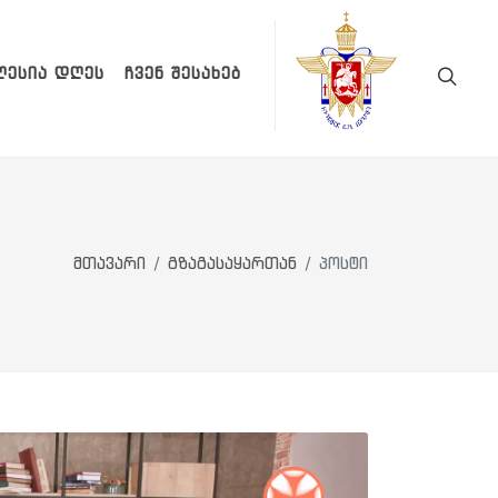
ᲚᲔᲡᲘᲐ ᲓᲦᲔᲡ
ᲩᲕᲔᲜ ᲨᲔᲡᲐᲮᲔᲑ
მთავარი
გზაგასაყართან
პოსტი