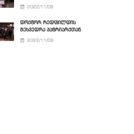
2022/11/08
ᲓᲝᲥᲢᲝᲠ ᲠᲔᲓᲤᲘᲚᲓᲘᲡ
ᲨᲔᲮᲕᲔᲓᲠᲐ ᲞᲐᲢᲠᲘᲐᲠᲥᲗᲐᲜ
2022/11/09