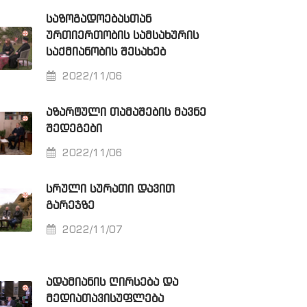
ᲡᲐᲖᲝᲒᲐᲓᲝᲔᲑᲐᲡᲗᲐᲜ
ᲣᲠᲗᲘᲔᲠᲗᲝᲑᲘᲡ ᲡᲐᲛᲡᲐᲮᲣᲠᲘᲡ
ᲡᲐᲥᲛᲘᲐᲜᲝᲑᲘᲡ ᲨᲔᲡᲐᲮᲔᲑ
2022/11/06
ᲐᲖᲐᲠᲢᲣᲚᲘ ᲗᲐᲛᲐᲨᲔᲑᲘᲡ ᲛᲐᲕᲜᲔ
ᲨᲔᲓᲔᲒᲔᲑᲘ
2022/11/06
ᲡᲠᲣᲚᲘ ᲡᲣᲠᲐᲗᲘ ᲓᲐᲕᲘᲗ
ᲒᲐᲠᲔᲯᲖᲔ
2022/11/07
ᲐᲓᲐᲛᲘᲐᲜᲘᲡ ᲦᲘᲠᲡᲔᲑᲐ ᲓᲐ
ᲛᲔᲓᲘᲐᲗᲐᲕᲘᲡᲣᲤᲚᲔᲑᲐ