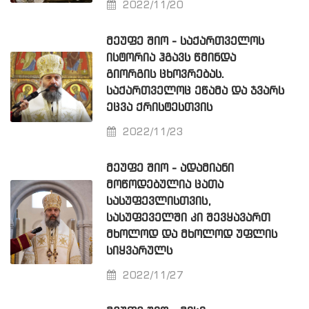
2022/11/20
ᲛᲔᲣᲤᲔ ᲨᲘᲝ - ᲡᲐᲥᲐᲠᲗᲕᲔᲚᲝᲡ
ᲘᲡᲢᲝᲠᲘᲐ ᲰᲒᲐᲕᲡ ᲬᲛᲘᲜᲓᲐ
ᲒᲘᲝᲠᲒᲘᲡ ᲪᲮᲝᲕᲠᲔᲑᲐᲡ.
ᲡᲐᲥᲐᲠᲗᲕᲔᲚᲝᲪ ᲔᲬᲐᲛᲐ ᲓᲐ ᲯᲕᲐᲠᲡ
ᲔᲪᲕᲐ ᲥᲠᲘᲡᲢᲔᲡᲗᲕᲘᲡ
2022/11/23
ᲛᲔᲣᲤᲔ ᲨᲘᲝ - ᲐᲓᲐᲛᲘᲐᲜᲘ
ᲛᲝᲬᲝᲓᲔᲑᲣᲚᲘᲐ ᲪᲐᲗᲐ
ᲡᲐᲡᲣᲤᲔᲕᲚᲘᲡᲗᲕᲘᲡ,
ᲡᲐᲡᲣᲤᲔᲕᲔᲚᲨᲘ ᲙᲘ ᲨᲔᲕᲧᲐᲕᲐᲠᲗ
ᲛᲮᲝᲚᲝᲓ ᲓᲐ ᲛᲮᲝᲚᲝᲓ ᲣᲤᲚᲘᲡ
ᲡᲘᲧᲕᲐᲠᲣᲚᲡ
2022/11/27