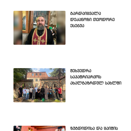
გარდაიცვალა
დეკანოზი თეოდორე
ესებუა
შეხვედრა
საპატრიარქოს
ახალგაზრდულ სახლში
ზუგდიდისა და ცაიშის