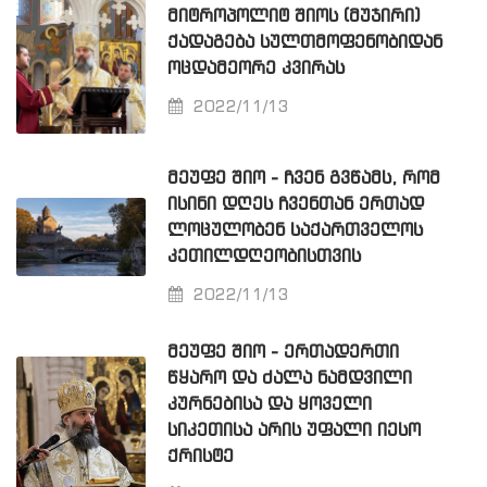
ᲛᲘᲢᲠᲝᲞᲝᲚᲘᲢ ᲨᲘᲝᲡ (ᲛᲣᲯᲘᲠᲘ)
ᲥᲐᲓᲐᲒᲔᲑᲐ ᲡᲣᲚᲗᲛᲝᲤᲔᲜᲝᲑᲘᲓᲐᲜ
ᲝᲪᲓᲐᲛᲔᲝᲠᲔ ᲙᲕᲘᲠᲐᲡ
2022/11/13
ᲛᲔᲣᲤᲔ ᲨᲘᲝ - ᲩᲕᲔᲜ ᲒᲕᲬᲐᲛᲡ, ᲠᲝᲛ
ᲘᲡᲘᲜᲘ ᲓᲦᲔᲡ ᲩᲕᲔᲜᲗᲐᲜ ᲔᲠᲗᲐᲓ
ᲚᲝᲪᲣᲚᲝᲑᲔᲜ ᲡᲐᲥᲐᲠᲗᲕᲔᲚᲝᲡ
ᲙᲔᲗᲘᲚᲓᲦᲔᲝᲑᲘᲡᲗᲕᲘᲡ
2022/11/13
ᲛᲔᲣᲤᲔ ᲨᲘᲝ - ᲔᲠᲗᲐᲓᲔᲠᲗᲘ
ᲬᲧᲐᲠᲝ ᲓᲐ ᲫᲐᲚᲐ ᲜᲐᲛᲓᲕᲘᲚᲘ
ᲙᲣᲠᲜᲔᲑᲘᲡᲐ ᲓᲐ ᲧᲝᲕᲔᲚᲘ
ᲡᲘᲙᲔᲗᲘᲡᲐ ᲐᲠᲘᲡ ᲣᲤᲐᲚᲘ ᲘᲔᲡᲝ
ᲥᲠᲘᲡᲢᲔ