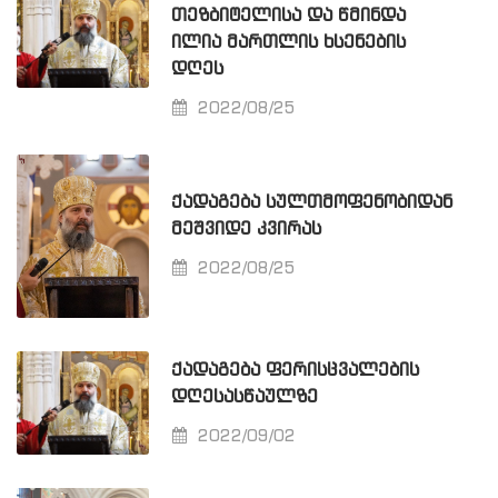
ᲗᲔᲖᲑᲘᲢᲔᲚᲘᲡᲐ ᲓᲐ ᲬᲛᲘᲜᲓᲐ
ᲘᲚᲘᲐ ᲛᲐᲠᲗᲚᲘᲡ ᲮᲡᲔᲜᲔᲑᲘᲡ
ᲓᲦᲔᲡ
2022/08/25
ᲥᲐᲓᲐᲒᲔᲑᲐ ᲡᲣᲚᲗᲛᲝᲤᲔᲜᲝᲑᲘᲓᲐᲜ
ᲛᲔᲨᲕᲘᲓᲔ ᲙᲕᲘᲠᲐᲡ
2022/08/25
ᲥᲐᲓᲐᲒᲔᲑᲐ ᲤᲔᲠᲘᲡᲪᲕᲐᲚᲔᲑᲘᲡ
ᲓᲦᲔᲡᲐᲡᲬᲐᲣᲚᲖᲔ
2022/09/02