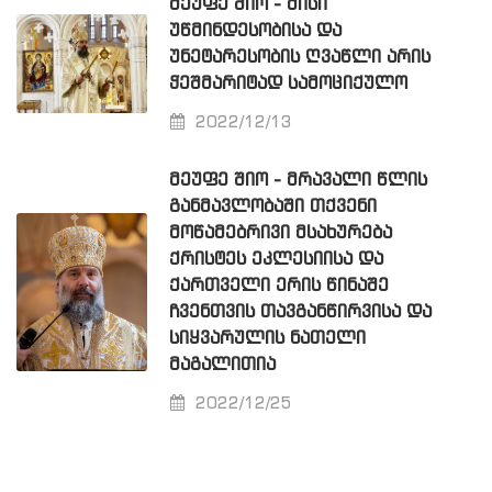
ᲛᲔᲣᲤᲔ ᲨᲘᲝ - ᲛᲘᲡᲘ
ᲣᲬᲛᲘᲜᲓᲔᲡᲝᲑᲘᲡᲐ ᲓᲐ
ᲣᲜᲔᲢᲐᲠᲔᲡᲝᲑᲘᲡ ᲦᲕᲐᲬᲚᲘ ᲐᲠᲘᲡ
ᲭᲔᲨᲛᲐᲠᲘᲢᲐᲓ ᲡᲐᲛᲝᲪᲘᲥᲣᲚᲝ
2022/12/13
ᲛᲔᲣᲤᲔ ᲨᲘᲝ - ᲛᲠᲐᲕᲐᲚᲘ ᲬᲚᲘᲡ
ᲒᲐᲜᲛᲐᲕᲚᲝᲑᲐᲨᲘ ᲗᲥᲕᲔᲜᲘ
ᲛᲝᲬᲐᲛᲔᲑᲠᲘᲕᲘ ᲛᲡᲐᲮᲣᲠᲔᲑᲐ
ᲥᲠᲘᲡᲢᲔᲡ ᲔᲙᲚᲔᲡᲘᲘᲡᲐ ᲓᲐ
ᲥᲐᲠᲗᲕᲔᲚᲘ ᲔᲠᲘᲡ ᲬᲘᲜᲐᲨᲔ
ᲩᲕᲔᲜᲗᲕᲘᲡ ᲗᲐᲕᲒᲐᲜᲬᲘᲠᲕᲘᲡᲐ ᲓᲐ
ᲡᲘᲧᲕᲐᲠᲣᲚᲘᲡ ᲜᲐᲗᲔᲚᲘ
ᲛᲐᲒᲐᲚᲘᲗᲘᲐ
2022/12/25