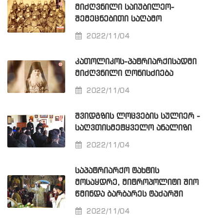
ᲛᲘᲫᲦᲕᲜᲘᲚᲘ ᲡᲐᲘᲣᲑᲘᲚᲔᲝ-
ᲨᲔᲛᲔᲪᲜᲔᲑᲘᲗᲘ ᲡᲐᲦᲐᲛᲝ
2022/11/04
ᲙᲐᲗᲝᲚᲘᲙᲝᲡ-ᲞᲐᲢᲠᲘᲐᲠᲥᲘᲡᲐᲓᲛᲘ
ᲛᲘᲫᲦᲕᲜᲘᲚᲘ ᲦᲝᲜᲘᲡᲫᲘᲔᲑᲐ
2022/11/04
ᲨᲕᲘᲓᲒᲖᲘᲡ ᲚᲝᲪᲕᲔᲑᲘᲡ ᲡᲣᲚᲘᲔᲠ -
ᲡᲐᲦᲕᲗᲘᲡᲛᲔᲢᲧᲕᲔᲚᲝ ᲐᲜᲐᲚᲘᲖᲘ
2022/11/04
ᲡᲐᲞᲐᲢᲠᲘᲐᲠᲥᲝ ᲢᲐᲮᲢᲘᲡ
ᲛᲝᲡᲐᲧᲓᲠᲔ, ᲛᲘᲢᲠᲝᲞᲝᲚᲘᲢᲘ ᲨᲘᲝ
ᲬᲛᲘᲜᲓᲐ ᲑᲐᲠᲑᲐᲠᲔᲡ ᲢᲐᲫᲐᲠᲨᲘ
2022/11/04