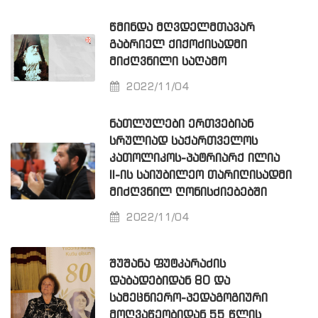
ᲬᲛᲘᲜᲓᲐ ᲛᲦᲕᲓᲔᲚᲛᲗᲐᲕᲐᲠ
ᲒᲐᲑᲠᲘᲔᲚ ᲥᲘᲥᲝᲫᲘᲡᲐᲓᲛᲘ
ᲛᲘᲫᲦᲕᲜᲘᲚᲘ ᲡᲐᲦᲐᲛᲝ
2022/11/04
ᲜᲐᲗᲚᲣᲚᲔᲑᲘ ᲔᲠᲗᲕᲔᲑᲘᲐᲜ
ᲡᲠᲣᲚᲘᲐᲓ ᲡᲐᲥᲐᲠᲗᲕᲔᲚᲝᲡ
ᲙᲐᲗᲝᲚᲘᲙᲝᲡ-ᲞᲐᲢᲠᲘᲐᲠᲥ ᲘᲚᲘᲐ
II-ᲘᲡ ᲡᲐᲘᲣᲑᲘᲚᲔᲝ ᲗᲐᲠᲘᲦᲘᲡᲐᲓᲛᲘ
ᲛᲘᲫᲦᲕᲜᲘᲚ ᲦᲝᲜᲘᲡᲫᲘᲔᲑᲔᲑᲨᲘ
2022/11/04
ᲨᲣᲨᲐᲜᲐ ᲤᲣᲢᲙᲐᲠᲐᲫᲘᲡ
ᲓᲐᲑᲐᲓᲔᲑᲘᲓᲐᲜ 80 ᲓᲐ
ᲡᲐᲛᲔᲪᲜᲘᲔᲠᲝ-ᲞᲔᲓᲐᲒᲝᲒᲘᲣᲠᲘ
ᲛᲝᲦᲕᲐᲬᲔᲝᲑᲘᲓᲐᲜ 55 ᲬᲚᲘᲡ