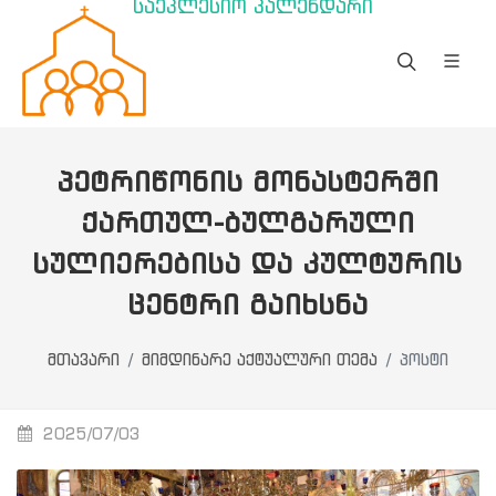
საეკლესიო კალენდარი
ᲞᲔᲢᲠᲘᲬᲝᲜᲘᲡ ᲛᲝᲜᲐᲡᲢᲔᲠᲨᲘ
ᲥᲐᲠᲗᲣᲚ-ᲑᲣᲚᲒᲐᲠᲣᲚᲘ
ᲡᲣᲚᲘᲔᲠᲔᲑᲘᲡᲐ ᲓᲐ ᲙᲣᲚᲢᲣᲠᲘᲡ
ᲪᲔᲜᲢᲠᲘ ᲒᲐᲘᲮᲡᲜᲐ
მთავარი
მიმდინარე აქტუალური თემა
პოსტი
2025/07/03