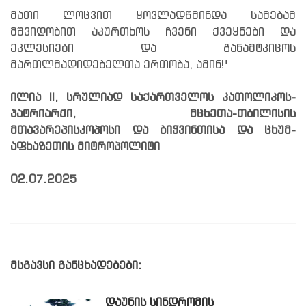
მათი ლოცვით ყოვლადწმინდა სამებამ
მშვიდობით აკურთხოს ჩვენი ქვეყნები და
ეკლესიები და განამტკიცოს
მართლმადიდებელთა ერთობა, ამინ!"
ილია II, სრულიად საქართველოს კათოლიკოს-
პატრიარქი, მცხეთა-თბილისის
მთავარეპისკოპოსი და ბიჭვინთისა და ცხუმ-
აფხაზეთის მიტროპოლიტი
02.07.2025
მსგავსი განცხადებები:
ᲓᲐᲣᲜᲘᲡ ᲡᲘᲜᲓᲠᲝᲛᲘᲡ