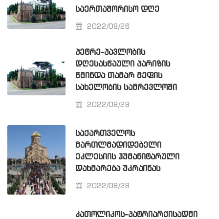
ᲡᲐᲔᲠᲗᲐᲨᲝᲠᲘᲡᲝ ᲓᲦᲔ
2022/08/26
ᲞᲔᲢᲠᲔ-ᲞᲐᲕᲚᲝᲑᲘᲡ
ᲓᲦᲔᲡᲐᲡᲬᲐᲣᲚᲘ ᲞᲐᲠᲘᲖᲘᲡ
ᲬᲛᲘᲜᲓᲐ ᲗᲐᲛᲐᲠ ᲛᲔᲤᲘᲡ
ᲡᲐᲮᲔᲚᲝᲑᲘᲡ ᲡᲐᲛᲠᲔᲕᲚᲝᲨᲘ
2022/08/28
ᲡᲐᲥᲐᲠᲗᲕᲔᲚᲝᲡ
ᲛᲐᲠᲗᲚᲛᲐᲓᲘᲓᲔᲑᲔᲚᲘ
ᲔᲙᲚᲔᲡᲘᲘᲡ ᲰᲣᲛᲐᲜᲘᲢᲐᲠᲣᲚᲘ
ᲓᲐᲮᲛᲐᲠᲔᲑᲐ ᲣᲙᲠᲐᲘᲜᲐᲡ
2022/08/28
ᲙᲐᲗᲝᲚᲘᲙᲝᲡ-ᲞᲐᲢᲠᲘᲐᲠᲥᲘᲡᲐᲓᲛᲘ