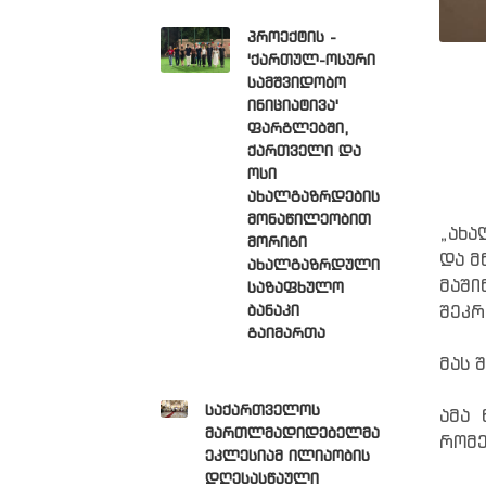
პროექტის -
'ქართულ-ოსური
სამშვიდობო
ინიციატივა'
ფარგლებში,
ქართველი და
ოსი
ახალგაზრდების
მონაწილეობით
„ახა
მორიგი
და მ
ახალგაზრდული
მაში
საზაფხულო
შეკრ
ბანაკი
გაიმართა
მას 
საქართველოს
ამა 
მართლმადიდებელმა
რომე
ეკლესიამ ილიაობის
დღესასწაული