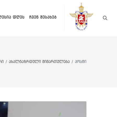
ᲚᲔᲡᲘᲐ ᲓᲦᲔᲡ
ᲩᲕᲔᲜ ᲨᲔᲡᲐᲮᲔᲑ
რი
ახალგაზრდული მიმართულება
პოსტი