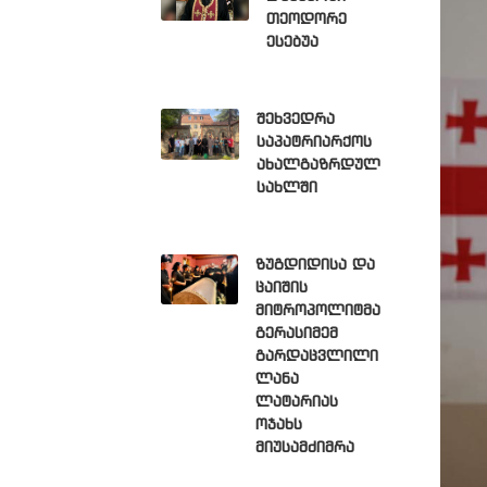
თეოდორე
ესებუა
შეხვედრა
საპატრიარქოს
ახალგაზრდულ
სახლში
ზუგდიდისა და
ცაიშის
მიტროპოლიტმა
გერასიმემ
გარდაცვლილი
ლანა
ლატარიას
ოჯახს
მიუსამძიმრა