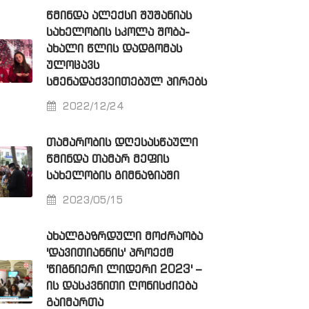
ᲬᲛᲘᲜᲓᲐ ᲐᲚᲔᲥᲡᲘ ᲨᲣᲨᲐᲜᲘᲐᲡ
ᲡᲐᲮᲔᲚᲝᲑᲘᲡ ᲡᲙᲝᲚᲐ ᲨᲝᲑᲐ-
ᲐᲮᲐᲚᲘ ᲬᲚᲘᲡ ᲓᲐᲓᲒᲝᲛᲐᲡ
ᲣᲚᲝᲪᲐᲕᲡ
ᲡᲛᲔᲜᲐᲓᲐᲥᲕᲔᲘᲗᲔᲑᲣᲚ ᲞᲘᲠᲔᲑᲡ
2022/12/24
ᲗᲐᲛᲐᲠᲝᲑᲘᲡ ᲓᲦᲔᲡᲐᲡᲬᲐᲣᲚᲘ
ᲬᲛᲘᲜᲓᲐ ᲗᲐᲛᲐᲠ ᲛᲔᲤᲘᲡ
ᲡᲐᲮᲔᲚᲝᲑᲘᲡ ᲒᲘᲛᲜᲐᲖᲘᲐᲨᲘ
2023/05/15
ᲐᲮᲐᲚᲒᲐᲖᲠᲓᲣᲚᲘ ᲛᲝᲫᲠᲐᲝᲑᲐ
'ᲓᲐᲕᲘᲗᲘᲐᲜᲜᲘᲡ' ᲞᲠᲝᲔᲥᲢ
'ᲬᲘᲒᲜᲘᲔᲠᲘ ᲚᲘᲓᲔᲠᲘ 2023' –
ᲘᲡ ᲓᲐᲡᲙᲕᲜᲘᲗᲘ ᲦᲝᲜᲘᲡᲫᲘᲔᲑᲐ
ᲒᲐᲘᲛᲐᲠᲗᲐ