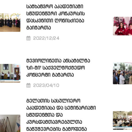
ᲡᲐᲛᲮᲐᲢᲕᲠᲝ ᲐᲙᲐᲓᲔᲛᲘᲐᲨᲘ
ᲡᲢᲣᲓᲔᲜᲢᲣᲠᲘ ᲙᲝᲜᲙᲣᲠᲡᲘᲡ
ᲓᲐᲡᲙᲕᲜᲘᲗᲘ ᲦᲝᲜᲘᲡᲫᲘᲔᲑᲐ
ᲒᲐᲘᲛᲐᲠᲗᲐ
2022/12/24
ᲛᲔᲕᲘᲝᲚᲘᲜᲔᲗᲐ ᲐᲜᲡᲐᲛᲑᲚᲛᲐ
'ᲡᲘ-ᲛᲘ' ᲡᲐᲥᲕᲔᲚᲛᲝᲥᲛᲔᲓᲝ
ᲙᲝᲜᲪᲔᲠᲢᲘ ᲒᲐᲛᲐᲠᲗᲐ
2023/04/10
ᲒᲔᲚᲐᲗᲘᲡ ᲡᲐᲡᲣᲚᲘᲔᲠᲝ
ᲐᲙᲐᲓᲔᲛᲘᲐᲡᲐ ᲓᲐ ᲡᲔᲛᲘᲜᲐᲠᲘᲐᲨᲘ
ᲡᲢᲣᲓᲔᲜᲢᲗᲐ ᲓᲐ
ᲙᲣᲠᲡᲓᲐᲛᲗᲐᲕᲠᲔᲑᲣᲚᲗᲐ
ᲜᲐᲛᲣᲨᲔᲕᲠᲔᲑᲘᲡ ᲒᲐᲛᲝᲤᲔᲜᲐ