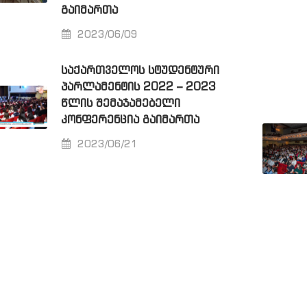
ᲒᲐᲘᲛᲐᲠᲗᲐ
2023/06/09
ᲡᲐᲥᲐᲠᲗᲕᲔᲚᲝᲡ ᲡᲢᲣᲓᲔᲜᲢᲣᲠᲘ
ᲞᲐᲠᲚᲐᲛᲔᲜᲢᲘᲡ 2022 – 2023
ᲬᲚᲘᲡ ᲨᲔᲛᲐᲯᲐᲛᲔᲑᲔᲚᲘ
ᲙᲝᲜᲤᲔᲠᲔᲜᲪᲘᲐ ᲒᲐᲘᲛᲐᲠᲗᲐ
2023/06/21