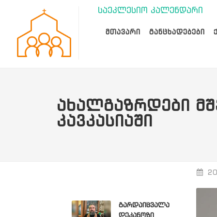
საეკლესიო კალენდარი
ᲛᲗᲐᲕᲐᲠᲘ
ᲒᲐᲜᲪᲮᲐᲓᲔᲑᲔᲑᲘ
ᲐᲮᲐᲚᲒᲐᲖᲠᲓᲔᲑᲘ ᲛᲨ
ᲙᲐᲕᲙᲐᲡᲘᲐᲨᲘ
20
გარდაიცვალა
დეკანოზი