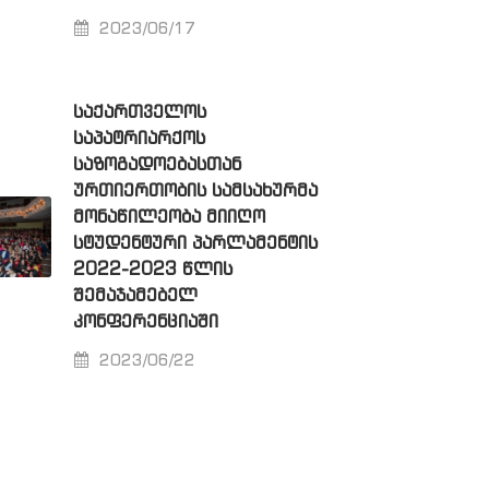
2023/06/17
ᲡᲐᲥᲐᲠᲗᲕᲔᲚᲝᲡ
ᲡᲐᲞᲐᲢᲠᲘᲐᲠᲥᲝᲡ
ᲡᲐᲖᲝᲒᲐᲓᲝᲔᲑᲐᲡᲗᲐᲜ
ᲣᲠᲗᲘᲔᲠᲗᲝᲑᲘᲡ ᲡᲐᲛᲡᲐᲮᲣᲠᲛᲐ
ᲛᲝᲜᲐᲬᲘᲚᲔᲝᲑᲐ ᲛᲘᲘᲦᲝ
ᲡᲢᲣᲓᲔᲜᲢᲣᲠᲘ ᲞᲐᲠᲚᲐᲛᲔᲜᲢᲘᲡ
2022-2023 ᲬᲚᲘᲡ
ᲨᲔᲛᲐᲯᲐᲛᲔᲑᲔᲚ
ᲙᲝᲜᲤᲔᲠᲔᲜᲪᲘᲐᲨᲘ
2023/06/22