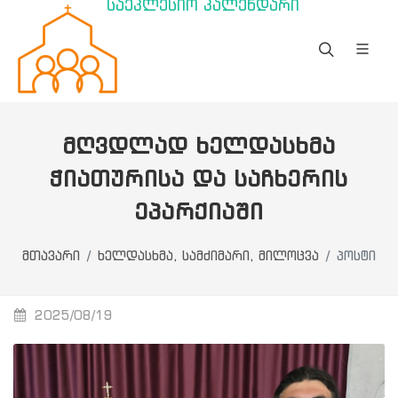
საეკლესიო კალენდარი
ᲛᲦᲕᲓᲚᲐᲓ ᲮᲔᲚᲓᲐᲡᲮᲛᲐ
ᲭᲘᲐᲗᲣᲠᲘᲡᲐ ᲓᲐ ᲡᲐᲩᲮᲔᲠᲘᲡ
ᲔᲞᲐᲠᲥᲘᲐᲨᲘ
მთავარი
ხელდასხმა, სამძიმარი, მილოცვა
პოსტი
2025/08/19