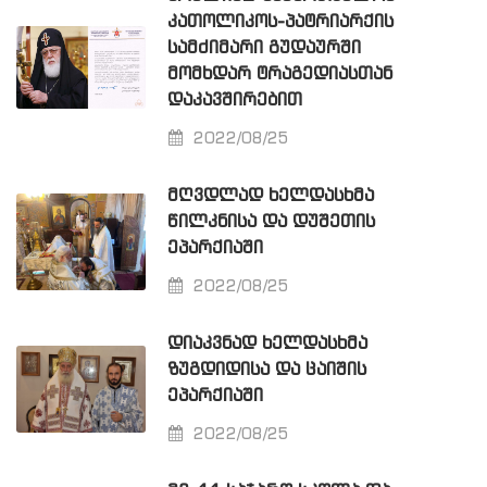
ᲙᲐᲗᲝᲚᲘᲙᲝᲡ-ᲞᲐᲢᲠᲘᲐᲠᲥᲘᲡ
ᲡᲐᲛᲫᲘᲛᲐᲠᲘ ᲒᲣᲓᲐᲣᲠᲨᲘ
ᲛᲝᲛᲮᲓᲐᲠ ᲢᲠᲐᲒᲔᲓᲘᲐᲡᲗᲐᲜ
ᲓᲐᲙᲐᲕᲨᲘᲠᲔᲑᲘᲗ
2022/08/25
ᲛᲦᲕᲓᲚᲐᲓ ᲮᲔᲚᲓᲐᲡᲮᲛᲐ
ᲬᲘᲚᲙᲜᲘᲡᲐ ᲓᲐ ᲓᲣᲨᲔᲗᲘᲡ
ᲔᲞᲐᲠᲥᲘᲐᲨᲘ
2022/08/25
ᲓᲘᲐᲙᲕᲜᲐᲓ ᲮᲔᲚᲓᲐᲡᲮᲛᲐ
ᲖᲣᲒᲓᲘᲓᲘᲡᲐ ᲓᲐ ᲪᲐᲘᲨᲘᲡ
ᲔᲞᲐᲠᲥᲘᲐᲨᲘ
2022/08/25