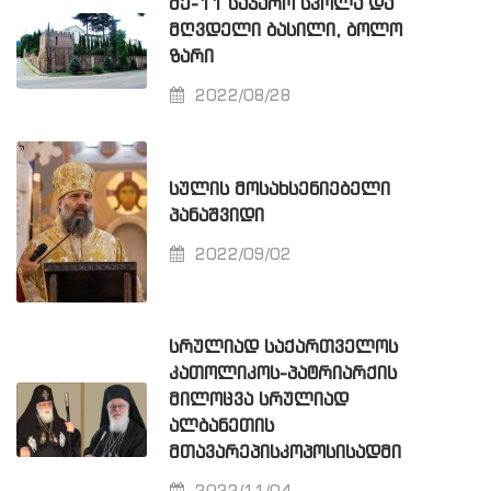
ᲛᲔ-11 ᲡᲐᲯᲐᲠᲝ ᲡᲙᲝᲚᲐ ᲓᲐ
ᲛᲦᲕᲓᲔᲚᲘ ᲑᲐᲡᲘᲚᲘ, ᲑᲝᲚᲝ
ᲖᲐᲠᲘ
2022/08/28
ᲡᲣᲚᲘᲡ ᲛᲝᲡᲐᲮᲡᲔᲜᲘᲔᲑᲔᲚᲘ
ᲞᲐᲜᲐᲨᲕᲘᲓᲘ
2022/09/02
ᲡᲠᲣᲚᲘᲐᲓ ᲡᲐᲥᲐᲠᲗᲕᲔᲚᲝᲡ
ᲙᲐᲗᲝᲚᲘᲙᲝᲡ-ᲞᲐᲢᲠᲘᲐᲠᲥᲘᲡ
ᲛᲘᲚᲝᲪᲕᲐ ᲡᲠᲣᲚᲘᲐᲓ
ᲐᲚᲑᲐᲜᲔᲗᲘᲡ
ᲛᲗᲐᲕᲐᲠᲔᲞᲘᲡᲙᲝᲞᲝᲡᲘᲡᲐᲓᲛᲘ