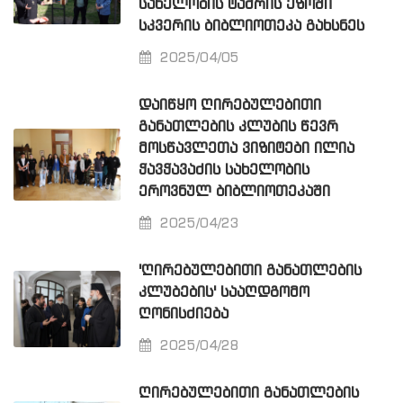
ᲡᲐᲮᲔᲚᲝᲑᲘᲡ ᲢᲐᲫᲠᲘᲡ ᲔᲖᲝᲨᲘ
ᲡᲙᲕᲔᲠᲘᲡ ᲑᲘᲑᲚᲘᲝᲗᲔᲙᲐ ᲒᲐᲮᲡᲜᲔᲡ
2025/04/05
ᲓᲐᲘᲬᲧᲝ ᲦᲘᲠᲔᲑᲣᲚᲔᲑᲘᲗᲘ
ᲒᲐᲜᲐᲗᲚᲔᲑᲘᲡ ᲙᲚᲣᲑᲘᲡ ᲬᲔᲕᲠ
ᲛᲝᲡᲬᲐᲕᲚᲔᲗᲐ ᲕᲘᲖᲘᲢᲔᲑᲘ ᲘᲚᲘᲐ
ᲭᲐᲕᲭᲐᲕᲐᲫᲘᲡ ᲡᲐᲮᲔᲚᲝᲑᲘᲡ
ᲔᲠᲝᲕᲜᲣᲚ ᲑᲘᲑᲚᲘᲝᲗᲔᲙᲐᲨᲘ
2025/04/23
'ᲦᲘᲠᲔᲑᲣᲚᲔᲑᲘᲗᲘ ᲒᲐᲜᲐᲗᲚᲔᲑᲘᲡ
ᲙᲚᲣᲑᲔᲑᲘᲡ' ᲡᲐᲐᲦᲓᲒᲝᲛᲝ
ᲦᲝᲜᲘᲡᲫᲘᲔᲑᲐ
2025/04/28
ᲦᲘᲠᲔᲑᲣᲚᲔᲑᲘᲗᲘ ᲒᲐᲜᲐᲗᲚᲔᲑᲘᲡ