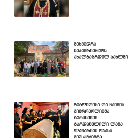
შეხვედრა
საპატრიარქოს
ახალგაზრდულ სახლში
ზუგდიდისა და ცაიშის
მიტროპოლიტმა
გერასიმემ
გარდაცვლილი ლანა
ლატარიას ოჯახს
მიუსამძიმრა