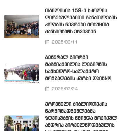
ᲗᲑᲘᲚᲘᲡᲘᲡ 159-Ე ᲡᲙᲝᲚᲘᲡ
ᲦᲘᲠᲔᲑᲣᲚᲔᲑᲘᲗᲘ ᲒᲐᲜᲐᲗᲚᲔᲑᲘᲡ
ᲙᲚᲣᲑᲘᲡ ᲬᲔᲕᲠᲔᲑᲘ ᲛᲝᲮᲣᲪᲗᲐ
ᲞᲐᲜᲡᲘᲝᲜᲐᲢᲡ ᲔᲬᲕᲘᲕᲜᲔᲜ
2025/03/11
ᲒᲔᲜᲔᲠᲐᲚ ᲒᲘᲝᲠᲒᲘ
ᲛᲐᲖᲜᲘᲐᲨᲕᲘᲚᲘᲡ ᲚᲔᲒᲘᲝᲜᲘᲡ
ᲡᲐᲛᲮᲔᲓᲠᲝ-ᲡᲐᲚᲐᲨᲥᲠᲝ
ᲛᲝᲛᲖᲐᲓᲔᲑᲘᲡ ᲙᲣᲠᲡᲘ ᲓᲐᲘᲬᲧᲝ
2025/03/24
ᲔᲠᲝᲕᲜᲣᲚᲘ ᲑᲘᲑᲚᲘᲝᲗᲔᲙᲘᲡ
ᲬᲐᲠᲛᲝᲛᲐᲓᲒᲔᲜᲚᲔᲑᲛᲐ
ᲖᲦᲕᲘᲡᲣᲑᲜᲘᲡ ᲬᲛᲘᲜᲓᲐ ᲛᲝᲪᲘᲥᲣᲚ
ᲐᲜᲓᲠᲘᲐ ᲞᲘᲠᲕᲔᲚᲬᲝᲓᲔᲑᲣᲚᲘᲡ