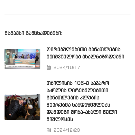
მსგავსი განცხადებები:
ᲦᲘᲠᲔᲑᲣᲚᲔᲑᲘᲗᲘ ᲒᲐᲜᲐᲗᲚᲔᲑᲘᲡ
ᲛᲜᲘᲨᲕᲜᲔᲚᲝᲑᲐ ᲐᲮᲐᲚᲒᲐᲖᲠᲓᲔᲑᲨᲘ
2024/10/17
ᲗᲑᲘᲚᲘᲡᲘᲡ 106-Ე ᲡᲐᲯᲐᲠᲝ
ᲡᲙᲝᲚᲘᲡ ᲦᲘᲠᲔᲑᲣᲚᲔᲑᲘᲗᲘ
ᲒᲐᲜᲐᲗᲚᲔᲑᲘᲡ ᲙᲚᲣᲑᲘᲡ
ᲬᲔᲕᲠᲔᲑᲛᲐ ᲮᲐᲜᲓᲐᲖᲛᲣᲚᲔᲑᲡ
ᲓᲐᲛᲓᲔᲒᲘ ᲨᲝᲑᲐ-ᲐᲮᲐᲚᲘ ᲬᲔᲚᲘ
ᲛᲘᲣᲚᲝᲪᲔᲡ
2024/12/23