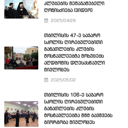
ᲙᲚᲣᲑᲔᲑᲘᲡ ᲨᲔᲛᲐᲯᲐᲛᲔᲑᲔᲚᲘ
ᲦᲝᲜᲘᲡᲫᲘᲔᲑᲐ (ᲕᲘᲓᲔᲝ)
2025/04/28
ᲗᲑᲘᲚᲘᲡᲘᲡ 47-Ე ᲡᲐᲯᲐᲠᲝ
ᲡᲙᲝᲚᲘᲡ ᲦᲘᲠᲔᲑᲣᲚᲔᲑᲘᲗᲘ
ᲒᲐᲜᲐᲗᲚᲔᲑᲘᲡ ᲙᲚᲣᲑᲘᲡ
ᲛᲝᲡᲬᲐᲕᲚᲔᲔᲑᲛᲐ ᲛᲝᲮᲣᲪᲔᲑᲡ
ᲐᲦᲓᲒᲝᲛᲘᲡ ᲓᲦᲔᲡᲐᲡᲬᲐᲣᲚᲘ
ᲛᲘᲣᲚᲝᲪᲔᲡ
2025/05/02
ᲗᲑᲘᲚᲘᲡᲘᲡ 106-Ე ᲡᲐᲯᲐᲠᲝ
ᲡᲙᲝᲚᲘᲡ ᲦᲘᲠᲔᲑᲣᲚᲔᲑᲘᲗᲘ
ᲒᲐᲜᲐᲗᲚᲔᲑᲘᲡ ᲙᲚᲣᲑᲘᲡ
ᲛᲝᲡᲬᲐᲕᲚᲔᲔᲑᲛᲐ ᲨᲨᲛ ᲑᲐᲕᲨᲕᲔᲑᲡ
ᲒᲘᲝᲠᲒᲝᲑᲐ ᲛᲘᲣᲚᲝᲪᲔᲡ