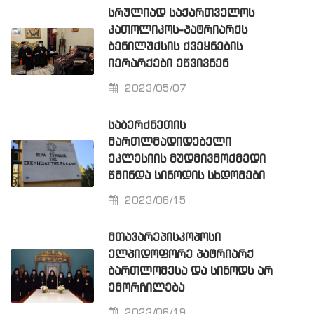
ᲡᲠᲣᲚᲘᲐᲓ ᲡᲐᲥᲐᲠᲗᲕᲔᲚᲝᲡ
ᲙᲐᲗᲝᲚᲘᲙᲝᲡ-ᲞᲐᲢᲠᲘᲐᲠᲥᲡ
ᲑᲔᲜᲘᲚᲣᲥᲡᲘᲡ ᲥᲕᲔᲧᲜᲔᲑᲘᲡ
ᲘᲔᲠᲐᲠᲥᲔᲑᲘ ᲔᲬᲕᲘᲕᲜᲔᲜ
2023/05/07
ᲡᲐᲑᲔᲠᲫᲜᲔᲗᲘᲡ
ᲛᲐᲠᲗᲚᲛᲐᲓᲘᲓᲔᲑᲔᲚᲘ
ᲔᲙᲚᲔᲡᲘᲘᲡ ᲛᲣᲓᲛᲘᲕᲛᲝᲥᲛᲔᲓᲘ
ᲬᲛᲘᲜᲓᲐ ᲡᲘᲜᲝᲓᲘᲡ ᲡᲮᲓᲝᲛᲔᲑᲘ
2023/06/15
ᲛᲗᲐᲕᲐᲠᲔᲞᲘᲡᲙᲝᲞᲝᲡᲘ
ᲔᲚᲞᲘᲓᲝᲤᲝᲠᲔ ᲞᲐᲢᲠᲘᲐᲠᲥ
ᲑᲐᲠᲗᲚᲝᲛᲔᲡᲐ ᲓᲐ ᲡᲘᲜᲝᲓᲡ ᲐᲠ
ᲔᲛᲝᲠᲩᲘᲚᲔᲑᲐ
2023/06/19