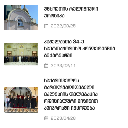
ᲣᲪᲮᲝᲔᲗᲘᲡ ᲠᲔᲚᲘᲒᲘᲣᲠᲘ
ᲥᲠᲝᲜᲘᲙᲐ
2022/08/25
ᲙᲐᲞᲔᲚᲐᲜᲗᲐ 34-Ე
ᲡᲐᲔᲠᲗᲐᲨᲝᲠᲘᲡᲝ ᲙᲝᲜᲤᲔᲠᲔᲜᲪᲘᲐ
ᲑᲣᲥᲐᲠᲔᲡᲢᲨᲘ
2023/02/11
ᲡᲐᲥᲐᲠᲗᲕᲔᲚᲝᲡ
ᲛᲐᲠᲗᲚᲛᲐᲓᲘᲓᲔᲑᲔᲚᲘ
ᲔᲙᲚᲔᲡᲘᲘᲡ ᲓᲔᲚᲔᲒᲐᲪᲘᲐ
ᲝᲤᲘᲪᲘᲐᲚᲣᲠᲘ ᲕᲘᲖᲘᲢᲘᲗ
ᲙᲕᲘᲞᲠᲝᲡᲨᲘ ᲘᲛᲧᲝᲤᲔᲑᲐ
2023/04/28