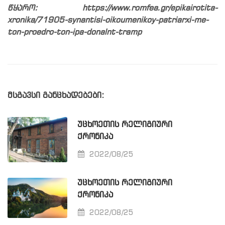
წყარო: https://www.romfea.gr/epikairotita-
xronika/71905-synantisi-oikoumenikoy-patriarxi-me-
ton-proedro-ton-ipa-donalnt-tramp
მსგავსი განცხადებები:
ᲣᲪᲮᲝᲔᲗᲘᲡ ᲠᲔᲚᲘᲒᲘᲣᲠᲘ
ᲥᲠᲝᲜᲘᲙᲐ
2022/08/25
ᲣᲪᲮᲝᲔᲗᲘᲡ ᲠᲔᲚᲘᲒᲘᲣᲠᲘ
ᲥᲠᲝᲜᲘᲙᲐ
2022/08/25