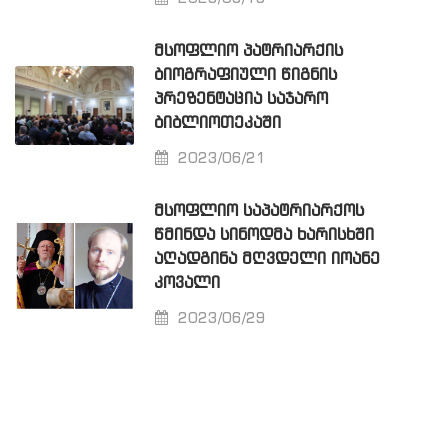
ᲛᲡᲝᲤᲚᲘᲝ ᲞᲐᲢᲠᲘᲐᲠᲥᲘᲡ
ᲑᲘᲝᲒᲠᲐᲤᲘᲣᲚᲘ ᲬᲘᲒᲜᲘᲡ
ᲞᲠᲔᲖᲔᲜᲢᲐᲪᲘᲐ ᲡᲐᲯᲐᲠᲝ
ᲑᲘᲑᲚᲘᲝᲗᲔᲙᲐᲨᲘ
2023/06/21
ᲛᲡᲝᲤᲚᲘᲝ ᲡᲐᲞᲐᲢᲠᲘᲐᲠᲥᲝᲡ
ᲬᲛᲘᲜᲓᲐ ᲡᲘᲜᲝᲓᲛᲐ ᲮᲐᲠᲘᲡᲮᲨᲘ
ᲐᲦᲐᲓᲒᲘᲜᲐ ᲛᲦᲕᲓᲔᲚᲘ ᲘᲝᲐᲜᲔ
ᲙᲝᲕᲐᲚᲘ
2023/06/29