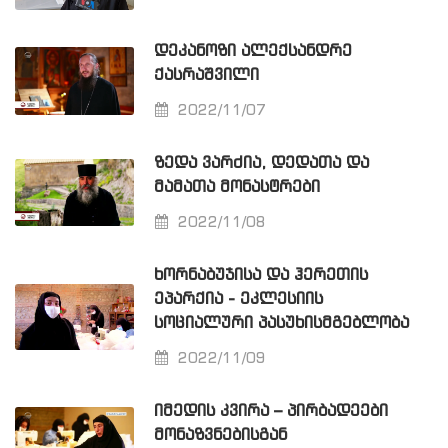
ᲓᲔᲙᲐᲜᲝᲖᲘ ᲐᲚᲔᲥᲡᲐᲜᲓᲠᲔ
ᲥᲐᲡᲠᲐᲨᲕᲘᲚᲘ
2022/11/07
ᲖᲔᲓᲐ ᲕᲐᲠᲫᲘᲐ, ᲓᲔᲓᲐᲗᲐ ᲓᲐ
ᲛᲐᲛᲐᲗᲐ ᲛᲝᲜᲐᲡᲢᲠᲔᲑᲘ
2022/11/08
ᲮᲝᲠᲜᲐᲑᲣᲯᲘᲡᲐ ᲓᲐ ᲰᲔᲠᲔᲗᲘᲡ
ᲔᲞᲐᲠᲥᲘᲐ - ᲔᲙᲚᲔᲡᲘᲘᲡ
ᲡᲝᲪᲘᲐᲚᲣᲠᲘ ᲞᲐᲡᲣᲮᲘᲡᲛᲒᲔᲑᲚᲝᲑᲐ
2022/11/09
ᲘᲛᲔᲓᲘᲡ ᲙᲕᲘᲠᲐ – ᲞᲘᲠᲑᲐᲓᲔᲔᲑᲘ
ᲛᲝᲜᲐᲖᲕᲜᲔᲑᲘᲡᲒᲐᲜ