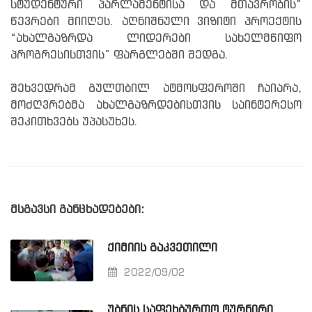
სტუდენტური პარლამენტისა და მთავრობის”
წევრები მიიღეს. აღნიშნული ვიზიტი პროექტის
“ახალგაზრდა ლიდერები სახელმწიფო
პროგრესისთვის” ფარგლებში შედგა.
შეხვედრამ გულთბილ ატმოსფეროში ჩაიარა,
მოძღვრებმა ახალგაზრდებისთვის საინტერესო
შეკითხვებს უპასუხეს.
მსგავსი განცხადებები:
ᲥᲘᲛᲘᲘᲡ ᲒᲐᲙᲕᲔᲗᲘᲚᲘ
2022/09/02
ᲣᲑᲜᲘᲡ ᲡᲐᲤᲔᲮᲑᲣᲠᲗᲝ ᲢᲣᲠᲜᲘᲠᲘ