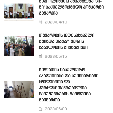
ᲛᲔᲕᲘᲝᲚᲘᲜᲔᲗᲐ ᲐᲜᲡᲐᲛᲑᲚᲛᲐ 'ᲡᲘ-
ᲛᲘ' ᲡᲐᲥᲕᲔᲚᲛᲝᲥᲛᲔᲓᲝ ᲙᲝᲜᲪᲔᲠᲢᲘ
ᲒᲐᲛᲐᲠᲗᲐ
2023/04/10
ᲗᲐᲛᲐᲠᲝᲑᲘᲡ ᲓᲦᲔᲡᲐᲡᲬᲐᲣᲚᲘ
ᲬᲛᲘᲜᲓᲐ ᲗᲐᲛᲐᲠ ᲛᲔᲤᲘᲡ
ᲡᲐᲮᲔᲚᲝᲑᲘᲡ ᲒᲘᲛᲜᲐᲖᲘᲐᲨᲘ
2023/05/15
ᲒᲔᲚᲐᲗᲘᲡ ᲡᲐᲡᲣᲚᲘᲔᲠᲝ
ᲐᲙᲐᲓᲔᲛᲘᲐᲡᲐ ᲓᲐ ᲡᲔᲛᲘᲜᲐᲠᲘᲐᲨᲘ
ᲡᲢᲣᲓᲔᲜᲢᲗᲐ ᲓᲐ
ᲙᲣᲠᲡᲓᲐᲛᲗᲐᲕᲠᲔᲑᲣᲚᲗᲐ
ᲜᲐᲛᲣᲨᲔᲕᲠᲔᲑᲘᲡ ᲒᲐᲛᲝᲤᲔᲜᲐ
ᲒᲐᲘᲛᲐᲠᲗᲐ
2023/06/09