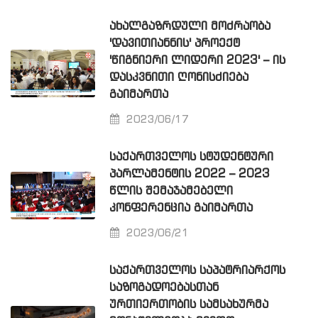
ᲐᲮᲐᲚᲒᲐᲖᲠᲓᲣᲚᲘ ᲛᲝᲫᲠᲐᲝᲑᲐ
'ᲓᲐᲕᲘᲗᲘᲐᲜᲜᲘᲡ' ᲞᲠᲝᲔᲥᲢ
'ᲬᲘᲒᲜᲘᲔᲠᲘ ᲚᲘᲓᲔᲠᲘ 2023' – ᲘᲡ
ᲓᲐᲡᲙᲕᲜᲘᲗᲘ ᲦᲝᲜᲘᲡᲫᲘᲔᲑᲐ
ᲒᲐᲘᲛᲐᲠᲗᲐ
2023/06/17
ᲡᲐᲥᲐᲠᲗᲕᲔᲚᲝᲡ ᲡᲢᲣᲓᲔᲜᲢᲣᲠᲘ
ᲞᲐᲠᲚᲐᲛᲔᲜᲢᲘᲡ 2022 – 2023
ᲬᲚᲘᲡ ᲨᲔᲛᲐᲯᲐᲛᲔᲑᲔᲚᲘ
ᲙᲝᲜᲤᲔᲠᲔᲜᲪᲘᲐ ᲒᲐᲘᲛᲐᲠᲗᲐ
2023/06/21
ᲡᲐᲥᲐᲠᲗᲕᲔᲚᲝᲡ ᲡᲐᲞᲐᲢᲠᲘᲐᲠᲥᲝᲡ
ᲡᲐᲖᲝᲒᲐᲓᲝᲔᲑᲐᲡᲗᲐᲜ
ᲣᲠᲗᲘᲔᲠᲗᲝᲑᲘᲡ ᲡᲐᲛᲡᲐᲮᲣᲠᲛᲐ