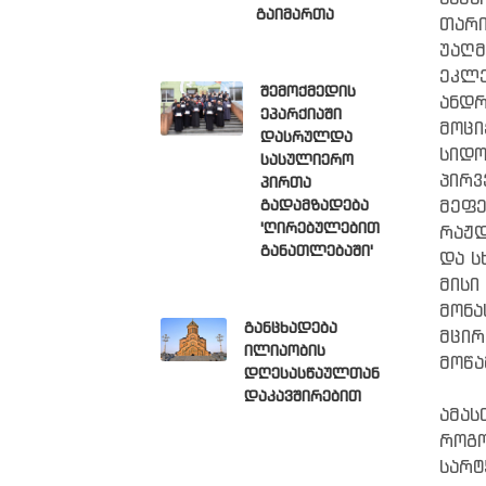
გაიმართა
თარი
უაღ
ეკლე
შემოქმედის
ანდ
ეპარქიაში
მოცი
დასრულდა
სიდ
სასულიერო
პირვ
პირთა
მეფე
გადამზადება
'ღირებულებით
რაჟდ
განათლებაში'
და ს
მისი
მონა
განცხადება
მცირ
ილიაობის
მოწა
დღესასწაულთან
დაკავშირებით
ამა
როგო
სარტ