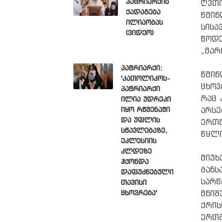
პატრიარქის
ღვთი
ქადაგება
წმინ
ილიაობას
სისა
(ვიდეო)
წოდ
„მარ
პატრიარქი:
წმი
'კათოლიკოს-
ცხოვ
პატრიარქი
რაც 
ილია უდრეკი
არსე
იყო რწმენაში
და უფლის
ერთმ
სწავლებაზე,
წყლი
ეკლესიის
კლდეზე
მიუ
ჰქონდა
გან
დაფუძნებული
სარ
თავისი
მნიშ
ცხოვრება'
ქრის
ერთგ