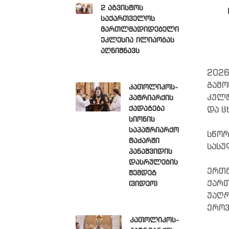
2 აგვისტოს
საქართველოს
მართლმადიდებელი
ეკლესია ილიაობას
აღნიშნავს
2026
გამო
კათოლიკოს-
კულტ
პატრიარქის
ქადაგება
და ც
სიონის
საპატრიარქო
სწო
ტაძარში
სასუ
პანაშვიდის
დასრულების
ერთმ
შემდეგ
ქართ
(ვიდეო)
უაღრ
ეროვ
კათოლიკოს-