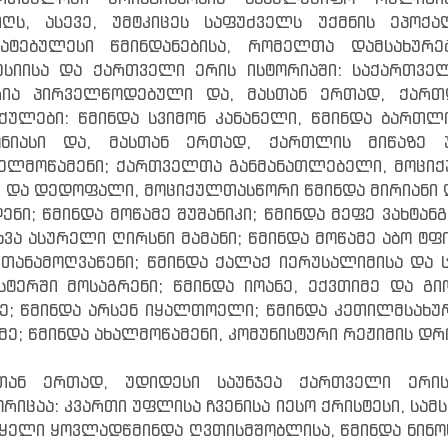
ღს, ასევე, უმტკიცეს საფუძველს უქმნის ეპოქ
მატებულესი წმინდანებისა, რომელთა დამსახურ
სიისა და ქართველი ერის ისტორიაში: საქართვე
რია პირველწოდებული და, მასთან ერთად, ქართ
ქულები: წმინდა სვიმონ კანანელი, წმინდა ბართლ
ონიასი და, მასთან ერთად, ქართლის მიწაზე 
ელმოწამენი; ქართველთა განმანათლებელი, მოციქ
 და დედოფალი, მოციქულთასწორი წმინდა მირიანი დ
ენი; წმინდა მოწამე შუშანიკი; წმინდა მეფე ვახტა
ხვა ასურელი ღირსნი მამანი; წმინდა მოწამე აბო 
 თანამოღვაწენი; წმინდა ქალაქ იერუსალიმისა და 
სტერში მოსაგრენი; წმინდა იოანე, ექვთიმე და გ
ე; წმინდა არსენ იყალთოელი; წმინდა კეთილმსახურ
მე; წმინდა ახალმოწამენი, კომუნისტური რეჟიმის დრო
სთან ერთად, უდიდესი საუნჯეა ქართველი ერის
რიცაა: კვართი უფლისა ჩვენისა იესო ქრისტესი, სა
ყელი ყოვლადწმინდა ღვთისმშობლისა, წმინდა ნინოს