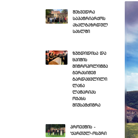
შეხვედრა
საპატრიარქოს
ახალგაზრდულ
სახლში
ზუგდიდისა და
ცაიშის
მიტროპოლიტმა
გერასიმემ
გარდაცვლილი
ლანა
ლატარიას
ოჯახს
მიუსამძიმრა
პროექტის -
'ქართულ-ოსური