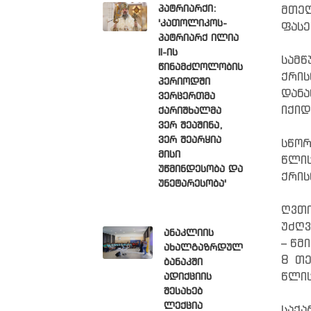
პატრიარქი:
მთე
'კათოლიკოს-
ფასე
პატრიარქ ილია
II-ის
სამ
წინამძღოლობის
ქრის
პერიოდში
დანა
ვერცერთმა
იქიდ
ქარიშხალმა
ვერ შეაშინა,
ვერ შეარყია
სწორ
მისი
წლის
უწმინდესობა და
ქრის
უნეტარესობა'
ღვთი
უძღვ
ანაკლიის
– წმ
ახალგაზრდულ
8 თე
ბანაკში
წლის
ადიქციის
შესახებ
ლექცია
საქ