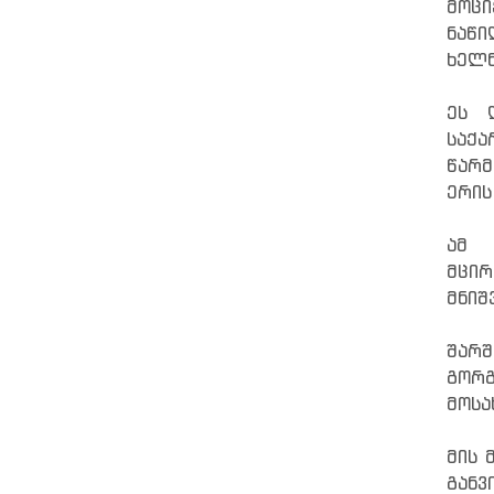
მოცი
ნაწი
ხელნ
ეს 
საქ
წარმ
ერის
ამ 
მცირ
მნიშ
შარ
გორგ
მოსა
მის 
განვ