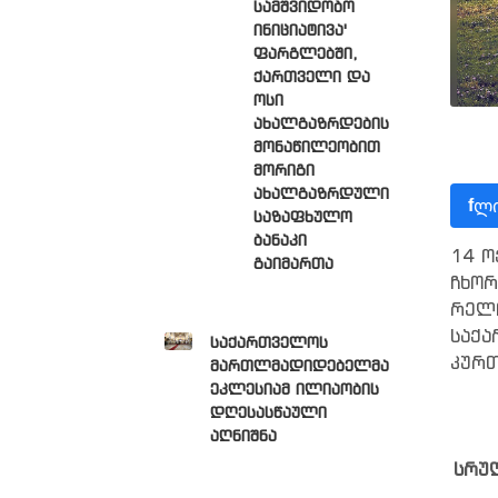
სამშვიდობო
ინიციატივა'
ფარგლებში,
ქართველი და
ოსი
ახალგაზრდების
მონაწილეობით
მორიგი
ახალგაზრდული
ლი
f
საზაფხულო
ბანაკი
14 ო
გაიმართა
ჩხო
რელ
საქა
საქართველოს
კურთ
მართლმადიდებელმა
ეკლესიამ ილიაობის
დღესასწაული
აღნიშნა
სრუ