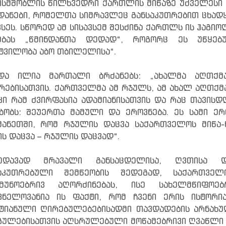
სმშობლის წილხვედრი ქართლის მიწაზე უძველესი 
დანები, რომელთა სიმრავლეც განსაკუთრებით ცხა
ვსეს. სწორედ ამ სისავსემ შესძინა ქართლს ის ჰაგი
ებას „წმინდანთა დედად“, როგორც ეს უწყებუ
ტვილობა აბო თბილელისა“.
ნდა ილია მართალი ბრძანებს: „ახალმა აღთქმა
რებისათვის. ქართველმა ამ რჯულს, ამ ახალ აღთქმა
კი რამ ძვირფასია ადამიანისათვის და რაც თავისდ
ბობს: შეუერთა მამული და ეროვნება. ეს სამი ერთ
ანეთში, რომ რჯულის დაცვა საქართველოს მიწა-
ს დაცვა – რჯულის დაცვად“.
ხედავად მრავალი განსაცდელისა, ღვთისა 
საკუთრებული შემწეობის შედეგად, საქართვ
წმუნოებრივ აღორძინებას, ისე სახელმწიფოებ
ვნელოვანია ის ფაქტი, რომ ჩვენი ერის ისტორი
ტიანული ღირებულებებისადმი თავდადების არნახუ
ულებისათვის აღსრულებული მოწამებრივი ღვაწლი 