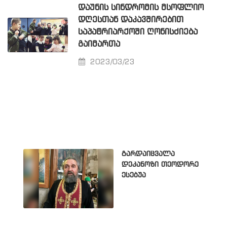
ᲓᲐᲣᲜᲘᲡ ᲡᲘᲜᲓᲠᲝᲛᲘᲡ ᲛᲡᲝᲤᲚᲘᲝ
ᲓᲦᲔᲡᲗᲐᲜ ᲓᲐᲙᲐᲕᲨᲘᲠᲔᲑᲘᲗ
ᲡᲐᲞᲐᲢᲠᲘᲐᲠᲥᲝᲨᲘ ᲦᲝᲜᲘᲡᲫᲘᲔᲑᲐ
ᲒᲐᲘᲛᲐᲠᲗᲐ
2023/03/23
გარდაიცვალა
დეკანოზი თეოდორე
ესებუა