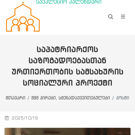
საეკლესიო კალენდარი
ᲡᲐᲞᲐᲢᲠᲘᲐᲠᲥᲝᲡ
ᲡᲐᲖᲝᲒᲐᲓᲝᲔᲑᲐᲡᲗᲐᲜ
ᲣᲠᲗᲘᲔᲠᲗᲝᲑᲘᲡ ᲡᲐᲛᲡᲐᲮᲣᲠᲘᲡ
ᲡᲝᲪᲘᲐᲚᲣᲠᲘ ᲞᲠᲝᲔᲥᲢᲘ
მთავარი
შშმ პირები, სმენადაქვეითებულები
პოსტი
2025/10/16