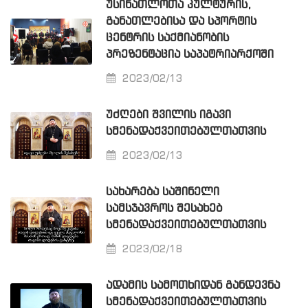
ᲣᲡᲘᲜᲐᲗᲚᲝᲗᲐ ᲙᲣᲚᲢᲣᲠᲘᲡ,
ᲒᲐᲜᲐᲗᲚᲔᲑᲘᲡᲐ ᲓᲐ ᲡᲞᲝᲠᲢᲘᲡ
ᲪᲔᲜᲢᲠᲘᲡ ᲡᲐᲥᲛᲘᲐᲜᲝᲑᲘᲡ
ᲞᲠᲔᲖᲔᲜᲢᲐᲪᲘᲐ ᲡᲐᲞᲐᲢᲠᲘᲐᲠᲥᲝᲨᲘ
2023/02/13
ᲣᲫᲦᲔᲑᲘ ᲨᲕᲘᲚᲘᲡ ᲘᲒᲐᲕᲘ
ᲡᲛᲔᲜᲐᲓᲐᲥᲕᲔᲘᲗᲔᲑᲣᲚᲗᲐᲗᲕᲘᲡ
2023/02/13
ᲡᲐᲮᲐᲠᲔᲑᲐ ᲡᲐᲨᲘᲜᲔᲚᲘ
ᲡᲐᲛᲡᲯᲐᲕᲠᲝᲡ ᲨᲔᲡᲐᲮᲔᲑ
ᲡᲛᲔᲜᲐᲓᲐᲥᲕᲔᲘᲗᲔᲑᲣᲚᲗᲐᲗᲕᲘᲡ
2023/02/18
ᲐᲓᲐᲛᲘᲡ ᲡᲐᲛᲝᲗᲮᲘᲓᲐᲜ ᲒᲐᲜᲓᲔᲕᲜᲐ
ᲡᲛᲔᲜᲐᲓᲐᲥᲕᲔᲘᲗᲔᲑᲣᲚᲗᲐᲗᲕᲘᲡ