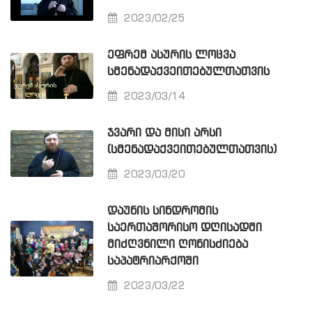
2023/02/25
ᲔᲤᲠᲔᲛ ᲐᲡᲣᲠᲘᲡ ᲚᲝᲪᲕᲐ
ᲡᲛᲔᲜᲐᲓᲐᲥᲕᲔᲘᲗᲔᲑᲣᲚᲗᲐᲗᲕᲘᲡ
2023/03/14
ᲯᲕᲐᲠᲘ ᲓᲐ ᲛᲘᲡᲘ ᲐᲠᲡᲘ
(ᲡᲛᲔᲜᲐᲓᲐᲥᲕᲔᲘᲗᲔᲑᲣᲚᲗᲐᲗᲕᲘᲡ)
2023/03/20
ᲓᲐᲣᲜᲘᲡ ᲡᲘᲜᲓᲠᲝᲛᲘᲡ
ᲡᲐᲔᲠᲗᲐᲨᲝᲠᲘᲡᲝ ᲓᲦᲘᲡᲐᲓᲛᲘ
ᲛᲘᲫᲦᲕᲜᲘᲚᲘ ᲦᲝᲜᲘᲡᲫᲘᲔᲑᲐ
ᲡᲐᲞᲐᲢᲠᲘᲐᲠᲥᲝᲨᲘ
2023/03/22