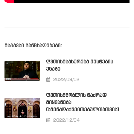
მსგავსი განცხადებები:
ᲦᲕᲗᲘᲡᲛᲡᲐᲮᲣᲠᲔᲑᲐ ᲟᲔᲡᲢᲔᲑᲘᲡ
ᲔᲜᲐᲖᲔ
2022/09/02
ᲦᲕᲗᲘᲡᲛᲨᲝᲑᲚᲘᲡ ᲢᲐᲫᲠᲐᲓ
ᲛᲘᲧᲕᲐᲜᲔᲑᲐ
(ᲡᲛᲔᲜᲐᲓᲐᲥᲕᲔᲘᲗᲔᲑᲣᲚᲗᲐᲗᲕᲘᲡ)
2022/12/04