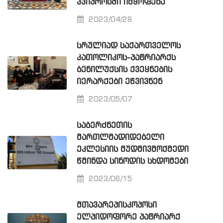
ᲙᲕᲘᲞᲠᲝᲡᲨᲘ ᲘᲛᲧᲝᲤᲔᲑᲐ
2023/04/28
ᲡᲠᲣᲚᲘᲐᲓ ᲡᲐᲥᲐᲠᲗᲕᲔᲚᲝᲡ
ᲙᲐᲗᲝᲚᲘᲙᲝᲡ-ᲞᲐᲢᲠᲘᲐᲠᲥᲡ
ᲑᲔᲜᲘᲚᲣᲥᲡᲘᲡ ᲥᲕᲔᲧᲜᲔᲑᲘᲡ
ᲘᲔᲠᲐᲠᲥᲔᲑᲘ ᲔᲬᲕᲘᲕᲜᲔᲜ
2023/05/07
ᲡᲐᲑᲔᲠᲫᲜᲔᲗᲘᲡ
ᲛᲐᲠᲗᲚᲛᲐᲓᲘᲓᲔᲑᲔᲚᲘ
ᲔᲙᲚᲔᲡᲘᲘᲡ ᲛᲣᲓᲛᲘᲕᲛᲝᲥᲛᲔᲓᲘ
ᲬᲛᲘᲜᲓᲐ ᲡᲘᲜᲝᲓᲘᲡ ᲡᲮᲓᲝᲛᲔᲑᲘ
2023/06/15
ᲛᲗᲐᲕᲐᲠᲔᲞᲘᲡᲙᲝᲞᲝᲡᲘ
ᲔᲚᲞᲘᲓᲝᲤᲝᲠᲔ ᲞᲐᲢᲠᲘᲐᲠᲥ