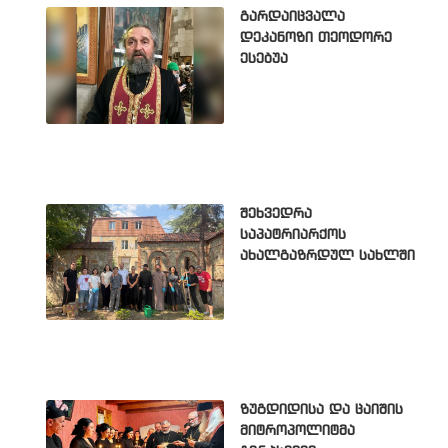
გარდაიცვალა
დეკანოზი თეოდორე
ესებუა
შეხვედრა
საპატრიარქოს
ახალგაზრდულ სახლში
ზუგდიდისა და ცაიშის
მიტროპოლიტმა