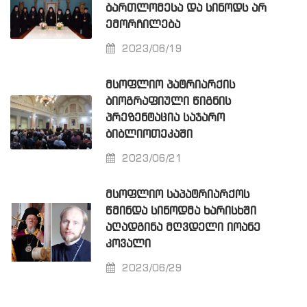
ᲑᲐᲠᲗᲚᲝᲛᲔᲡᲐ ᲓᲐ ᲡᲘᲜᲝᲓᲡ ᲐᲠ
ᲔᲛᲝᲠᲩᲘᲚᲔᲑᲐ
2023/06/19
ᲛᲡᲝᲤᲚᲘᲝ ᲞᲐᲢᲠᲘᲐᲠᲥᲘᲡ
ᲑᲘᲝᲒᲠᲐᲤᲘᲣᲚᲘ ᲬᲘᲒᲜᲘᲡ
ᲞᲠᲔᲖᲔᲜᲢᲐᲪᲘᲐ ᲡᲐᲯᲐᲠᲝ
ᲑᲘᲑᲚᲘᲝᲗᲔᲙᲐᲨᲘ
2023/06/21
ᲛᲡᲝᲤᲚᲘᲝ ᲡᲐᲞᲐᲢᲠᲘᲐᲠᲥᲝᲡ
ᲬᲛᲘᲜᲓᲐ ᲡᲘᲜᲝᲓᲛᲐ ᲮᲐᲠᲘᲡᲮᲨᲘ
ᲐᲦᲐᲓᲒᲘᲜᲐ ᲛᲦᲕᲓᲔᲚᲘ ᲘᲝᲐᲜᲔ
ᲙᲝᲕᲐᲚᲘ
2023/06/29