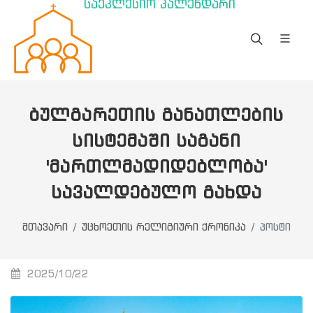
საეკლესიო კალენდარი
ᲑᲣᲚᲒᲐᲠᲔᲗᲘᲡ ᲒᲐᲜᲐᲗᲚᲔᲑᲘᲡ
ᲡᲘᲡᲢᲔᲛᲐᲨᲘ ᲡᲐᲒᲐᲜᲘ
'ᲛᲐᲠᲗᲚᲛᲐᲓᲘᲓᲔᲑᲚᲝᲑᲐ'
ᲡᲐᲕᲐᲚᲓᲔᲑᲣᲚᲝ ᲒᲐᲮᲓᲐ
მთავარი
უცხოეთის რელიგიური ქრონიკა
პოსტი
2025/10/22