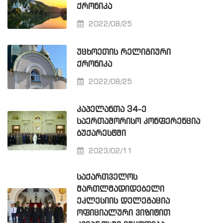
ᲥᲠᲝᲜᲘᲙᲐ
2022/08/25
ᲣᲪᲮᲝᲔᲗᲘᲡ ᲠᲔᲚᲘᲒᲘᲣᲠᲘ
ᲥᲠᲝᲜᲘᲙᲐ
2022/08/25
ᲙᲐᲞᲔᲚᲐᲜᲗᲐ 34-Ე
ᲡᲐᲔᲠᲗᲐᲨᲝᲠᲘᲡᲝ ᲙᲝᲜᲤᲔᲠᲔᲜᲪᲘᲐ
ᲑᲣᲥᲐᲠᲔᲡᲢᲨᲘ
2023/02/11
ᲡᲐᲥᲐᲠᲗᲕᲔᲚᲝᲡ
ᲛᲐᲠᲗᲚᲛᲐᲓᲘᲓᲔᲑᲔᲚᲘ
ᲔᲙᲚᲔᲡᲘᲘᲡ ᲓᲔᲚᲔᲒᲐᲪᲘᲐ
ᲝᲤᲘᲪᲘᲐᲚᲣᲠᲘ ᲕᲘᲖᲘᲢᲘᲗ