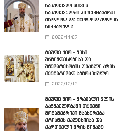
ᲡᲐᲡᲣᲤᲔᲕᲚᲘᲡᲗᲕᲘᲡ,
ᲡᲐᲡᲣᲤᲔᲕᲔᲚᲨᲘ ᲙᲘ ᲨᲔᲕᲧᲐᲕᲐᲠᲗ
ᲛᲮᲝᲚᲝᲓ ᲓᲐ ᲛᲮᲝᲚᲝᲓ ᲣᲤᲚᲘᲡ
ᲡᲘᲧᲕᲐᲠᲣᲚᲡ
2022/11/27
ᲛᲔᲣᲤᲔ ᲨᲘᲝ - ᲛᲘᲡᲘ
ᲣᲬᲛᲘᲜᲓᲔᲡᲝᲑᲘᲡᲐ ᲓᲐ
ᲣᲜᲔᲢᲐᲠᲔᲡᲝᲑᲘᲡ ᲦᲕᲐᲬᲚᲘ ᲐᲠᲘᲡ
ᲭᲔᲨᲛᲐᲠᲘᲢᲐᲓ ᲡᲐᲛᲝᲪᲘᲥᲣᲚᲝ
2022/12/13
ᲛᲔᲣᲤᲔ ᲨᲘᲝ - ᲛᲠᲐᲕᲐᲚᲘ ᲬᲚᲘᲡ
ᲒᲐᲜᲛᲐᲕᲚᲝᲑᲐᲨᲘ ᲗᲥᲕᲔᲜᲘ
ᲛᲝᲬᲐᲛᲔᲑᲠᲘᲕᲘ ᲛᲡᲐᲮᲣᲠᲔᲑᲐ
ᲥᲠᲘᲡᲢᲔᲡ ᲔᲙᲚᲔᲡᲘᲘᲡᲐ ᲓᲐ
ᲥᲐᲠᲗᲕᲔᲚᲘ ᲔᲠᲘᲡ ᲬᲘᲜᲐᲨᲔ