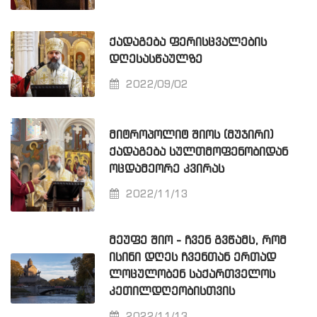
ᲥᲐᲓᲐᲒᲔᲑᲐ ᲤᲔᲠᲘᲡᲪᲕᲐᲚᲔᲑᲘᲡ
ᲓᲦᲔᲡᲐᲡᲬᲐᲣᲚᲖᲔ
2022/09/02
ᲛᲘᲢᲠᲝᲞᲝᲚᲘᲢ ᲨᲘᲝᲡ (ᲛᲣᲯᲘᲠᲘ)
ᲥᲐᲓᲐᲒᲔᲑᲐ ᲡᲣᲚᲗᲛᲝᲤᲔᲜᲝᲑᲘᲓᲐᲜ
ᲝᲪᲓᲐᲛᲔᲝᲠᲔ ᲙᲕᲘᲠᲐᲡ
2022/11/13
ᲛᲔᲣᲤᲔ ᲨᲘᲝ - ᲩᲕᲔᲜ ᲒᲕᲬᲐᲛᲡ, ᲠᲝᲛ
ᲘᲡᲘᲜᲘ ᲓᲦᲔᲡ ᲩᲕᲔᲜᲗᲐᲜ ᲔᲠᲗᲐᲓ
ᲚᲝᲪᲣᲚᲝᲑᲔᲜ ᲡᲐᲥᲐᲠᲗᲕᲔᲚᲝᲡ
ᲙᲔᲗᲘᲚᲓᲦᲔᲝᲑᲘᲡᲗᲕᲘᲡ