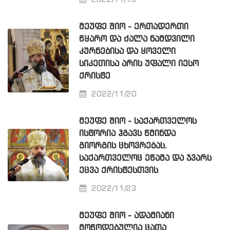
2022/11/13
ᲛᲔᲣᲤᲔ ᲨᲘᲝ - ᲔᲠᲗᲐᲓᲔᲠᲗᲘ
ᲬᲧᲐᲠᲝ ᲓᲐ ᲫᲐᲚᲐ ᲜᲐᲛᲓᲕᲘᲚᲘ
ᲙᲣᲠᲜᲔᲑᲘᲡᲐ ᲓᲐ ᲧᲝᲕᲔᲚᲘ
ᲡᲘᲙᲔᲗᲘᲡᲐ ᲐᲠᲘᲡ ᲣᲤᲐᲚᲘ ᲘᲔᲡᲝ
ᲥᲠᲘᲡᲢᲔ
2022/11/20
ᲛᲔᲣᲤᲔ ᲨᲘᲝ - ᲡᲐᲥᲐᲠᲗᲕᲔᲚᲝᲡ
ᲘᲡᲢᲝᲠᲘᲐ ᲰᲒᲐᲕᲡ ᲬᲛᲘᲜᲓᲐ
ᲒᲘᲝᲠᲒᲘᲡ ᲪᲮᲝᲕᲠᲔᲑᲐᲡ.
ᲡᲐᲥᲐᲠᲗᲕᲔᲚᲝᲪ ᲔᲬᲐᲛᲐ ᲓᲐ ᲯᲕᲐᲠᲡ
ᲔᲪᲕᲐ ᲥᲠᲘᲡᲢᲔᲡᲗᲕᲘᲡ
2022/11/23
ᲛᲔᲣᲤᲔ ᲨᲘᲝ - ᲐᲓᲐᲛᲘᲐᲜᲘ
ᲛᲝᲬᲝᲓᲔᲑᲣᲚᲘᲐ ᲪᲐᲗᲐ