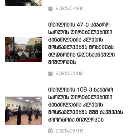
2025/04/28
ᲗᲑᲘᲚᲘᲡᲘᲡ 47-Ე ᲡᲐᲯᲐᲠᲝ
ᲡᲙᲝᲚᲘᲡ ᲦᲘᲠᲔᲑᲣᲚᲔᲑᲘᲗᲘ
ᲒᲐᲜᲐᲗᲚᲔᲑᲘᲡ ᲙᲚᲣᲑᲘᲡ
ᲛᲝᲡᲬᲐᲕᲚᲔᲔᲑᲛᲐ ᲛᲝᲮᲣᲪᲔᲑᲡ
ᲐᲦᲓᲒᲝᲛᲘᲡ ᲓᲦᲔᲡᲐᲡᲬᲐᲣᲚᲘ
ᲛᲘᲣᲚᲝᲪᲔᲡ
2025/05/02
ᲗᲑᲘᲚᲘᲡᲘᲡ 106-Ე ᲡᲐᲯᲐᲠᲝ
ᲡᲙᲝᲚᲘᲡ ᲦᲘᲠᲔᲑᲣᲚᲔᲑᲘᲗᲘ
ᲒᲐᲜᲐᲗᲚᲔᲑᲘᲡ ᲙᲚᲣᲑᲘᲡ
ᲛᲝᲡᲬᲐᲕᲚᲔᲔᲑᲛᲐ ᲨᲨᲛ ᲑᲐᲕᲨᲕᲔᲑᲡ
ᲒᲘᲝᲠᲒᲝᲑᲐ ᲛᲘᲣᲚᲝᲪᲔᲡ
2025/05/10