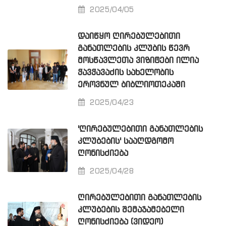
2025/04/05
ᲓᲐᲘᲬᲧᲝ ᲦᲘᲠᲔᲑᲣᲚᲔᲑᲘᲗᲘ
ᲒᲐᲜᲐᲗᲚᲔᲑᲘᲡ ᲙᲚᲣᲑᲘᲡ ᲬᲔᲕᲠ
ᲛᲝᲡᲬᲐᲕᲚᲔᲗᲐ ᲕᲘᲖᲘᲢᲔᲑᲘ ᲘᲚᲘᲐ
ᲭᲐᲕᲭᲐᲕᲐᲫᲘᲡ ᲡᲐᲮᲔᲚᲝᲑᲘᲡ
ᲔᲠᲝᲕᲜᲣᲚ ᲑᲘᲑᲚᲘᲝᲗᲔᲙᲐᲨᲘ
2025/04/23
'ᲦᲘᲠᲔᲑᲣᲚᲔᲑᲘᲗᲘ ᲒᲐᲜᲐᲗᲚᲔᲑᲘᲡ
ᲙᲚᲣᲑᲔᲑᲘᲡ' ᲡᲐᲐᲦᲓᲒᲝᲛᲝ
ᲦᲝᲜᲘᲡᲫᲘᲔᲑᲐ
2025/04/28
ᲦᲘᲠᲔᲑᲣᲚᲔᲑᲘᲗᲘ ᲒᲐᲜᲐᲗᲚᲔᲑᲘᲡ
ᲙᲚᲣᲑᲔᲑᲘᲡ ᲨᲔᲛᲐᲯᲐᲛᲔᲑᲔᲚᲘ
ᲦᲝᲜᲘᲡᲫᲘᲔᲑᲐ (ᲕᲘᲓᲔᲝ)