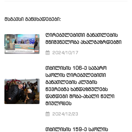
მსგავსი განცხადებები:
ᲦᲘᲠᲔᲑᲣᲚᲔᲑᲘᲗᲘ ᲒᲐᲜᲐᲗᲚᲔᲑᲘᲡ
ᲛᲜᲘᲨᲕᲜᲔᲚᲝᲑᲐ ᲐᲮᲐᲚᲒᲐᲖᲠᲓᲔᲑᲨᲘ
2024/10/17
ᲗᲑᲘᲚᲘᲡᲘᲡ 106-Ე ᲡᲐᲯᲐᲠᲝ
ᲡᲙᲝᲚᲘᲡ ᲦᲘᲠᲔᲑᲣᲚᲔᲑᲘᲗᲘ
ᲒᲐᲜᲐᲗᲚᲔᲑᲘᲡ ᲙᲚᲣᲑᲘᲡ
ᲬᲔᲕᲠᲔᲑᲛᲐ ᲮᲐᲜᲓᲐᲖᲛᲣᲚᲔᲑᲡ
ᲓᲐᲛᲓᲔᲒᲘ ᲨᲝᲑᲐ-ᲐᲮᲐᲚᲘ ᲬᲔᲚᲘ
ᲛᲘᲣᲚᲝᲪᲔᲡ
2024/12/23
ᲗᲑᲘᲚᲘᲡᲘᲡ 159-Ე ᲡᲙᲝᲚᲘᲡ