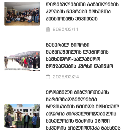
ᲦᲘᲠᲔᲑᲣᲚᲔᲑᲘᲗᲘ ᲒᲐᲜᲐᲗᲚᲔᲑᲘᲡ
ᲙᲚᲣᲑᲘᲡ ᲬᲔᲕᲠᲔᲑᲘ ᲛᲝᲮᲣᲪᲗᲐ
ᲞᲐᲜᲡᲘᲝᲜᲐᲢᲡ ᲔᲬᲕᲘᲕᲜᲔᲜ
2025/03/11
ᲒᲔᲜᲔᲠᲐᲚ ᲒᲘᲝᲠᲒᲘ
ᲛᲐᲖᲜᲘᲐᲨᲕᲘᲚᲘᲡ ᲚᲔᲒᲘᲝᲜᲘᲡ
ᲡᲐᲛᲮᲔᲓᲠᲝ-ᲡᲐᲚᲐᲨᲥᲠᲝ
ᲛᲝᲛᲖᲐᲓᲔᲑᲘᲡ ᲙᲣᲠᲡᲘ ᲓᲐᲘᲬᲧᲝ
2025/03/24
ᲔᲠᲝᲕᲜᲣᲚᲘ ᲑᲘᲑᲚᲘᲝᲗᲔᲙᲘᲡ
ᲬᲐᲠᲛᲝᲛᲐᲓᲒᲔᲜᲚᲔᲑᲛᲐ
ᲖᲦᲕᲘᲡᲣᲑᲜᲘᲡ ᲬᲛᲘᲜᲓᲐ ᲛᲝᲪᲘᲥᲣᲚ
ᲐᲜᲓᲠᲘᲐ ᲞᲘᲠᲕᲔᲚᲬᲝᲓᲔᲑᲣᲚᲘᲡ
ᲡᲐᲮᲔᲚᲝᲑᲘᲡ ᲢᲐᲫᲠᲘᲡ ᲔᲖᲝᲨᲘ
ᲡᲙᲕᲔᲠᲘᲡ ᲑᲘᲑᲚᲘᲝᲗᲔᲙᲐ ᲒᲐᲮᲡᲜᲔᲡ