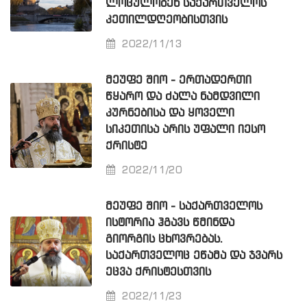
ᲚᲝᲪᲣᲚᲝᲑᲔᲜ ᲡᲐᲥᲐᲠᲗᲕᲔᲚᲝᲡ
ᲙᲔᲗᲘᲚᲓᲦᲔᲝᲑᲘᲡᲗᲕᲘᲡ
2022/11/13
ᲛᲔᲣᲤᲔ ᲨᲘᲝ - ᲔᲠᲗᲐᲓᲔᲠᲗᲘ
ᲬᲧᲐᲠᲝ ᲓᲐ ᲫᲐᲚᲐ ᲜᲐᲛᲓᲕᲘᲚᲘ
ᲙᲣᲠᲜᲔᲑᲘᲡᲐ ᲓᲐ ᲧᲝᲕᲔᲚᲘ
ᲡᲘᲙᲔᲗᲘᲡᲐ ᲐᲠᲘᲡ ᲣᲤᲐᲚᲘ ᲘᲔᲡᲝ
ᲥᲠᲘᲡᲢᲔ
2022/11/20
ᲛᲔᲣᲤᲔ ᲨᲘᲝ - ᲡᲐᲥᲐᲠᲗᲕᲔᲚᲝᲡ
ᲘᲡᲢᲝᲠᲘᲐ ᲰᲒᲐᲕᲡ ᲬᲛᲘᲜᲓᲐ
ᲒᲘᲝᲠᲒᲘᲡ ᲪᲮᲝᲕᲠᲔᲑᲐᲡ.
ᲡᲐᲥᲐᲠᲗᲕᲔᲚᲝᲪ ᲔᲬᲐᲛᲐ ᲓᲐ ᲯᲕᲐᲠᲡ
ᲔᲪᲕᲐ ᲥᲠᲘᲡᲢᲔᲡᲗᲕᲘᲡ
2022/11/23