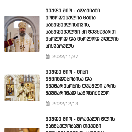
ᲛᲔᲣᲤᲔ ᲨᲘᲝ - ᲐᲓᲐᲛᲘᲐᲜᲘ
ᲛᲝᲬᲝᲓᲔᲑᲣᲚᲘᲐ ᲪᲐᲗᲐ
ᲡᲐᲡᲣᲤᲔᲕᲚᲘᲡᲗᲕᲘᲡ,
ᲡᲐᲡᲣᲤᲔᲕᲔᲚᲨᲘ ᲙᲘ ᲨᲔᲕᲧᲐᲕᲐᲠᲗ
ᲛᲮᲝᲚᲝᲓ ᲓᲐ ᲛᲮᲝᲚᲝᲓ ᲣᲤᲚᲘᲡ
ᲡᲘᲧᲕᲐᲠᲣᲚᲡ
2022/11/27
ᲛᲔᲣᲤᲔ ᲨᲘᲝ - ᲛᲘᲡᲘ
ᲣᲬᲛᲘᲜᲓᲔᲡᲝᲑᲘᲡᲐ ᲓᲐ
ᲣᲜᲔᲢᲐᲠᲔᲡᲝᲑᲘᲡ ᲦᲕᲐᲬᲚᲘ ᲐᲠᲘᲡ
ᲭᲔᲨᲛᲐᲠᲘᲢᲐᲓ ᲡᲐᲛᲝᲪᲘᲥᲣᲚᲝ
2022/12/13
ᲛᲔᲣᲤᲔ ᲨᲘᲝ - ᲛᲠᲐᲕᲐᲚᲘ ᲬᲚᲘᲡ
ᲒᲐᲜᲛᲐᲕᲚᲝᲑᲐᲨᲘ ᲗᲥᲕᲔᲜᲘ