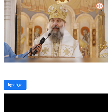
ლინკი
f