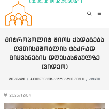
საეკლესიო კალენდარი
ᲛᲘᲢᲠᲝᲞᲝᲚᲘᲢ ᲨᲘᲝᲡ ᲥᲐᲓᲐᲒᲔᲑᲐ
ᲦᲕᲗᲘᲡᲛᲨᲝᲑᲚᲘᲡ ᲢᲐᲫᲠᲐᲓ
ᲛᲘᲧᲕᲐᲜᲔᲑᲘᲡ ᲓᲦᲔᲡᲐᲡᲬᲐᲣᲚᲖᲔ
(ᲕᲘᲓᲔᲝ)
მთავარი
კათოლიკოს-პატრიარქი შიო III
პოსტი
2025/12/04