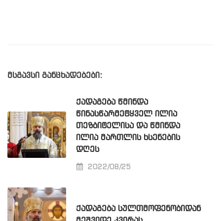
მსგავსი განცხადებები:
ᲥᲐᲓᲐᲒᲔᲑᲐ ᲬᲛᲘᲜᲓᲐ
ᲬᲘᲜᲐᲡᲬᲐᲠᲛᲔᲢᲧᲕᲔᲚ ᲘᲚᲘᲐ
ᲗᲔᲖᲑᲘᲢᲔᲚᲘᲡᲐ ᲓᲐ ᲬᲛᲘᲜᲓᲐ
ᲘᲚᲘᲐ ᲛᲐᲠᲗᲚᲘᲡ ᲮᲡᲔᲜᲔᲑᲘᲡ
ᲓᲦᲔᲡ
2022/08/25
ᲥᲐᲓᲐᲒᲔᲑᲐ ᲡᲣᲚᲗᲛᲝᲤᲔᲜᲝᲑᲘᲓᲐᲜ
ᲛᲔᲨᲕᲘᲓᲔ ᲙᲕᲘᲠᲐᲡ