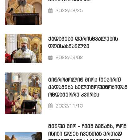
2022/08/25
ᲥᲐᲓᲐᲒᲔᲑᲐ ᲤᲔᲠᲘᲡᲪᲕᲐᲚᲔᲑᲘᲡ
ᲓᲦᲔᲡᲐᲡᲬᲐᲣᲚᲖᲔ
2022/09/02
ᲛᲘᲢᲠᲝᲞᲝᲚᲘᲢ ᲨᲘᲝᲡ (ᲛᲣᲯᲘᲠᲘ)
ᲥᲐᲓᲐᲒᲔᲑᲐ ᲡᲣᲚᲗᲛᲝᲤᲔᲜᲝᲑᲘᲓᲐᲜ
ᲝᲪᲓᲐᲛᲔᲝᲠᲔ ᲙᲕᲘᲠᲐᲡ
2022/11/13
ᲛᲔᲣᲤᲔ ᲨᲘᲝ - ᲩᲕᲔᲜ ᲒᲕᲬᲐᲛᲡ, ᲠᲝᲛ
ᲘᲡᲘᲜᲘ ᲓᲦᲔᲡ ᲩᲕᲔᲜᲗᲐᲜ ᲔᲠᲗᲐᲓ