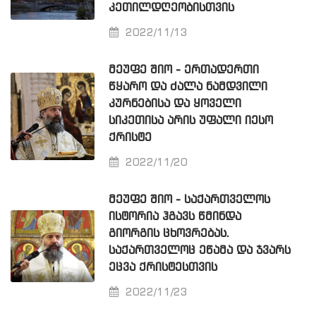
ᲙᲔᲗᲘᲚᲓᲦᲔᲝᲑᲘᲡᲗᲕᲘᲡ
2022/11/13
ᲛᲔᲣᲤᲔ ᲨᲘᲝ - ᲔᲠᲗᲐᲓᲔᲠᲗᲘ
ᲬᲧᲐᲠᲝ ᲓᲐ ᲫᲐᲚᲐ ᲜᲐᲛᲓᲕᲘᲚᲘ
ᲙᲣᲠᲜᲔᲑᲘᲡᲐ ᲓᲐ ᲧᲝᲕᲔᲚᲘ
ᲡᲘᲙᲔᲗᲘᲡᲐ ᲐᲠᲘᲡ ᲣᲤᲐᲚᲘ ᲘᲔᲡᲝ
ᲥᲠᲘᲡᲢᲔ
2022/11/20
ᲛᲔᲣᲤᲔ ᲨᲘᲝ - ᲡᲐᲥᲐᲠᲗᲕᲔᲚᲝᲡ
ᲘᲡᲢᲝᲠᲘᲐ ᲰᲒᲐᲕᲡ ᲬᲛᲘᲜᲓᲐ
ᲒᲘᲝᲠᲒᲘᲡ ᲪᲮᲝᲕᲠᲔᲑᲐᲡ.
ᲡᲐᲥᲐᲠᲗᲕᲔᲚᲝᲪ ᲔᲬᲐᲛᲐ ᲓᲐ ᲯᲕᲐᲠᲡ
ᲔᲪᲕᲐ ᲥᲠᲘᲡᲢᲔᲡᲗᲕᲘᲡ
2022/11/23