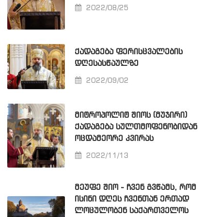
2022/08/25
ᲥᲐᲓᲐᲒᲔᲑᲐ ᲤᲔᲠᲘᲡᲪᲕᲐᲚᲔᲑᲘᲡ
ᲓᲦᲔᲡᲐᲡᲬᲐᲣᲚᲖᲔ
2022/09/02
ᲛᲘᲢᲠᲝᲞᲝᲚᲘᲢ ᲨᲘᲝᲡ (ᲛᲣᲯᲘᲠᲘ)
ᲥᲐᲓᲐᲒᲔᲑᲐ ᲡᲣᲚᲗᲛᲝᲤᲔᲜᲝᲑᲘᲓᲐᲜ
ᲝᲪᲓᲐᲛᲔᲝᲠᲔ ᲙᲕᲘᲠᲐᲡ
2022/11/13
ᲛᲔᲣᲤᲔ ᲨᲘᲝ - ᲩᲕᲔᲜ ᲒᲕᲬᲐᲛᲡ, ᲠᲝᲛ
ᲘᲡᲘᲜᲘ ᲓᲦᲔᲡ ᲩᲕᲔᲜᲗᲐᲜ ᲔᲠᲗᲐᲓ
ᲚᲝᲪᲣᲚᲝᲑᲔᲜ ᲡᲐᲥᲐᲠᲗᲕᲔᲚᲝᲡ