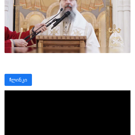
ლინკი
f