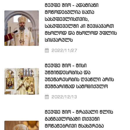
ᲛᲔᲣᲤᲔ ᲨᲘᲝ - ᲐᲓᲐᲛᲘᲐᲜᲘ
ᲛᲝᲬᲝᲓᲔᲑᲣᲚᲘᲐ ᲪᲐᲗᲐ
ᲡᲐᲡᲣᲤᲔᲕᲚᲘᲡᲗᲕᲘᲡ,
ᲡᲐᲡᲣᲤᲔᲕᲔᲚᲨᲘ ᲙᲘ ᲨᲔᲕᲧᲐᲕᲐᲠᲗ
ᲛᲮᲝᲚᲝᲓ ᲓᲐ ᲛᲮᲝᲚᲝᲓ ᲣᲤᲚᲘᲡ
ᲡᲘᲧᲕᲐᲠᲣᲚᲡ
2022/11/27
ᲛᲔᲣᲤᲔ ᲨᲘᲝ - ᲛᲘᲡᲘ
ᲣᲬᲛᲘᲜᲓᲔᲡᲝᲑᲘᲡᲐ ᲓᲐ
ᲣᲜᲔᲢᲐᲠᲔᲡᲝᲑᲘᲡ ᲦᲕᲐᲬᲚᲘ ᲐᲠᲘᲡ
ᲭᲔᲨᲛᲐᲠᲘᲢᲐᲓ ᲡᲐᲛᲝᲪᲘᲥᲣᲚᲝ
2022/12/13
ᲛᲔᲣᲤᲔ ᲨᲘᲝ - ᲛᲠᲐᲕᲐᲚᲘ ᲬᲚᲘᲡ
ᲒᲐᲜᲛᲐᲕᲚᲝᲑᲐᲨᲘ ᲗᲥᲕᲔᲜᲘ
ᲛᲝᲬᲐᲛᲔᲑᲠᲘᲕᲘ ᲛᲡᲐᲮᲣᲠᲔᲑᲐ