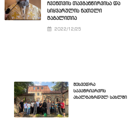
ᲩᲕᲔᲜᲗᲕᲘᲡ ᲗᲐᲕᲒᲐᲜᲬᲘᲠᲕᲘᲡᲐ ᲓᲐ
ᲡᲘᲧᲕᲐᲠᲣᲚᲘᲡ ᲜᲐᲗᲔᲚᲘ
ᲛᲐᲒᲐᲚᲘᲗᲘᲐ
2022/12/25
შეხვედრა
საპატრიარქოს
ახალგაზრდულ სახლში