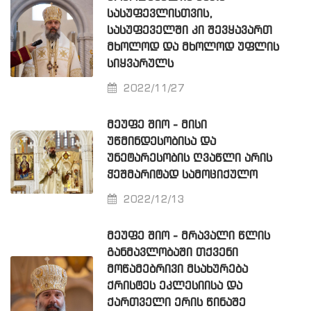
ᲡᲐᲡᲣᲤᲔᲕᲚᲘᲡᲗᲕᲘᲡ,
ᲡᲐᲡᲣᲤᲔᲕᲔᲚᲨᲘ ᲙᲘ ᲨᲔᲕᲧᲐᲕᲐᲠᲗ
ᲛᲮᲝᲚᲝᲓ ᲓᲐ ᲛᲮᲝᲚᲝᲓ ᲣᲤᲚᲘᲡ
ᲡᲘᲧᲕᲐᲠᲣᲚᲡ
2022/11/27
ᲛᲔᲣᲤᲔ ᲨᲘᲝ - ᲛᲘᲡᲘ
ᲣᲬᲛᲘᲜᲓᲔᲡᲝᲑᲘᲡᲐ ᲓᲐ
ᲣᲜᲔᲢᲐᲠᲔᲡᲝᲑᲘᲡ ᲦᲕᲐᲬᲚᲘ ᲐᲠᲘᲡ
ᲭᲔᲨᲛᲐᲠᲘᲢᲐᲓ ᲡᲐᲛᲝᲪᲘᲥᲣᲚᲝ
2022/12/13
ᲛᲔᲣᲤᲔ ᲨᲘᲝ - ᲛᲠᲐᲕᲐᲚᲘ ᲬᲚᲘᲡ
ᲒᲐᲜᲛᲐᲕᲚᲝᲑᲐᲨᲘ ᲗᲥᲕᲔᲜᲘ
ᲛᲝᲬᲐᲛᲔᲑᲠᲘᲕᲘ ᲛᲡᲐᲮᲣᲠᲔᲑᲐ
ᲥᲠᲘᲡᲢᲔᲡ ᲔᲙᲚᲔᲡᲘᲘᲡᲐ ᲓᲐ
ᲥᲐᲠᲗᲕᲔᲚᲘ ᲔᲠᲘᲡ ᲬᲘᲜᲐᲨᲔ