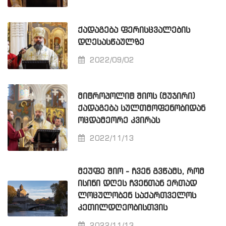
ᲥᲐᲓᲐᲒᲔᲑᲐ ᲤᲔᲠᲘᲡᲪᲕᲐᲚᲔᲑᲘᲡ
ᲓᲦᲔᲡᲐᲡᲬᲐᲣᲚᲖᲔ
2022/09/02
ᲛᲘᲢᲠᲝᲞᲝᲚᲘᲢ ᲨᲘᲝᲡ (ᲛᲣᲯᲘᲠᲘ)
ᲥᲐᲓᲐᲒᲔᲑᲐ ᲡᲣᲚᲗᲛᲝᲤᲔᲜᲝᲑᲘᲓᲐᲜ
ᲝᲪᲓᲐᲛᲔᲝᲠᲔ ᲙᲕᲘᲠᲐᲡ
2022/11/13
ᲛᲔᲣᲤᲔ ᲨᲘᲝ - ᲩᲕᲔᲜ ᲒᲕᲬᲐᲛᲡ, ᲠᲝᲛ
ᲘᲡᲘᲜᲘ ᲓᲦᲔᲡ ᲩᲕᲔᲜᲗᲐᲜ ᲔᲠᲗᲐᲓ
ᲚᲝᲪᲣᲚᲝᲑᲔᲜ ᲡᲐᲥᲐᲠᲗᲕᲔᲚᲝᲡ
ᲙᲔᲗᲘᲚᲓᲦᲔᲝᲑᲘᲡᲗᲕᲘᲡ