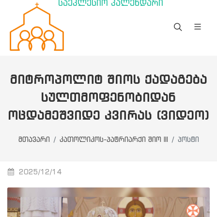
საეკლესიო კალენდარი
ᲛᲘᲢᲠᲝᲞᲝᲚᲘᲢ ᲨᲘᲝᲡ ᲥᲐᲓᲐᲒᲔᲑᲐ
ᲡᲣᲚᲗᲛᲝᲤᲔᲜᲝᲑᲘᲓᲐᲜ
ᲝᲪᲓᲐᲛᲔᲨᲕᲘᲓᲔ ᲙᲕᲘᲠᲐᲡ (ᲕᲘᲓᲔᲝ)
მთავარი
კათოლიკოს-პატრიარქი შიო III
პოსტი
2025/12/14