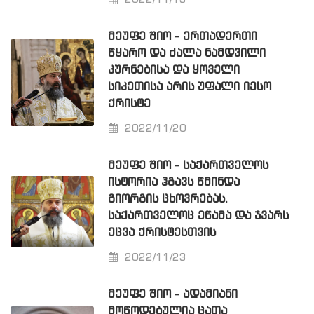
2022/11/13
ᲛᲔᲣᲤᲔ ᲨᲘᲝ - ᲔᲠᲗᲐᲓᲔᲠᲗᲘ
ᲬᲧᲐᲠᲝ ᲓᲐ ᲫᲐᲚᲐ ᲜᲐᲛᲓᲕᲘᲚᲘ
ᲙᲣᲠᲜᲔᲑᲘᲡᲐ ᲓᲐ ᲧᲝᲕᲔᲚᲘ
ᲡᲘᲙᲔᲗᲘᲡᲐ ᲐᲠᲘᲡ ᲣᲤᲐᲚᲘ ᲘᲔᲡᲝ
ᲥᲠᲘᲡᲢᲔ
2022/11/20
ᲛᲔᲣᲤᲔ ᲨᲘᲝ - ᲡᲐᲥᲐᲠᲗᲕᲔᲚᲝᲡ
ᲘᲡᲢᲝᲠᲘᲐ ᲰᲒᲐᲕᲡ ᲬᲛᲘᲜᲓᲐ
ᲒᲘᲝᲠᲒᲘᲡ ᲪᲮᲝᲕᲠᲔᲑᲐᲡ.
ᲡᲐᲥᲐᲠᲗᲕᲔᲚᲝᲪ ᲔᲬᲐᲛᲐ ᲓᲐ ᲯᲕᲐᲠᲡ
ᲔᲪᲕᲐ ᲥᲠᲘᲡᲢᲔᲡᲗᲕᲘᲡ
2022/11/23
ᲛᲔᲣᲤᲔ ᲨᲘᲝ - ᲐᲓᲐᲛᲘᲐᲜᲘ
ᲛᲝᲬᲝᲓᲔᲑᲣᲚᲘᲐ ᲪᲐᲗᲐ