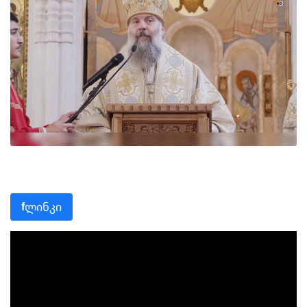
ლინკი
f