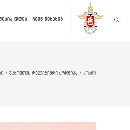
ᲚᲔᲡᲘᲐ ᲓᲦᲔᲡ
ᲩᲕᲔᲜ ᲨᲔᲡᲐᲮᲔᲑ
რი
უცხოეთის რელიგიური ქრონიკა
პოსტი