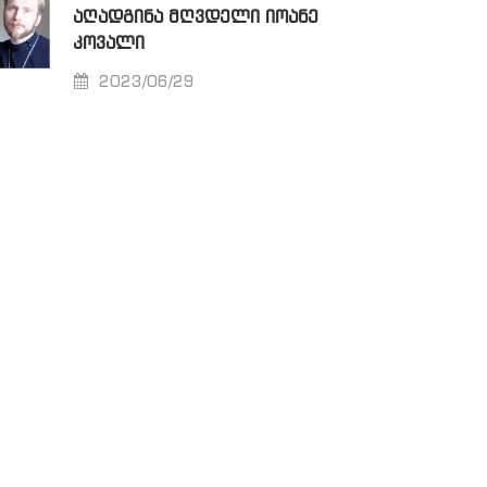
ᲐᲦᲐᲓᲒᲘᲜᲐ ᲛᲦᲕᲓᲔᲚᲘ ᲘᲝᲐᲜᲔ
ᲙᲝᲕᲐᲚᲘ
2023/06/29