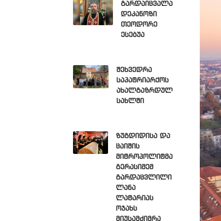
გარდაიცვალა
დეკანოზი
თეოდორე
ესებუა
შეხვედრა
საპატრიარქოს
ახალგაზრდულ
სახლში
ზუგდიდისა და
ცაიშის
მიტროპოლიტმა
გერასიმემ
გარდაცვლილი
ლანა
ლატარიას
ოჯახს
მიუსამძიმრა