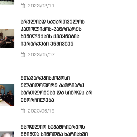
2023/02/11
ᲡᲠᲣᲚᲘᲐᲓ ᲡᲐᲥᲐᲠᲗᲕᲔᲚᲝᲡ
ᲙᲐᲗᲝᲚᲘᲙᲝᲡ-ᲞᲐᲢᲠᲘᲐᲠᲥᲡ
ᲑᲔᲜᲘᲚᲣᲥᲡᲘᲡ ᲥᲕᲔᲧᲜᲔᲑᲘᲡ
ᲘᲔᲠᲐᲠᲥᲔᲑᲘ ᲔᲬᲕᲘᲕᲜᲔᲜ
2023/05/07
ᲛᲗᲐᲕᲐᲠᲔᲞᲘᲡᲙᲝᲞᲝᲡᲘ
ᲔᲚᲞᲘᲓᲝᲤᲝᲠᲔ ᲞᲐᲢᲠᲘᲐᲠᲥ
ᲑᲐᲠᲗᲚᲝᲛᲔᲡᲐ ᲓᲐ ᲡᲘᲜᲝᲓᲡ ᲐᲠ
ᲔᲛᲝᲠᲩᲘᲚᲔᲑᲐ
2023/06/19
ᲛᲡᲝᲤᲚᲘᲝ ᲡᲐᲞᲐᲢᲠᲘᲐᲠᲥᲝᲡ
ᲬᲛᲘᲜᲓᲐ ᲡᲘᲜᲝᲓᲛᲐ ᲮᲐᲠᲘᲡᲮᲨᲘ