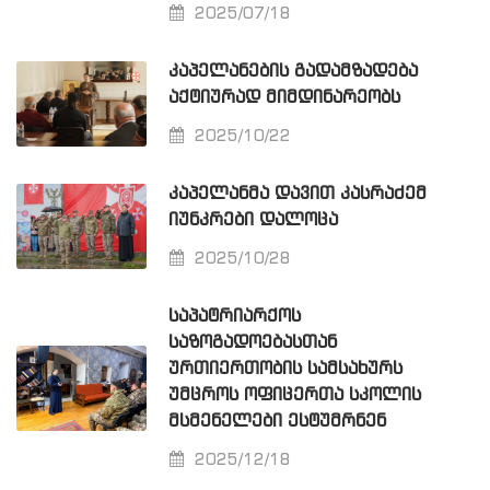
2025/07/18
ᲙᲐᲞᲔᲚᲐᲜᲔᲑᲘᲡ ᲒᲐᲓᲐᲛᲖᲐᲓᲔᲑᲐ
ᲐᲥᲢᲘᲣᲠᲐᲓ ᲛᲘᲛᲓᲘᲜᲐᲠᲔᲝᲑᲡ
2025/10/22
ᲙᲐᲞᲔᲚᲐᲜᲛᲐ ᲓᲐᲕᲘᲗ ᲙᲐᲡᲠᲐᲫᲔᲛ
ᲘᲣᲜᲙᲠᲔᲑᲘ ᲓᲐᲚᲝᲪᲐ
2025/10/28
ᲡᲐᲞᲐᲢᲠᲘᲐᲠᲥᲝᲡ
ᲡᲐᲖᲝᲒᲐᲓᲝᲔᲑᲐᲡᲗᲐᲜ
ᲣᲠᲗᲘᲔᲠᲗᲝᲑᲘᲡ ᲡᲐᲛᲡᲐᲮᲣᲠᲡ
ᲣᲛᲪᲠᲝᲡ ᲝᲤᲘᲪᲔᲠᲗᲐ ᲡᲙᲝᲚᲘᲡ
ᲛᲡᲛᲔᲜᲔᲚᲔᲑᲘ ᲔᲡᲢᲣᲛᲠᲜᲔᲜ
2025/12/18