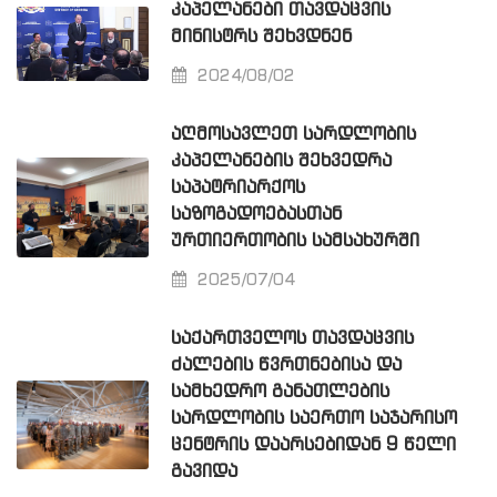
ᲙᲐᲞᲔᲚᲐᲜᲔᲑᲘ ᲗᲐᲕᲓᲐᲪᲕᲘᲡ
ᲛᲘᲜᲘᲡᲢᲠᲡ ᲨᲔᲮᲕᲓᲜᲔᲜ
2024/08/02
ᲐᲦᲛᲝᲡᲐᲕᲚᲔᲗ ᲡᲐᲠᲓᲚᲝᲑᲘᲡ
ᲙᲐᲞᲔᲚᲐᲜᲔᲑᲘᲡ ᲨᲔᲮᲕᲔᲓᲠᲐ
ᲡᲐᲞᲐᲢᲠᲘᲐᲠᲥᲝᲡ
ᲡᲐᲖᲝᲒᲐᲓᲝᲔᲑᲐᲡᲗᲐᲜ
ᲣᲠᲗᲘᲔᲠᲗᲝᲑᲘᲡ ᲡᲐᲛᲡᲐᲮᲣᲠᲨᲘ
2025/07/04
ᲡᲐᲥᲐᲠᲗᲕᲔᲚᲝᲡ ᲗᲐᲕᲓᲐᲪᲕᲘᲡ
ᲫᲐᲚᲔᲑᲘᲡ ᲬᲕᲠᲗᲜᲔᲑᲘᲡᲐ ᲓᲐ
ᲡᲐᲛᲮᲔᲓᲠᲝ ᲒᲐᲜᲐᲗᲚᲔᲑᲘᲡ
ᲡᲐᲠᲓᲚᲝᲑᲘᲡ ᲡᲐᲔᲠᲗᲝ ᲡᲐᲯᲐᲠᲘᲡᲝ
ᲪᲔᲜᲢᲠᲘᲡ ᲓᲐᲐᲠᲡᲔᲑᲘᲓᲐᲜ 9 ᲬᲔᲚᲘ
ᲒᲐᲕᲘᲓᲐ