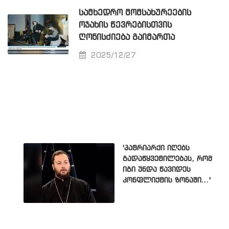
ᲡᲐᲛᲮᲔᲓᲠᲝ ᲛᲝᲛᲡᲐᲮᲣᲠᲔᲔᲑᲘᲡ
ᲝᲯᲐᲮᲘᲡ ᲬᲔᲕᲠᲔᲑᲘᲡᲗᲕᲘᲡ
ᲦᲝᲜᲘᲡᲫᲘᲔᲑᲐ ᲒᲐᲘᲛᲐᲠᲗᲐ
2025/12/27
'პატრიარქი იღებს
გადაწყვეტილებას, რომ
იგი უნდა წავიდეს
კონფლიქტის ზონაში...'