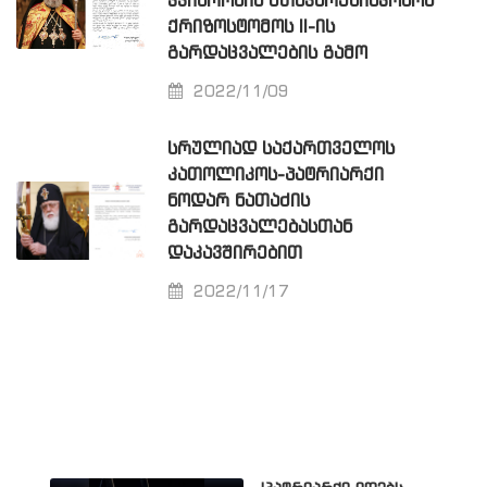
ᲙᲕᲘᲞᲠᲝᲡᲘᲡ ᲛᲗᲐᲕᲐᲠᲔᲞᲘᲡᲙᲝᲞᲝᲡ
ᲥᲠᲘᲖᲝᲡᲢᲝᲛᲝᲡ II-ᲘᲡ
ᲒᲐᲠᲓᲐᲪᲕᲐᲚᲔᲑᲘᲡ ᲒᲐᲛᲝ
2022/11/09
ᲡᲠᲣᲚᲘᲐᲓ ᲡᲐᲥᲐᲠᲗᲕᲔᲚᲝᲡ
ᲙᲐᲗᲝᲚᲘᲙᲝᲡ-ᲞᲐᲢᲠᲘᲐᲠᲥᲘ
ᲜᲝᲓᲐᲠ ᲜᲐᲗᲐᲫᲘᲡ
ᲒᲐᲠᲓᲐᲪᲕᲐᲚᲔᲑᲐᲡᲗᲐᲜ
ᲓᲐᲙᲐᲕᲨᲘᲠᲔᲑᲘᲗ
2022/11/17