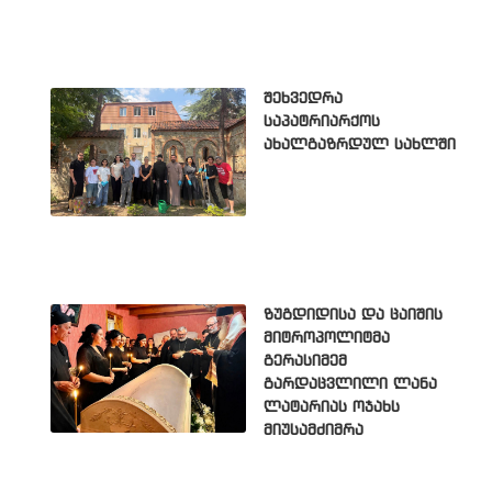
შეხვედრა
საპატრიარქოს
ახალგაზრდულ სახლში
ზუგდიდისა და ცაიშის
მიტროპოლიტმა
გერასიმემ
გარდაცვლილი ლანა
ლატარიას ოჯახს
მიუსამძიმრა