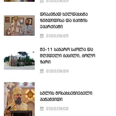
2022/08/25
ᲓᲘᲐᲙᲕᲜᲐᲓ ᲮᲔᲚᲓᲐᲡᲮᲛᲐ
ᲖᲣᲒᲓᲘᲓᲘᲡᲐ ᲓᲐ ᲪᲐᲘᲨᲘᲡ
ᲔᲞᲐᲠᲥᲘᲐᲨᲘ
2022/08/25
ᲛᲔ-11 ᲡᲐᲯᲐᲠᲝ ᲡᲙᲝᲚᲐ ᲓᲐ
ᲛᲦᲕᲓᲔᲚᲘ ᲑᲐᲡᲘᲚᲘ, ᲑᲝᲚᲝ
ᲖᲐᲠᲘ
2022/08/28
ᲡᲣᲚᲘᲡ ᲛᲝᲡᲐᲮᲡᲔᲜᲘᲔᲑᲔᲚᲘ
ᲞᲐᲜᲐᲨᲕᲘᲓᲘ
2022/09/02