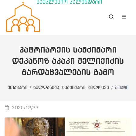
საეკლესიო კალენდარი
ᲞᲐᲢᲠᲘᲐᲠᲥᲘᲡ ᲡᲐᲛᲫᲘᲛᲐᲠᲘ
ᲓᲔᲙᲐᲜᲝᲖ ᲐᲙᲐᲙᲘ ᲛᲔᲚᲘᲥᲘᲫᲘᲡ
ᲒᲐᲠᲓᲐᲪᲕᲐᲚᲔᲑᲘᲡ ᲒᲐᲛᲝ
მთავარი
ხელდასხმა, სამძიმარი, მილოცვა
პოსტი
2025/12/23