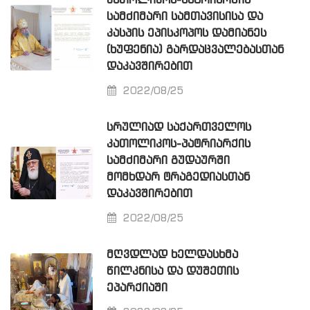
ᲙᲐᲗᲝᲚᲘᲙᲝᲡ-ᲞᲐᲢᲠᲘᲐᲠᲥᲘᲡ
ᲡᲐᲛᲫᲘᲛᲐᲠᲘ ᲡᲐᲛᲗᲐᲕᲘᲡᲘᲡᲐ ᲓᲐ
ᲙᲐᲡᲞᲘᲡ ᲔᲞᲘᲡᲙᲝᲞᲝᲡ ᲓᲐᲛᲘᲐᲜᲔᲡ
(ᲮᲣᲤᲔᲜᲘᲐ) ᲒᲐᲠᲓᲐᲪᲕᲐᲚᲔᲑᲐᲡᲗᲐᲜ
ᲓᲐᲙᲐᲕᲨᲘᲠᲔᲑᲘᲗ
2022/08/25
ᲡᲠᲣᲚᲘᲐᲓ ᲡᲐᲥᲐᲠᲗᲕᲔᲚᲝᲡ
ᲙᲐᲗᲝᲚᲘᲙᲝᲡ-ᲞᲐᲢᲠᲘᲐᲠᲥᲘᲡ
ᲡᲐᲛᲫᲘᲛᲐᲠᲘ ᲒᲣᲓᲐᲣᲠᲨᲘ
ᲛᲝᲛᲮᲓᲐᲠ ᲢᲠᲐᲒᲔᲓᲘᲐᲡᲗᲐᲜ
ᲓᲐᲙᲐᲕᲨᲘᲠᲔᲑᲘᲗ
2022/08/25
ᲛᲦᲕᲓᲚᲐᲓ ᲮᲔᲚᲓᲐᲡᲮᲛᲐ
ᲬᲘᲚᲙᲜᲘᲡᲐ ᲓᲐ ᲓᲣᲨᲔᲗᲘᲡ
ᲔᲞᲐᲠᲥᲘᲐᲨᲘ