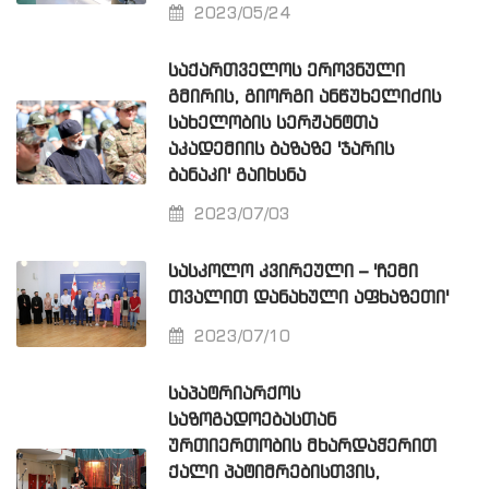
2023/05/24
ᲡᲐᲥᲐᲠᲗᲕᲔᲚᲝᲡ ᲔᲠᲝᲕᲜᲣᲚᲘ
ᲒᲛᲘᲠᲘᲡ, ᲒᲘᲝᲠᲒᲘ ᲐᲜᲬᲣᲮᲔᲚᲘᲫᲘᲡ
ᲡᲐᲮᲔᲚᲝᲑᲘᲡ ᲡᲔᲠᲟᲐᲜᲢᲗᲐ
ᲐᲙᲐᲓᲔᲛᲘᲘᲡ ᲑᲐᲖᲐᲖᲔ 'ᲯᲐᲠᲘᲡ
ᲑᲐᲜᲐᲙᲘ' ᲒᲐᲘᲮᲡᲜᲐ
2023/07/03
ᲡᲐᲡᲙᲝᲚᲝ ᲙᲕᲘᲠᲔᲣᲚᲘ – 'ᲩᲔᲛᲘ
ᲗᲕᲐᲚᲘᲗ ᲓᲐᲜᲐᲮᲣᲚᲘ ᲐᲤᲮᲐᲖᲔᲗᲘ'
2023/07/10
ᲡᲐᲞᲐᲢᲠᲘᲐᲠᲥᲝᲡ
ᲡᲐᲖᲝᲒᲐᲓᲝᲔᲑᲐᲡᲗᲐᲜ
ᲣᲠᲗᲘᲔᲠᲗᲝᲑᲘᲡ ᲛᲮᲐᲠᲓᲐᲭᲔᲠᲘᲗ
ᲥᲐᲚᲘ ᲞᲐᲢᲘᲛᲠᲔᲑᲘᲡᲗᲕᲘᲡ,