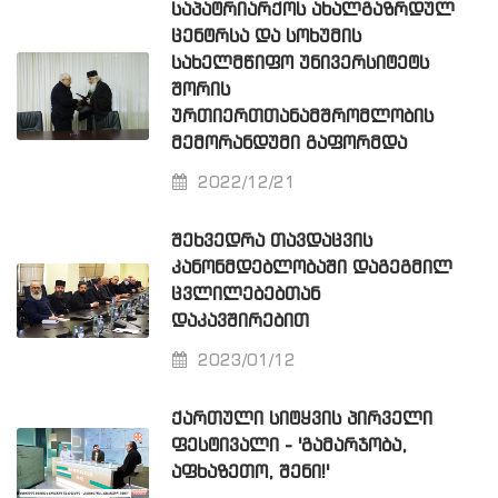
ᲡᲐᲞᲐᲢᲠᲘᲐᲠᲥᲝᲡ ᲐᲮᲐᲚᲒᲐᲖᲠᲓᲣᲚ
ᲪᲔᲜᲢᲠᲡᲐ ᲓᲐ ᲡᲝᲮᲣᲛᲘᲡ
ᲡᲐᲮᲔᲚᲛᲬᲘᲤᲝ ᲣᲜᲘᲕᲔᲠᲡᲘᲢᲔᲢᲡ
ᲨᲝᲠᲘᲡ
ᲣᲠᲗᲘᲔᲠᲗᲗᲐᲜᲐᲛᲨᲠᲝᲛᲚᲝᲑᲘᲡ
ᲛᲔᲛᲝᲠᲐᲜᲓᲣᲛᲘ ᲒᲐᲤᲝᲠᲛᲓᲐ
2022/12/21
ᲨᲔᲮᲕᲔᲓᲠᲐ ᲗᲐᲕᲓᲐᲪᲕᲘᲡ
ᲙᲐᲜᲝᲜᲛᲓᲔᲑᲚᲝᲑᲐᲨᲘ ᲓᲐᲒᲔᲒᲛᲘᲚ
ᲪᲕᲚᲘᲚᲔᲑᲔᲑᲗᲐᲜ
ᲓᲐᲙᲐᲕᲨᲘᲠᲔᲑᲘᲗ
2023/01/12
ᲥᲐᲠᲗᲣᲚᲘ ᲡᲘᲢᲧᲕᲘᲡ ᲞᲘᲠᲕᲔᲚᲘ
ᲤᲔᲡᲢᲘᲕᲐᲚᲘ - 'ᲒᲐᲛᲐᲠᲯᲝᲑᲐ,
ᲐᲤᲮᲐᲖᲔᲗᲝ, ᲨᲔᲜᲘ!'