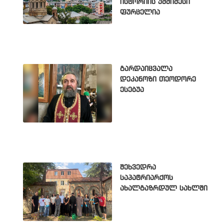
ისტორიის უმძიმესი
ფურცელია
გარდაიცვალა
დეკანოზი თეოდორე
ესებუა
შეხვედრა
საპატრიარქოს
ახალგაზრდულ სახლში