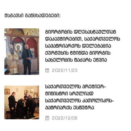
მსგავსი განცხადებები:
ᲒᲘᲝᲠᲒᲝᲑᲘᲡ ᲓᲦᲔᲡᲐᲡᲬᲐᲣᲚᲗᲐᲜ
ᲓᲐᲙᲐᲕᲨᲘᲠᲔᲑᲘᲗ, ᲡᲐᲥᲐᲠᲗᲕᲔᲚᲝᲡ
ᲡᲐᲞᲐᲢᲠᲘᲐᲠᲥᲝᲡ ᲓᲔᲚᲔᲒᲐᲪᲘᲐ
ᲥᲣᲠᲛᲣᲮᲘᲡ ᲬᲛᲘᲜᲓᲐ ᲒᲘᲝᲠᲒᲘᲡ
ᲡᲐᲮᲔᲚᲝᲑᲘᲡ ᲢᲐᲫᲐᲠᲡ ᲔᲬᲕᲘᲐ
2022/11/23
ᲡᲐᲥᲐᲠᲗᲕᲔᲚᲝᲡ ᲞᲠᲔᲛᲘᲔᲠ-
ᲛᲘᲜᲘᲡᲢᲠᲘ ᲡᲠᲣᲚᲘᲐᲓ
ᲡᲐᲥᲐᲠᲗᲕᲔᲚᲝᲡ ᲙᲐᲗᲝᲚᲘᲙᲝᲡ-
ᲞᲐᲢᲠᲘᲐᲠᲥᲡ ᲔᲡᲢᲣᲛᲠᲐ
2022/12/06