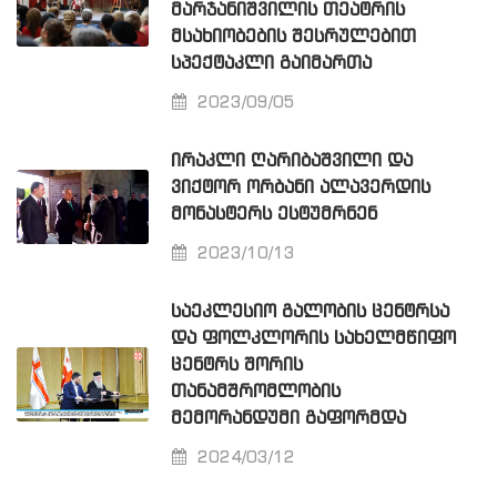
ᲛᲐᲠᲯᲐᲜᲘᲨᲕᲘᲚᲘᲡ ᲗᲔᲐᲢᲠᲘᲡ
ᲛᲡᲐᲮᲘᲝᲑᲔᲑᲘᲡ ᲨᲔᲡᲠᲣᲚᲔᲑᲘᲗ
ᲡᲞᲔᲥᲢᲐᲙᲚᲘ ᲒᲐᲘᲛᲐᲠᲗᲐ
2023/09/05
ᲘᲠᲐᲙᲚᲘ ᲦᲐᲠᲘᲑᲐᲨᲕᲘᲚᲘ ᲓᲐ
ᲕᲘᲥᲢᲝᲠ ᲝᲠᲑᲐᲜᲘ ᲐᲚᲐᲕᲔᲠᲓᲘᲡ
ᲛᲝᲜᲐᲡᲢᲔᲠᲡ ᲔᲡᲢᲣᲛᲠᲜᲔᲜ
2023/10/13
ᲡᲐᲔᲙᲚᲔᲡᲘᲝ ᲒᲐᲚᲝᲑᲘᲡ ᲪᲔᲜᲢᲠᲡᲐ
ᲓᲐ ᲤᲝᲚᲙᲚᲝᲠᲘᲡ ᲡᲐᲮᲔᲚᲛᲬᲘᲤᲝ
ᲪᲔᲜᲢᲠᲡ ᲨᲝᲠᲘᲡ
ᲗᲐᲜᲐᲛᲨᲠᲝᲛᲚᲝᲑᲘᲡ
ᲛᲔᲛᲝᲠᲐᲜᲓᲣᲛᲘ ᲒᲐᲤᲝᲠᲛᲓᲐ
2024/03/12