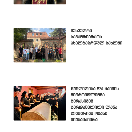
შეხვედრა
საპატრიარქოს
ახალგაზრდულ სახლში
ზუგდიდისა და ცაიშის
მიტროპოლიტმა
გერასიმემ
გარდაცვლილი ლანა
ლატარიას ოჯახს
მიუსამძიმრა