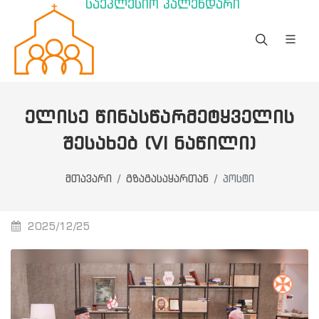
საეკლესიო კალენდარი
ᲔᲚᲘᲡᲔ ᲬᲘᲜᲐᲡᲬᲐᲠᲛᲔᲢᲧᲕᲔᲚᲘᲡ
ᲨᲔᲡᲐᲮᲔᲑ (VI ᲜᲐᲬᲘᲚᲘ)
მთავარი
გზაგასაყართან
პოსტი
2025/12/25