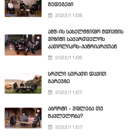
ᲨᲔᲓᲔᲒᲔᲑᲘ
2022/11/06
ᲐᲨᲨ-ᲘᲡ ᲡᲐᲮᲔᲚᲛᲬᲘᲤᲝ ᲛᲓᲘᲕᲜᲘᲡ
ᲕᲘᲖᲘᲢᲘ ᲡᲐᲥᲐᲠᲗᲕᲔᲚᲝᲡ
ᲙᲐᲗᲝᲚᲘᲙᲝᲡ-ᲞᲐᲢᲠᲘᲐᲠᲥᲗᲐᲜ
2022/11/06
ᲡᲠᲣᲚᲘ ᲡᲣᲠᲐᲗᲘ ᲓᲐᲕᲘᲗ
ᲒᲐᲠᲔᲯᲖᲔ
2022/11/07
ᲐᲑᲝᲠᲢᲘ - ᲣᲤᲚᲔᲑᲐ ᲗᲣ
ᲛᲙᲕᲚᲔᲚᲝᲑᲐ?
2022/11/07