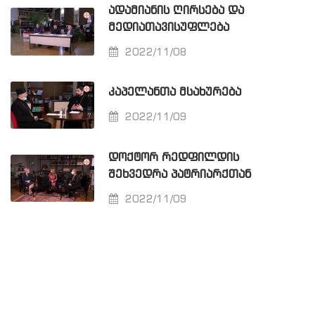
ᲐᲓᲐᲛᲘᲐᲜᲘᲡ ᲦᲘᲠᲡᲔᲑᲐ ᲓᲐ
ᲛᲔᲓᲘᲐᲗᲐᲕᲘᲡᲣᲤᲚᲔᲑᲐ
2022/11/08
ᲙᲐᲞᲔᲚᲐᲜᲗᲐ ᲛᲡᲐᲮᲣᲠᲔᲑᲐ
2022/11/09
ᲓᲝᲥᲢᲝᲠ ᲠᲔᲓᲤᲘᲚᲓᲘᲡ
ᲨᲔᲮᲕᲔᲓᲠᲐ ᲞᲐᲢᲠᲘᲐᲠᲥᲗᲐᲜ
2022/11/09