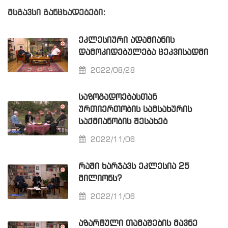
მსგავსი განცხადებები:
ᲔᲙᲚᲔᲡᲘᲣᲠᲘ ᲐᲓᲐᲛᲘᲐᲜᲘᲡ
ᲓᲐᲛᲝᲙᲘᲓᲔᲑᲣᲚᲔᲑᲐ ᲪᲔᲙᲕᲘᲡᲐᲓᲛᲘ
2022/08/28
ᲡᲐᲖᲝᲒᲐᲓᲝᲔᲑᲐᲡᲗᲐᲜ
ᲣᲠᲗᲘᲔᲠᲗᲝᲑᲘᲡ ᲡᲐᲛᲡᲐᲮᲣᲠᲘᲡ
ᲡᲐᲥᲛᲘᲐᲜᲝᲑᲘᲡ ᲨᲔᲡᲐᲮᲔᲑ
2022/11/06
ᲠᲐᲨᲘ ᲮᲐᲠᲯᲐᲕᲡ ᲔᲙᲚᲔᲡᲘᲐ 25
ᲛᲘᲚᲘᲝᲜᲡ?
2022/11/06
ᲐᲖᲐᲠᲢᲣᲚᲘ ᲗᲐᲛᲐᲨᲔᲑᲘᲡ ᲛᲐᲕᲜᲔ