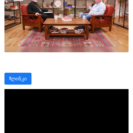
ლინკი
f