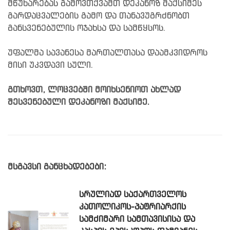
მწუხარებას გამოვთქვამთ დეკანოზ მაქსიმეს
გარდაცვალების გამო და თანავუგრძნობთ
განსვენებულის ოჯახსა და სამწყსოს.
უფალმა სავანესა მართალთასა დაამკვიდროს
მისი უკვდავი სული.
გთხოვთ, ლოცვებში მოიხსენიოთ ახლად
შესვენებული დეკანოზი მაქსიმე.
მსგავსი განცხადებები:
ᲡᲠᲣᲚᲘᲐᲓ ᲡᲐᲥᲐᲠᲗᲕᲔᲚᲝᲡ
ᲙᲐᲗᲝᲚᲘᲙᲝᲡ-ᲞᲐᲢᲠᲘᲐᲠᲥᲘᲡ
ᲡᲐᲛᲫᲘᲛᲐᲠᲘ ᲡᲐᲛᲗᲐᲕᲘᲡᲘᲡᲐ ᲓᲐ