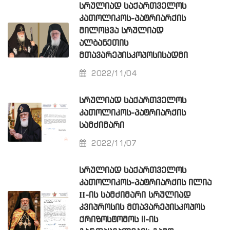
ᲡᲠᲣᲚᲘᲐᲓ ᲡᲐᲥᲐᲠᲗᲕᲔᲚᲝᲡ
ᲙᲐᲗᲝᲚᲘᲙᲝᲡ-ᲞᲐᲢᲠᲘᲐᲠᲥᲘᲡ
ᲛᲘᲚᲝᲪᲕᲐ ᲡᲠᲣᲚᲘᲐᲓ
ᲐᲚᲑᲐᲜᲔᲗᲘᲡ
ᲛᲗᲐᲕᲐᲠᲔᲞᲘᲡᲙᲝᲞᲝᲡᲘᲡᲐᲓᲛᲘ
2022/11/04
ᲡᲠᲣᲚᲘᲐᲓ ᲡᲐᲥᲐᲠᲗᲕᲔᲚᲝᲡ
ᲙᲐᲗᲝᲚᲘᲙᲝᲡ-ᲞᲐᲢᲠᲘᲐᲠᲥᲘᲡ
ᲡᲐᲛᲫᲘᲛᲐᲠᲘ
2022/11/07
ᲡᲠᲣᲚᲘᲐᲓ ᲡᲐᲥᲐᲠᲗᲕᲔᲚᲝᲡ
ᲙᲐᲗᲝᲚᲘᲙᲝᲡ-ᲞᲐᲢᲠᲘᲐᲠᲥᲘᲡ ᲘᲚᲘᲐ
ΙΙ-ᲘᲡ ᲡᲐᲛᲫᲘᲛᲐᲠᲘ ᲡᲠᲣᲚᲘᲐᲓ
ᲙᲕᲘᲞᲠᲝᲡᲘᲡ ᲛᲗᲐᲕᲐᲠᲔᲞᲘᲡᲙᲝᲞᲝᲡ
ᲥᲠᲘᲖᲝᲡᲢᲝᲛᲝᲡ II-ᲘᲡ