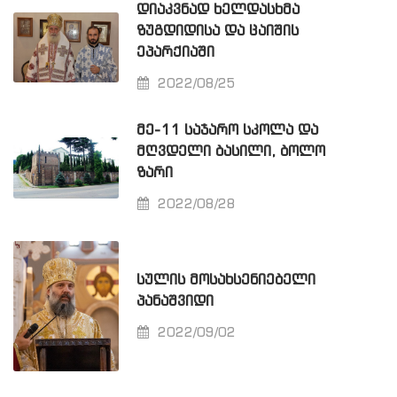
ᲓᲘᲐᲙᲕᲜᲐᲓ ᲮᲔᲚᲓᲐᲡᲮᲛᲐ
ᲖᲣᲒᲓᲘᲓᲘᲡᲐ ᲓᲐ ᲪᲐᲘᲨᲘᲡ
ᲔᲞᲐᲠᲥᲘᲐᲨᲘ
2022/08/25
ᲛᲔ-11 ᲡᲐᲯᲐᲠᲝ ᲡᲙᲝᲚᲐ ᲓᲐ
ᲛᲦᲕᲓᲔᲚᲘ ᲑᲐᲡᲘᲚᲘ, ᲑᲝᲚᲝ
ᲖᲐᲠᲘ
2022/08/28
ᲡᲣᲚᲘᲡ ᲛᲝᲡᲐᲮᲡᲔᲜᲘᲔᲑᲔᲚᲘ
ᲞᲐᲜᲐᲨᲕᲘᲓᲘ
2022/09/02