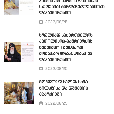
ᲙᲐᲡᲞᲘᲡ ᲔᲞᲘᲡᲙᲝᲞᲝᲡ ᲓᲐᲛᲘᲐᲜᲔᲡ
(ᲮᲣᲤᲔᲜᲘᲐ) ᲒᲐᲠᲓᲐᲪᲕᲐᲚᲔᲑᲐᲡᲗᲐᲜ
ᲓᲐᲙᲐᲕᲨᲘᲠᲔᲑᲘᲗ
2022/08/25
ᲡᲠᲣᲚᲘᲐᲓ ᲡᲐᲥᲐᲠᲗᲕᲔᲚᲝᲡ
ᲙᲐᲗᲝᲚᲘᲙᲝᲡ-ᲞᲐᲢᲠᲘᲐᲠᲥᲘᲡ
ᲡᲐᲛᲫᲘᲛᲐᲠᲘ ᲒᲣᲓᲐᲣᲠᲨᲘ
ᲛᲝᲛᲮᲓᲐᲠ ᲢᲠᲐᲒᲔᲓᲘᲐᲡᲗᲐᲜ
ᲓᲐᲙᲐᲕᲨᲘᲠᲔᲑᲘᲗ
2022/08/25
ᲛᲦᲕᲓᲚᲐᲓ ᲮᲔᲚᲓᲐᲡᲮᲛᲐ
ᲬᲘᲚᲙᲜᲘᲡᲐ ᲓᲐ ᲓᲣᲨᲔᲗᲘᲡ
ᲔᲞᲐᲠᲥᲘᲐᲨᲘ
2022/08/25