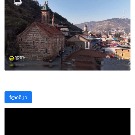
ლინკი
f