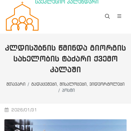
საეკლესიო კალენდარი
ᲙᲚᲓᲘᲡᲣᲑᲜᲘᲡ ᲬᲛᲘᲜᲓᲐ ᲒᲘᲝᲠᲒᲘᲡ
ᲡᲐᲮᲔᲚᲝᲑᲘᲡ ᲢᲐᲫᲐᲠᲘ ᲥᲕᲔᲛᲝ
ᲙᲐᲚᲐᲨᲘ
მთავარი
გადაცემები, მისალოცები, ვიდეორგოლები
პოსტი
2026/01/31