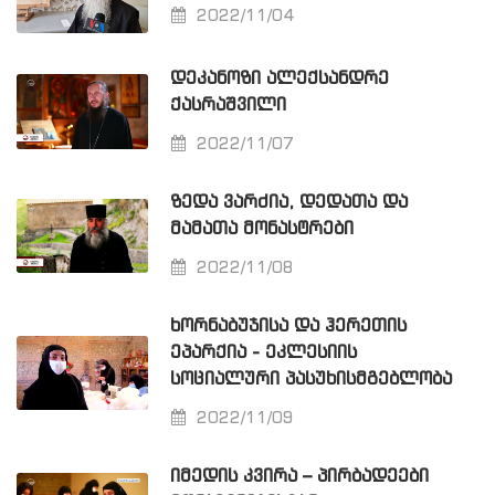
2022/11/04
ᲓᲔᲙᲐᲜᲝᲖᲘ ᲐᲚᲔᲥᲡᲐᲜᲓᲠᲔ
ᲥᲐᲡᲠᲐᲨᲕᲘᲚᲘ
2022/11/07
ᲖᲔᲓᲐ ᲕᲐᲠᲫᲘᲐ, ᲓᲔᲓᲐᲗᲐ ᲓᲐ
ᲛᲐᲛᲐᲗᲐ ᲛᲝᲜᲐᲡᲢᲠᲔᲑᲘ
2022/11/08
ᲮᲝᲠᲜᲐᲑᲣᲯᲘᲡᲐ ᲓᲐ ᲰᲔᲠᲔᲗᲘᲡ
ᲔᲞᲐᲠᲥᲘᲐ - ᲔᲙᲚᲔᲡᲘᲘᲡ
ᲡᲝᲪᲘᲐᲚᲣᲠᲘ ᲞᲐᲡᲣᲮᲘᲡᲛᲒᲔᲑᲚᲝᲑᲐ
2022/11/09
ᲘᲛᲔᲓᲘᲡ ᲙᲕᲘᲠᲐ – ᲞᲘᲠᲑᲐᲓᲔᲔᲑᲘ