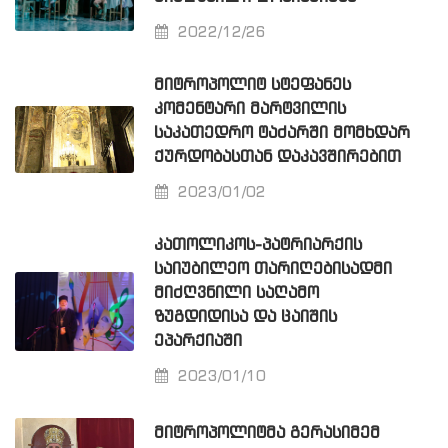
2022/12/26
ᲛᲘᲢᲠᲝᲞᲝᲚᲘᲢ ᲡᲢᲔᲤᲐᲜᲔᲡ
ᲙᲝᲛᲔᲜᲢᲐᲠᲘ ᲛᲐᲠᲢᲕᲘᲚᲘᲡ
ᲡᲐᲙᲐᲗᲔᲓᲠᲝ ᲢᲐᲫᲐᲠᲨᲘ ᲛᲝᲛᲮᲓᲐᲠ
ᲥᲣᲠᲓᲝᲑᲐᲡᲗᲐᲜ ᲓᲐᲙᲐᲕᲨᲘᲠᲔᲑᲘᲗ
2023/01/02
ᲙᲐᲗᲝᲚᲘᲙᲝᲡ-ᲞᲐᲢᲠᲘᲐᲠᲥᲘᲡ
ᲡᲐᲘᲣᲑᲘᲚᲔᲝ ᲗᲐᲠᲘᲦᲔᲑᲘᲡᲐᲓᲛᲘ
ᲛᲘᲫᲦᲕᲜᲘᲚᲘ ᲡᲐᲦᲐᲛᲝ
ᲖᲣᲒᲓᲘᲓᲘᲡᲐ ᲓᲐ ᲪᲐᲘᲨᲘᲡ
ᲔᲞᲐᲠᲥᲘᲐᲨᲘ
2023/01/10
ᲛᲘᲢᲠᲝᲞᲝᲚᲘᲢᲛᲐ ᲒᲔᲠᲐᲡᲘᲛᲔᲛ