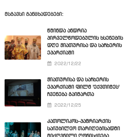
მსგავსი განცხადებები:
ᲬᲛᲘᲜᲓᲐ ᲐᲜᲓᲠᲘᲐ
ᲞᲘᲠᲕᲔᲚᲬᲝᲓᲔᲑᲣᲚᲘᲡ ᲮᲡᲔᲜᲔᲑᲘᲡ
ᲓᲦᲔ ᲭᲘᲐᲗᲣᲠᲘᲡᲐ ᲓᲐ ᲡᲐᲩᲮᲔᲠᲘᲡ
ᲔᲞᲐᲠᲥᲘᲐᲨᲘ
2022/12/22
ᲭᲘᲐᲗᲣᲠᲘᲡᲐ ᲓᲐ ᲡᲐᲩᲮᲔᲠᲘᲡ
ᲔᲞᲐᲠᲥᲘᲐᲨᲘ ᲤᲘᲚᲛ 'ᲔᲥᲕᲗᲘᲛᲔᲡ'
ᲩᲕᲔᲜᲔᲑᲐ ᲒᲐᲘᲛᲐᲠᲗᲐ
2022/12/25
ᲙᲐᲗᲝᲚᲘᲙᲝᲡ-ᲞᲐᲢᲠᲘᲐᲠᲥᲘᲡ
ᲡᲐᲘᲣᲑᲘᲚᲔᲝ ᲗᲐᲠᲘᲦᲔᲑᲘᲡᲐᲓᲛᲘ
ᲛᲘᲫᲦᲕᲜᲘᲚᲘ ᲦᲝᲜᲘᲡᲫᲘᲔᲑᲐ