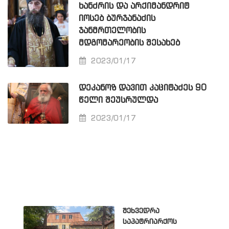
ᲮᲐᲜᲫᲠᲘᲡ ᲓᲐ ᲐᲠᲥᲘᲛᲐᲜᲓᲠᲘᲢ
ᲘᲝᲡᲔᲑ ᲑᲣᲠᲯᲐᲜᲐᲫᲘᲡ
ᲯᲐᲜᲛᲠᲗᲔᲚᲝᲑᲘᲡ
ᲛᲓᲒᲝᲛᲐᲠᲔᲝᲑᲘᲡ ᲨᲔᲡᲐᲮᲔᲑ
2023/01/17
ᲓᲔᲙᲐᲜᲝᲖ ᲓᲐᲕᲘᲗ ᲙᲐᲪᲘᲢᲐᲫᲔᲡ 90
ᲬᲔᲚᲘ ᲨᲔᲣᲡᲠᲣᲚᲓᲐ
2023/01/17
შეხვედრა
საპატრიარქოს