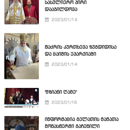
ᲡᲐᲡᲣᲚᲘᲔᲠᲝ ᲞᲘᲠᲘ
ᲓᲐᲐᲯᲘᲚᲓᲝᲕᲐ
2023/01/14
ᲢᲐᲫᲠᲘᲡ ᲙᲣᲠᲗᲮᲔᲕᲐ ᲖᲣᲒᲓᲘᲓᲘᲡᲐ
ᲓᲐ ᲪᲐᲘᲨᲘᲡ ᲔᲞᲐᲠᲥᲘᲐᲨᲘ
2023/01/14
'ᲛᲖᲘᲐᲜᲘ ᲦᲐᲛᲔ'
2023/01/16
ᲘᲜᲤᲝᲠᲛᲐᲪᲘᲐ ᲒᲔᲚᲐᲗᲘᲡ ᲛᲐᲛᲐᲗᲐ
ᲛᲝᲜᲐᲡᲢᲔᲠᲨᲘ ᲒᲐᲩᲔᲜᲘᲚᲘ