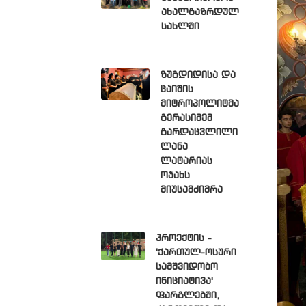
ახალგაზრდულ
სახლში
ზუგდიდისა და
ცაიშის
მიტროპოლიტმა
გერასიმემ
გარდაცვლილი
ლანა
ლატარიას
ოჯახს
მიუსამძიმრა
პროექტის -
'ქართულ-ოსური
სამშვიდობო
ინიციატივა'
ფარგლებში,