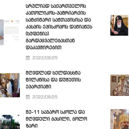
ᲡᲠᲣᲚᲘᲐᲓ ᲡᲐᲥᲐᲠᲗᲕᲔᲚᲝᲡ
ᲙᲐᲗᲝᲚᲘᲙᲝᲡ-ᲞᲐᲢᲠᲘᲐᲠᲥᲘᲡ
ᲡᲐᲛᲫᲘᲛᲐᲠᲘ ᲡᲐᲛᲗᲐᲕᲘᲡᲘᲡᲐ ᲓᲐ
ᲙᲐᲡᲞᲘᲡ ᲔᲞᲘᲡᲙᲝᲞᲝᲡ ᲓᲐᲛᲘᲐᲜᲔᲡ
(ᲮᲣᲤᲔᲜᲘᲐ)
ᲒᲐᲠᲓᲐᲪᲕᲐᲚᲔᲑᲐᲡᲗᲐᲜ
ᲓᲐᲙᲐᲕᲨᲘᲠᲔᲑᲘᲗ
2022/08/25
ᲛᲦᲕᲓᲚᲐᲓ ᲮᲔᲚᲓᲐᲡᲮᲛᲐ
ᲬᲘᲚᲙᲜᲘᲡᲐ ᲓᲐ ᲓᲣᲨᲔᲗᲘᲡ
ᲔᲞᲐᲠᲥᲘᲐᲨᲘ
2022/08/25
ᲛᲔ-11 ᲡᲐᲯᲐᲠᲝ ᲡᲙᲝᲚᲐ ᲓᲐ
ᲛᲦᲕᲓᲔᲚᲘ ᲑᲐᲡᲘᲚᲘ, ᲑᲝᲚᲝ
ᲖᲐᲠᲘ