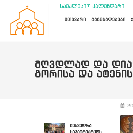
საეკლესიო კალენდარი
ᲛᲗᲐᲕᲐᲠᲘ
ᲒᲐᲜᲪᲮᲐᲓᲔᲑᲔᲑᲘ
ᲛᲦᲕᲓᲚᲐᲓ ᲓᲐ ᲓᲘᲐ
ᲒᲝᲠᲘᲡᲐ ᲓᲐ ᲐᲢᲔᲜᲘᲡ
20
შეხვედრა
საპატრიარქოს