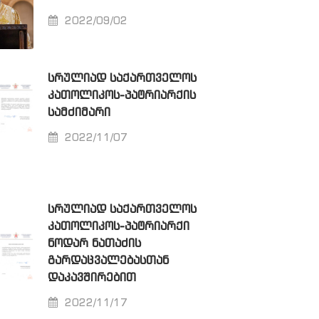
2022/09/02
ᲡᲠᲣᲚᲘᲐᲓ ᲡᲐᲥᲐᲠᲗᲕᲔᲚᲝᲡ
ᲙᲐᲗᲝᲚᲘᲙᲝᲡ-ᲞᲐᲢᲠᲘᲐᲠᲥᲘᲡ
ᲡᲐᲛᲫᲘᲛᲐᲠᲘ
2022/11/07
ᲡᲠᲣᲚᲘᲐᲓ ᲡᲐᲥᲐᲠᲗᲕᲔᲚᲝᲡ
ᲙᲐᲗᲝᲚᲘᲙᲝᲡ-ᲞᲐᲢᲠᲘᲐᲠᲥᲘ
ᲜᲝᲓᲐᲠ ᲜᲐᲗᲐᲫᲘᲡ
ᲒᲐᲠᲓᲐᲪᲕᲐᲚᲔᲑᲐᲡᲗᲐᲜ
ᲓᲐᲙᲐᲕᲨᲘᲠᲔᲑᲘᲗ
2022/11/17