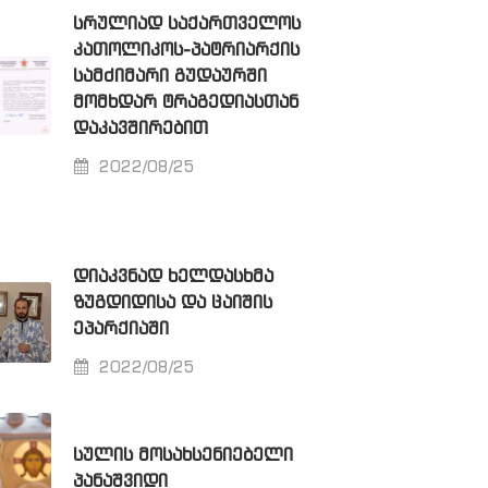
ᲡᲠᲣᲚᲘᲐᲓ ᲡᲐᲥᲐᲠᲗᲕᲔᲚᲝᲡ
ᲙᲐᲗᲝᲚᲘᲙᲝᲡ-ᲞᲐᲢᲠᲘᲐᲠᲥᲘᲡ
ᲡᲐᲛᲫᲘᲛᲐᲠᲘ ᲒᲣᲓᲐᲣᲠᲨᲘ
ᲛᲝᲛᲮᲓᲐᲠ ᲢᲠᲐᲒᲔᲓᲘᲐᲡᲗᲐᲜ
ᲓᲐᲙᲐᲕᲨᲘᲠᲔᲑᲘᲗ
2022/08/25
ᲓᲘᲐᲙᲕᲜᲐᲓ ᲮᲔᲚᲓᲐᲡᲮᲛᲐ
ᲖᲣᲒᲓᲘᲓᲘᲡᲐ ᲓᲐ ᲪᲐᲘᲨᲘᲡ
ᲔᲞᲐᲠᲥᲘᲐᲨᲘ
2022/08/25
ᲡᲣᲚᲘᲡ ᲛᲝᲡᲐᲮᲡᲔᲜᲘᲔᲑᲔᲚᲘ
ᲞᲐᲜᲐᲨᲕᲘᲓᲘ