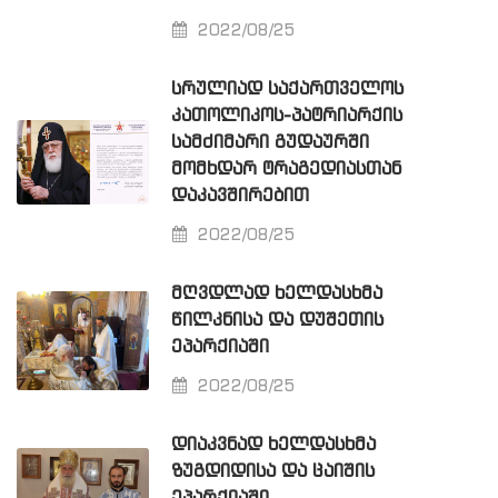
2022/08/25
ᲡᲠᲣᲚᲘᲐᲓ ᲡᲐᲥᲐᲠᲗᲕᲔᲚᲝᲡ
ᲙᲐᲗᲝᲚᲘᲙᲝᲡ-ᲞᲐᲢᲠᲘᲐᲠᲥᲘᲡ
ᲡᲐᲛᲫᲘᲛᲐᲠᲘ ᲒᲣᲓᲐᲣᲠᲨᲘ
ᲛᲝᲛᲮᲓᲐᲠ ᲢᲠᲐᲒᲔᲓᲘᲐᲡᲗᲐᲜ
ᲓᲐᲙᲐᲕᲨᲘᲠᲔᲑᲘᲗ
2022/08/25
ᲛᲦᲕᲓᲚᲐᲓ ᲮᲔᲚᲓᲐᲡᲮᲛᲐ
ᲬᲘᲚᲙᲜᲘᲡᲐ ᲓᲐ ᲓᲣᲨᲔᲗᲘᲡ
ᲔᲞᲐᲠᲥᲘᲐᲨᲘ
2022/08/25
ᲓᲘᲐᲙᲕᲜᲐᲓ ᲮᲔᲚᲓᲐᲡᲮᲛᲐ
ᲖᲣᲒᲓᲘᲓᲘᲡᲐ ᲓᲐ ᲪᲐᲘᲨᲘᲡ