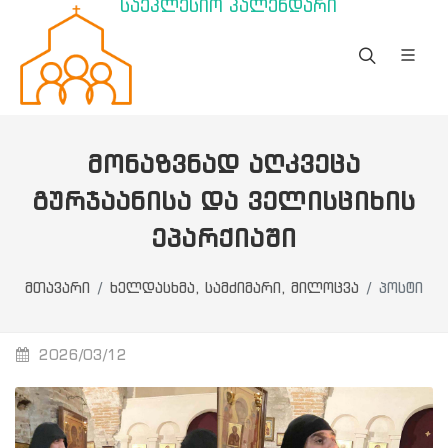
საეკლესიო კალენდარი
ᲛᲝᲜᲐᲖᲕᲜᲐᲓ ᲐᲦᲙᲕᲔᲪᲐ
ᲒᲣᲠᲯᲐᲐᲜᲘᲡᲐ ᲓᲐ ᲕᲔᲚᲘᲡᲪᲘᲮᲘᲡ
ᲔᲞᲐᲠᲥᲘᲐᲨᲘ
მთავარი
ხელდასხმა, სამძიმარი, მილოცვა
პოსტი
2026/03/12