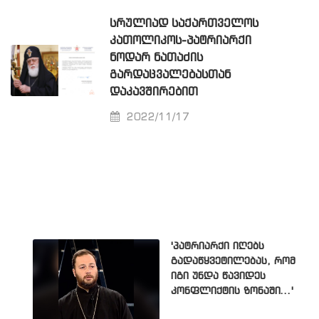
ᲡᲠᲣᲚᲘᲐᲓ ᲡᲐᲥᲐᲠᲗᲕᲔᲚᲝᲡ
ᲙᲐᲗᲝᲚᲘᲙᲝᲡ-ᲞᲐᲢᲠᲘᲐᲠᲥᲘ
ᲜᲝᲓᲐᲠ ᲜᲐᲗᲐᲫᲘᲡ
ᲒᲐᲠᲓᲐᲪᲕᲐᲚᲔᲑᲐᲡᲗᲐᲜ
ᲓᲐᲙᲐᲕᲨᲘᲠᲔᲑᲘᲗ
2022/11/17
'პატრიარქი იღებს
გადაწყვეტილებას, რომ
იგი უნდა წავიდეს
კონფლიქტის ზონაში...'