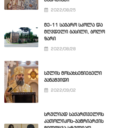
ᲔᲞᲐᲠᲥᲘᲐᲨᲘ
2022/08/25
ᲛᲔ-11 ᲡᲐᲯᲐᲠᲝ ᲡᲙᲝᲚᲐ ᲓᲐ
ᲛᲦᲕᲓᲔᲚᲘ ᲑᲐᲡᲘᲚᲘ, ᲑᲝᲚᲝ
ᲖᲐᲠᲘ
2022/08/28
ᲡᲣᲚᲘᲡ ᲛᲝᲡᲐᲮᲡᲔᲜᲘᲔᲑᲔᲚᲘ
ᲞᲐᲜᲐᲨᲕᲘᲓᲘ
2022/09/02
ᲡᲠᲣᲚᲘᲐᲓ ᲡᲐᲥᲐᲠᲗᲕᲔᲚᲝᲡ
ᲙᲐᲗᲝᲚᲘᲙᲝᲡ-ᲞᲐᲢᲠᲘᲐᲠᲥᲘᲡ