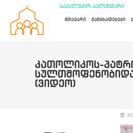
საეკლესიო კალენდარი
ᲛᲗᲐᲕᲐᲠᲘ
ᲒᲐᲜᲪᲮᲐᲓᲔᲑᲔᲑᲘ
ᲙᲐᲗᲝᲚᲘᲙᲝᲡ-ᲞᲐᲢᲠᲘ
ᲡᲣᲚᲗᲛᲝᲤᲔᲜᲝᲑᲘᲓᲐᲜ
(ᲕᲘᲓᲔᲝ)
20