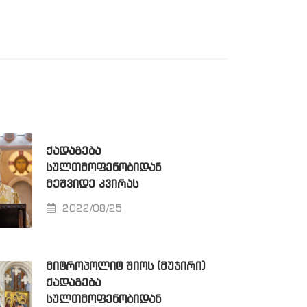
ᲥᲐᲓᲐᲒᲔᲑᲐ
ᲡᲣᲚᲗᲛᲝᲤᲔᲜᲝᲑᲘᲓᲐᲜ
ᲛᲔᲨᲕᲘᲓᲔ ᲙᲕᲘᲠᲐᲡ
2022/08/25
ᲛᲘᲢᲠᲝᲞᲝᲚᲘᲢ ᲨᲘᲝᲡ (ᲛᲣᲯᲘᲠᲘ)
ᲥᲐᲓᲐᲒᲔᲑᲐ
ᲡᲣᲚᲗᲛᲝᲤᲔᲜᲝᲑᲘᲓᲐᲜ