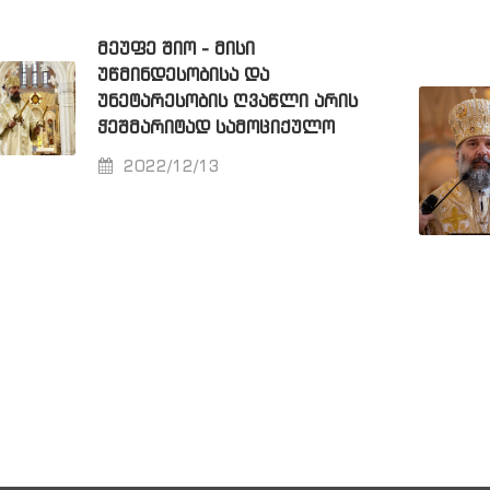
ᲛᲔᲣᲤᲔ ᲨᲘᲝ - ᲛᲘᲡᲘ
ᲣᲬᲛᲘᲜᲓᲔᲡᲝᲑᲘᲡᲐ ᲓᲐ
ᲣᲜᲔᲢᲐᲠᲔᲡᲝᲑᲘᲡ ᲦᲕᲐᲬᲚᲘ ᲐᲠᲘᲡ
ᲭᲔᲨᲛᲐᲠᲘᲢᲐᲓ ᲡᲐᲛᲝᲪᲘᲥᲣᲚᲝ
2022/12/13