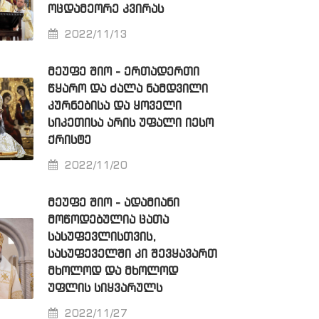
ᲝᲪᲓᲐᲛᲔᲝᲠᲔ ᲙᲕᲘᲠᲐᲡ
2022/11/13
ᲛᲔᲣᲤᲔ ᲨᲘᲝ - ᲔᲠᲗᲐᲓᲔᲠᲗᲘ
ᲬᲧᲐᲠᲝ ᲓᲐ ᲫᲐᲚᲐ ᲜᲐᲛᲓᲕᲘᲚᲘ
ᲙᲣᲠᲜᲔᲑᲘᲡᲐ ᲓᲐ ᲧᲝᲕᲔᲚᲘ
ᲡᲘᲙᲔᲗᲘᲡᲐ ᲐᲠᲘᲡ ᲣᲤᲐᲚᲘ ᲘᲔᲡᲝ
ᲥᲠᲘᲡᲢᲔ
2022/11/20
ᲛᲔᲣᲤᲔ ᲨᲘᲝ - ᲐᲓᲐᲛᲘᲐᲜᲘ
ᲛᲝᲬᲝᲓᲔᲑᲣᲚᲘᲐ ᲪᲐᲗᲐ
ᲡᲐᲡᲣᲤᲔᲕᲚᲘᲡᲗᲕᲘᲡ,
ᲡᲐᲡᲣᲤᲔᲕᲔᲚᲨᲘ ᲙᲘ ᲨᲔᲕᲧᲐᲕᲐᲠᲗ
ᲛᲮᲝᲚᲝᲓ ᲓᲐ ᲛᲮᲝᲚᲝᲓ
ᲣᲤᲚᲘᲡ ᲡᲘᲧᲕᲐᲠᲣᲚᲡ
2022/11/27