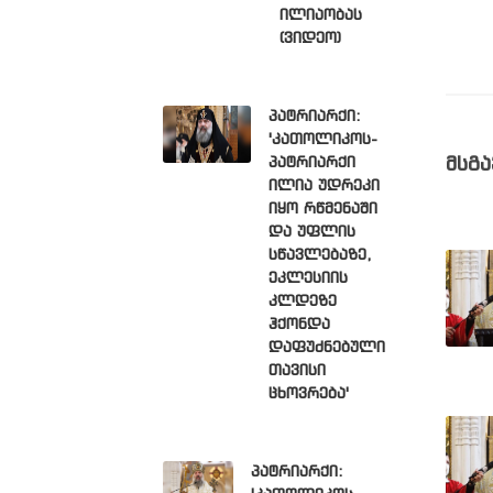
ილიაობას
(ვიდეო)
პატრიარქი:
'კათოლიკოს-
პატრიარქი
მსგა
ილია უდრეკი
იყო რწმენაში
და უფლის
სწავლებაზე,
ეკლესიის
კლდეზე
ჰქონდა
დაფუძნებული
თავისი
ცხოვრება'
პატრიარქი: