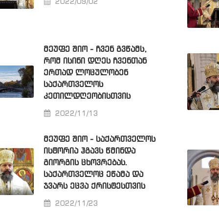
2022/09/02
ᲛᲔᲣᲤᲔ ᲨᲘᲝ - ᲩᲕᲔᲜ ᲒᲕᲬᲐᲛᲡ,
ᲠᲝᲛ ᲘᲡᲘᲜᲘ ᲓᲦᲔᲡ ᲩᲕᲔᲜᲗᲐᲜ
ᲔᲠᲗᲐᲓ ᲚᲝᲪᲣᲚᲝᲑᲔᲜ
ᲡᲐᲥᲐᲠᲗᲕᲔᲚᲝᲡ
ᲙᲔᲗᲘᲚᲓᲦᲔᲝᲑᲘᲡᲗᲕᲘᲡ
2022/11/13
ᲛᲔᲣᲤᲔ ᲨᲘᲝ - ᲡᲐᲥᲐᲠᲗᲕᲔᲚᲝᲡ
ᲘᲡᲢᲝᲠᲘᲐ ᲰᲒᲐᲕᲡ ᲬᲛᲘᲜᲓᲐ
ᲒᲘᲝᲠᲒᲘᲡ ᲪᲮᲝᲕᲠᲔᲑᲐᲡ.
ᲡᲐᲥᲐᲠᲗᲕᲔᲚᲝᲪ ᲔᲬᲐᲛᲐ ᲓᲐ
ᲯᲕᲐᲠᲡ ᲔᲪᲕᲐ ᲥᲠᲘᲡᲢᲔᲡᲗᲕᲘᲡ
2022/11/23