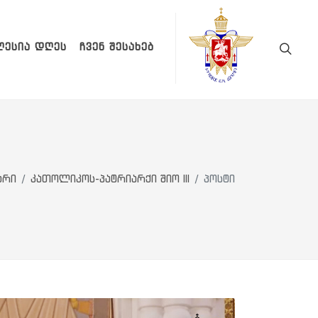
ᲚᲔᲡᲘᲐ ᲓᲦᲔᲡ
ᲩᲕᲔᲜ ᲨᲔᲡᲐᲮᲔᲑ
არი
კათოლიკოს-პატრიარქი შიო III
პოსტი