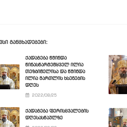
ვსი განცხადებები:
ᲥᲐᲓᲐᲒᲔᲑᲐ ᲬᲛᲘᲜᲓᲐ
ᲬᲘᲜᲐᲡᲬᲐᲠᲛᲔᲢᲧᲕᲔᲚ ᲘᲚᲘᲐ
ᲗᲔᲖᲑᲘᲢᲔᲚᲘᲡᲐ ᲓᲐ ᲬᲛᲘᲜᲓᲐ
ᲘᲚᲘᲐ ᲛᲐᲠᲗᲚᲘᲡ ᲮᲡᲔᲜᲔᲑᲘᲡ
ᲓᲦᲔᲡ
2022/08/25
ᲥᲐᲓᲐᲒᲔᲑᲐ ᲤᲔᲠᲘᲡᲪᲕᲐᲚᲔᲑᲘᲡ
ᲓᲦᲔᲡᲐᲡᲬᲐᲣᲚᲖᲔ