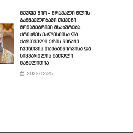
ᲛᲔᲣᲤᲔ ᲨᲘᲝ - ᲛᲠᲐᲕᲐᲚᲘ ᲬᲚᲘᲡ
ᲒᲐᲜᲛᲐᲕᲚᲝᲑᲐᲨᲘ ᲗᲥᲕᲔᲜᲘ
ᲛᲝᲬᲐᲛᲔᲑᲠᲘᲕᲘ ᲛᲡᲐᲮᲣᲠᲔᲑᲐ
ᲥᲠᲘᲡᲢᲔᲡ ᲔᲙᲚᲔᲡᲘᲘᲡᲐ ᲓᲐ
ᲥᲐᲠᲗᲕᲔᲚᲘ ᲔᲠᲘᲡ ᲬᲘᲜᲐᲨᲔ
ᲩᲕᲔᲜᲗᲕᲘᲡ ᲗᲐᲕᲒᲐᲜᲬᲘᲠᲕᲘᲡᲐ ᲓᲐ
ᲡᲘᲧᲕᲐᲠᲣᲚᲘᲡ ᲜᲐᲗᲔᲚᲘ
ᲛᲐᲒᲐᲚᲘᲗᲘᲐ
2022/12/25