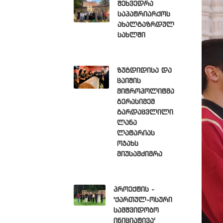
შეხვედრა
საპატრიარქოს
ახალგაზრდულ
სახლში
ზუგდიდისა და
ცაიშის
მიტროპოლიტმა
გერასიმემ
გარდაცვლილი
ლანა
ლატარიას
ოჯახს
მიუსამძიმრა
პროექტის -
'ქართულ-ოსური
სამშვიდობო
ინიციატივა'