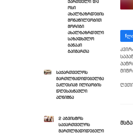
ქართველი და
ოსი
ახალგაზრდების
მონაწილეობით
მორიგი
ახალგაზრდული
ლი
f
საზაფხულო
ბანაკი
კვირ
გაიმართა
საპა
პატ
მიტრ
საქართველოს
მართლმადიდებელმა
ღვთი
ეკლესიამ ილიაობის
დღესასწაული
აღნიშნა
2 აგვისტოს
მსგა
საქართველოს
მართლმადიდებელი