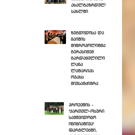
ახალგაზრდულ
სახლში
ზუგდიდისა და
ცაიშის
მიტროპოლიტმა
გერასიმემ
გარდაცვლილი
ლანა
ლატარიას
ოჯახს
მიუსამძიმრა
პროექტის -
'ქართულ-ოსური
სამშვიდობო
ინიციატივა'
ფარგლებში,