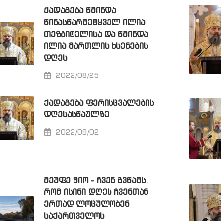
ᲥᲐᲓᲐᲒᲔᲑᲐ ᲬᲛᲘᲜᲓᲐ
ᲬᲘᲜᲐᲡᲬᲐᲠᲛᲔᲢᲧᲕᲔᲚ ᲘᲚᲘᲐ
ᲗᲔᲖᲑᲘᲢᲔᲚᲘᲡᲐ ᲓᲐ ᲬᲛᲘᲜᲓᲐ
ᲘᲚᲘᲐ ᲛᲐᲠᲗᲚᲘᲡ ᲮᲡᲔᲜᲔᲑᲘᲡ
ᲓᲦᲔᲡ
2022/08/25
ᲥᲐᲓᲐᲒᲔᲑᲐ ᲤᲔᲠᲘᲡᲪᲕᲐᲚᲔᲑᲘᲡ
ᲓᲦᲔᲡᲐᲡᲬᲐᲣᲚᲖᲔ
2022/09/02
ᲛᲔᲣᲤᲔ ᲨᲘᲝ - ᲩᲕᲔᲜ ᲒᲕᲬᲐᲛᲡ,
ᲠᲝᲛ ᲘᲡᲘᲜᲘ ᲓᲦᲔᲡ ᲩᲕᲔᲜᲗᲐᲜ
ᲔᲠᲗᲐᲓ ᲚᲝᲪᲣᲚᲝᲑᲔᲜ
ᲡᲐᲥᲐᲠᲗᲕᲔᲚᲝᲡ