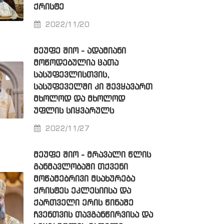
ᲥᲠᲘᲡᲢᲔ
2022/11/20
ᲛᲔᲣᲤᲔ ᲨᲘᲝ - ᲐᲓᲐᲛᲘᲐᲜᲘ
ᲛᲝᲬᲝᲓᲔᲑᲣᲚᲘᲐ ᲪᲐᲗᲐ
ᲡᲐᲡᲣᲤᲔᲕᲚᲘᲡᲗᲕᲘᲡ,
ᲡᲐᲡᲣᲤᲔᲕᲔᲚᲨᲘ ᲙᲘ ᲨᲔᲕᲧᲐᲕᲐᲠᲗ
ᲛᲮᲝᲚᲝᲓ ᲓᲐ ᲛᲮᲝᲚᲝᲓ
ᲣᲤᲚᲘᲡ ᲡᲘᲧᲕᲐᲠᲣᲚᲡ
2022/11/27
ᲛᲔᲣᲤᲔ ᲨᲘᲝ - ᲛᲠᲐᲕᲐᲚᲘ ᲬᲚᲘᲡ
ᲒᲐᲜᲛᲐᲕᲚᲝᲑᲐᲨᲘ ᲗᲥᲕᲔᲜᲘ
ᲛᲝᲬᲐᲛᲔᲑᲠᲘᲕᲘ ᲛᲡᲐᲮᲣᲠᲔᲑᲐ
ᲥᲠᲘᲡᲢᲔᲡ ᲔᲙᲚᲔᲡᲘᲘᲡᲐ ᲓᲐ
ᲥᲐᲠᲗᲕᲔᲚᲘ ᲔᲠᲘᲡ ᲬᲘᲜᲐᲨᲔ
ᲩᲕᲔᲜᲗᲕᲘᲡ ᲗᲐᲕᲒᲐᲜᲬᲘᲠᲕᲘᲡᲐ ᲓᲐ