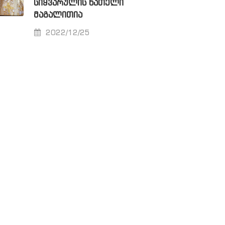
ᲡᲘᲧᲕᲐᲠᲣᲚᲘᲡ ᲜᲐᲗᲔᲚᲘ
ᲛᲐᲒᲐᲚᲘᲗᲘᲐ
2022/12/25