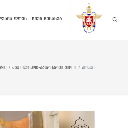
ᲚᲔᲡᲘᲐ ᲓᲦᲔᲡ
ᲩᲕᲔᲜ ᲨᲔᲡᲐᲮᲔᲑ
არი
კათოლიკოს-პატრიარქი შიო III
პოსტი