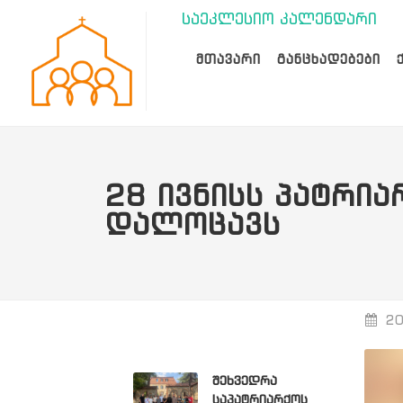
საეკლესიო კალენდარი
ᲛᲗᲐᲕᲐᲠᲘ
ᲒᲐᲜᲪᲮᲐᲓᲔᲑᲔᲑᲘ
28 ᲘᲕᲜᲘᲡᲡ ᲞᲐᲢᲠᲘᲐ
ᲓᲐᲚᲝᲪᲐᲕᲡ
20
შეხვედრა
საპატრიარქოს