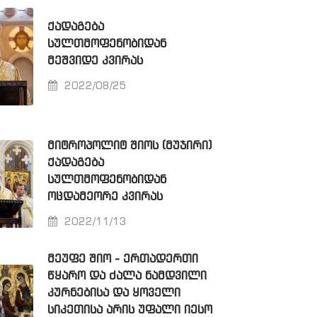
ᲥᲐᲓᲐᲒᲔᲑᲐ
ᲡᲣᲚᲗᲛᲝᲤᲔᲜᲝᲑᲘᲓᲐᲜ
ᲛᲔᲨᲕᲘᲓᲔ ᲙᲕᲘᲠᲐᲡ
2022/08/25
ᲛᲘᲢᲠᲝᲞᲝᲚᲘᲢ ᲨᲘᲝᲡ (ᲛᲣᲯᲘᲠᲘ)
ᲥᲐᲓᲐᲒᲔᲑᲐ
ᲡᲣᲚᲗᲛᲝᲤᲔᲜᲝᲑᲘᲓᲐᲜ
ᲝᲪᲓᲐᲛᲔᲝᲠᲔ ᲙᲕᲘᲠᲐᲡ
2022/11/13
ᲛᲔᲣᲤᲔ ᲨᲘᲝ - ᲔᲠᲗᲐᲓᲔᲠᲗᲘ
ᲬᲧᲐᲠᲝ ᲓᲐ ᲫᲐᲚᲐ ᲜᲐᲛᲓᲕᲘᲚᲘ
ᲙᲣᲠᲜᲔᲑᲘᲡᲐ ᲓᲐ ᲧᲝᲕᲔᲚᲘ
ᲡᲘᲙᲔᲗᲘᲡᲐ ᲐᲠᲘᲡ ᲣᲤᲐᲚᲘ ᲘᲔᲡᲝ