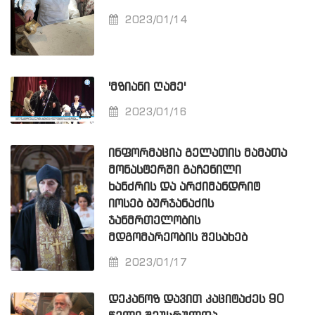
2023/01/14
'ᲛᲖᲘᲐᲜᲘ ᲦᲐᲛᲔ'
2023/01/16
ᲘᲜᲤᲝᲠᲛᲐᲪᲘᲐ ᲒᲔᲚᲐᲗᲘᲡ ᲛᲐᲛᲐᲗᲐ
ᲛᲝᲜᲐᲡᲢᲔᲠᲨᲘ ᲒᲐᲩᲔᲜᲘᲚᲘ
ᲮᲐᲜᲫᲠᲘᲡ ᲓᲐ ᲐᲠᲥᲘᲛᲐᲜᲓᲠᲘᲢ
ᲘᲝᲡᲔᲑ ᲑᲣᲠᲯᲐᲜᲐᲫᲘᲡ
ᲯᲐᲜᲛᲠᲗᲔᲚᲝᲑᲘᲡ
ᲛᲓᲒᲝᲛᲐᲠᲔᲝᲑᲘᲡ ᲨᲔᲡᲐᲮᲔᲑ
2023/01/17
ᲓᲔᲙᲐᲜᲝᲖ ᲓᲐᲕᲘᲗ ᲙᲐᲪᲘᲢᲐᲫᲔᲡ 90