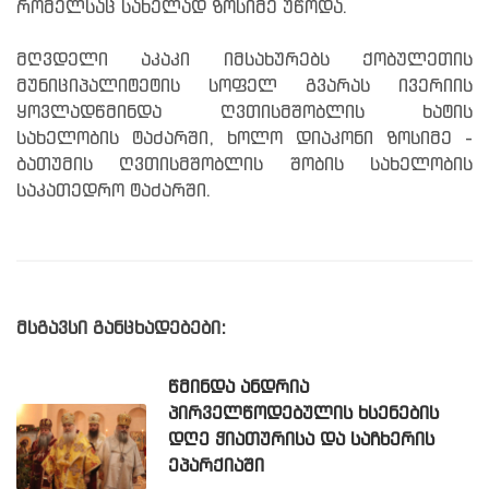
რომელსაც სახელად ზოსიმე უწოდა.
მღვდელი აკაკი იმსახურებს ქობულეთის
მუნიციპალიტეტის სოფელ გვარას ივერიის
ყოვლადწმინდა ღვთისმშობლის ხატის
სახელობის ტაძარში, ხოლო დიაკონი ზოსიმე -
ბათუმის ღვთისმშობლის შობის სახელობის
საკათედრო ტაძარში.
მსგავსი განცხადებები:
ᲬᲛᲘᲜᲓᲐ ᲐᲜᲓᲠᲘᲐ
ᲞᲘᲠᲕᲔᲚᲬᲝᲓᲔᲑᲣᲚᲘᲡ ᲮᲡᲔᲜᲔᲑᲘᲡ
ᲓᲦᲔ ᲭᲘᲐᲗᲣᲠᲘᲡᲐ ᲓᲐ ᲡᲐᲩᲮᲔᲠᲘᲡ
ᲔᲞᲐᲠᲥᲘᲐᲨᲘ