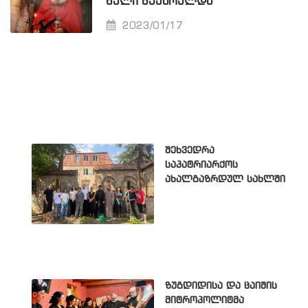
ᲬᲔᲚᲘ ᲨᲔᲣᲡᲠᲣᲚᲓᲐ
2023/01/17
შეხვედრა
საპატრიარქოს
ახალგაზრდულ სახლში
ზუგდიდისა და ცაიშის
მიტროპოლიტმა