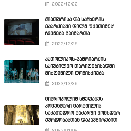
2022/12/22
ᲭᲘᲐᲗᲣᲠᲘᲡᲐ ᲓᲐ ᲡᲐᲩᲮᲔᲠᲘᲡ
ᲔᲞᲐᲠᲥᲘᲐᲨᲘ ᲤᲘᲚᲛ 'ᲔᲥᲕᲗᲘᲛᲔᲡ'
ᲩᲕᲔᲜᲔᲑᲐ ᲒᲐᲘᲛᲐᲠᲗᲐ
2022/12/25
ᲙᲐᲗᲝᲚᲘᲙᲝᲡ-ᲞᲐᲢᲠᲘᲐᲠᲥᲘᲡ
ᲡᲐᲘᲣᲑᲘᲚᲔᲝ ᲗᲐᲠᲘᲦᲔᲑᲘᲡᲐᲓᲛᲘ
ᲛᲘᲫᲦᲕᲜᲘᲚᲘ ᲦᲝᲜᲘᲡᲫᲘᲔᲑᲐ
2022/12/26
ᲛᲘᲢᲠᲝᲞᲝᲚᲘᲢ ᲡᲢᲔᲤᲐᲜᲔᲡ
ᲙᲝᲛᲔᲜᲢᲐᲠᲘ ᲛᲐᲠᲢᲕᲘᲚᲘᲡ
ᲡᲐᲙᲐᲗᲔᲓᲠᲝ ᲢᲐᲫᲐᲠᲨᲘ ᲛᲝᲛᲮᲓᲐᲠ
ᲥᲣᲠᲓᲝᲑᲐᲡᲗᲐᲜ ᲓᲐᲙᲐᲕᲨᲘᲠᲔᲑᲘᲗ
2023/01/02