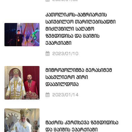
ᲙᲐᲗᲝᲚᲘᲙᲝᲡ-ᲞᲐᲢᲠᲘᲐᲠᲥᲘᲡ
ᲡᲐᲘᲣᲑᲘᲚᲔᲝ ᲗᲐᲠᲘᲦᲔᲑᲘᲡᲐᲓᲛᲘ
ᲛᲘᲫᲦᲕᲜᲘᲚᲘ ᲡᲐᲦᲐᲛᲝ
ᲖᲣᲒᲓᲘᲓᲘᲡᲐ ᲓᲐ ᲪᲐᲘᲨᲘᲡ
ᲔᲞᲐᲠᲥᲘᲐᲨᲘ
2023/01/10
ᲛᲘᲢᲠᲝᲞᲝᲚᲘᲢᲛᲐ ᲒᲔᲠᲐᲡᲘᲛᲔᲛ
ᲡᲐᲡᲣᲚᲘᲔᲠᲝ ᲞᲘᲠᲘ
ᲓᲐᲐᲯᲘᲚᲓᲝᲕᲐ
2023/01/14
ᲢᲐᲫᲠᲘᲡ ᲙᲣᲠᲗᲮᲔᲕᲐ ᲖᲣᲒᲓᲘᲓᲘᲡᲐ
ᲓᲐ ᲪᲐᲘᲨᲘᲡ ᲔᲞᲐᲠᲥᲘᲐᲨᲘ