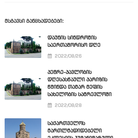
მსგავსი განცხადებები:
ᲓᲐᲣᲜᲘᲡ ᲡᲘᲜᲓᲠᲝᲛᲘᲡ
ᲡᲐᲔᲠᲗᲐᲨᲝᲠᲘᲡᲝ ᲓᲦᲔ
2022/08/26
ᲞᲔᲢᲠᲔ-ᲞᲐᲕᲚᲝᲑᲘᲡ
ᲓᲦᲔᲡᲐᲡᲬᲐᲣᲚᲘ ᲞᲐᲠᲘᲖᲘᲡ
ᲬᲛᲘᲜᲓᲐ ᲗᲐᲛᲐᲠ ᲛᲔᲤᲘᲡ
ᲡᲐᲮᲔᲚᲝᲑᲘᲡ ᲡᲐᲛᲠᲔᲕᲚᲝᲨᲘ
2022/08/28
ᲡᲐᲥᲐᲠᲗᲕᲔᲚᲝᲡ
ᲛᲐᲠᲗᲚᲛᲐᲓᲘᲓᲔᲑᲔᲚᲘ