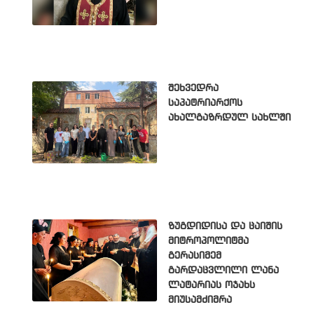
შეხვედრა
საპატრიარქოს
ახალგაზრდულ სახლში
ზუგდიდისა და ცაიშის
მიტროპოლიტმა
გერასიმემ
გარდაცვლილი ლანა
ლატარიას ოჯახს
მიუსამძიმრა