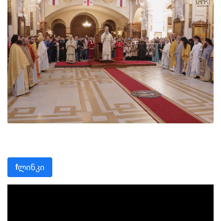
ლინკი
f