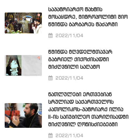
ᲡᲐᲞᲐᲢᲠᲘᲐᲠᲥᲝ ᲢᲐᲮᲢᲘᲡ
ᲛᲝᲡᲐᲧᲓᲠᲔ, ᲛᲘᲢᲠᲝᲞᲝᲚᲘᲢᲘ ᲨᲘᲝ
ᲬᲛᲘᲜᲓᲐ ᲑᲐᲠᲑᲐᲠᲔᲡ ᲢᲐᲫᲐᲠᲨᲘ
2022/11/04
ᲬᲛᲘᲜᲓᲐ ᲛᲦᲕᲓᲔᲚᲛᲗᲐᲕᲐᲠ
ᲒᲐᲑᲠᲘᲔᲚ ᲥᲘᲥᲝᲫᲘᲡᲐᲓᲛᲘ
ᲛᲘᲫᲦᲕᲜᲘᲚᲘ ᲡᲐᲦᲐᲛᲝ
2022/11/04
ᲜᲐᲗᲚᲣᲚᲔᲑᲘ ᲔᲠᲗᲕᲔᲑᲘᲐᲜ
ᲡᲠᲣᲚᲘᲐᲓ ᲡᲐᲥᲐᲠᲗᲕᲔᲚᲝᲡ
ᲙᲐᲗᲝᲚᲘᲙᲝᲡ-ᲞᲐᲢᲠᲘᲐᲠᲥ ᲘᲚᲘᲐ
II-ᲘᲡ ᲡᲐᲘᲣᲑᲘᲚᲔᲝ ᲗᲐᲠᲘᲦᲘᲡᲐᲓᲛᲘ
ᲛᲘᲫᲦᲕᲜᲘᲚ ᲦᲝᲜᲘᲡᲫᲘᲔᲑᲔᲑᲨᲘ
2022/11/04