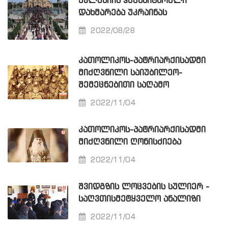
ᲔᲙᲚᲔᲡᲘᲘᲡ ᲰᲣᲛᲐᲜᲘᲢᲐᲠᲣᲚᲘ
ᲓᲐᲮᲛᲐᲠᲔᲑᲐ ᲣᲙᲠᲐᲘᲜᲐᲡ
2022/08/28
ᲙᲐᲗᲝᲚᲘᲙᲝᲡ-ᲞᲐᲢᲠᲘᲐᲠᲥᲘᲡᲐᲓᲛᲘ
ᲛᲘᲫᲦᲕᲜᲘᲚᲘ ᲡᲐᲘᲣᲑᲘᲚᲔᲝ-
ᲨᲔᲛᲔᲪᲜᲔᲑᲘᲗᲘ ᲡᲐᲦᲐᲛᲝ
2022/11/04
ᲙᲐᲗᲝᲚᲘᲙᲝᲡ-ᲞᲐᲢᲠᲘᲐᲠᲥᲘᲡᲐᲓᲛᲘ
ᲛᲘᲫᲦᲕᲜᲘᲚᲘ ᲦᲝᲜᲘᲡᲫᲘᲔᲑᲐ
2022/11/04
ᲨᲕᲘᲓᲒᲖᲘᲡ ᲚᲝᲪᲕᲔᲑᲘᲡ ᲡᲣᲚᲘᲔᲠ -
ᲡᲐᲦᲕᲗᲘᲡᲛᲔᲢᲧᲕᲔᲚᲝ ᲐᲜᲐᲚᲘᲖᲘ
2022/11/04