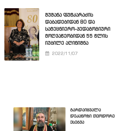
ᲨᲣᲨᲐᲜᲐ ᲤᲣᲢᲙᲐᲠᲐᲫᲘᲡ
ᲓᲐᲑᲐᲓᲔᲑᲘᲓᲐᲜ 80 ᲓᲐ
ᲡᲐᲛᲔᲪᲜᲘᲔᲠᲝ-ᲞᲔᲓᲐᲒᲝᲒᲘᲣᲠᲘ
ᲛᲝᲦᲕᲐᲬᲔᲝᲑᲘᲓᲐᲜ 55 ᲬᲚᲘᲡ
ᲘᲣᲑᲘᲚᲔ ᲐᲦᲘᲜᲘᲨᲜᲐ
2022/11/07
გარდაიცვალა
დეკანოზი თეოდორე
ესებუა