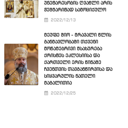
ᲣᲜᲔᲢᲐᲠᲔᲡᲝᲑᲘᲡ ᲦᲕᲐᲬᲚᲘ ᲐᲠᲘᲡ
ᲭᲔᲨᲛᲐᲠᲘᲢᲐᲓ ᲡᲐᲛᲝᲪᲘᲥᲣᲚᲝ
2022/12/13
ᲛᲔᲣᲤᲔ ᲨᲘᲝ - ᲛᲠᲐᲕᲐᲚᲘ ᲬᲚᲘᲡ
ᲒᲐᲜᲛᲐᲕᲚᲝᲑᲐᲨᲘ ᲗᲥᲕᲔᲜᲘ
ᲛᲝᲬᲐᲛᲔᲑᲠᲘᲕᲘ ᲛᲡᲐᲮᲣᲠᲔᲑᲐ
ᲥᲠᲘᲡᲢᲔᲡ ᲔᲙᲚᲔᲡᲘᲘᲡᲐ ᲓᲐ
ᲥᲐᲠᲗᲕᲔᲚᲘ ᲔᲠᲘᲡ ᲬᲘᲜᲐᲨᲔ
ᲩᲕᲔᲜᲗᲕᲘᲡ ᲗᲐᲕᲒᲐᲜᲬᲘᲠᲕᲘᲡᲐ ᲓᲐ
ᲡᲘᲧᲕᲐᲠᲣᲚᲘᲡ ᲜᲐᲗᲔᲚᲘ
ᲛᲐᲒᲐᲚᲘᲗᲘᲐ
2022/12/25