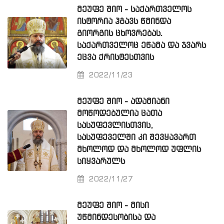
ᲛᲔᲣᲤᲔ ᲨᲘᲝ - ᲡᲐᲥᲐᲠᲗᲕᲔᲚᲝᲡ
ᲘᲡᲢᲝᲠᲘᲐ ᲰᲒᲐᲕᲡ ᲬᲛᲘᲜᲓᲐ
ᲒᲘᲝᲠᲒᲘᲡ ᲪᲮᲝᲕᲠᲔᲑᲐᲡ.
ᲡᲐᲥᲐᲠᲗᲕᲔᲚᲝᲪ ᲔᲬᲐᲛᲐ ᲓᲐ ᲯᲕᲐᲠᲡ
ᲔᲪᲕᲐ ᲥᲠᲘᲡᲢᲔᲡᲗᲕᲘᲡ
2022/11/23
ᲛᲔᲣᲤᲔ ᲨᲘᲝ - ᲐᲓᲐᲛᲘᲐᲜᲘ
ᲛᲝᲬᲝᲓᲔᲑᲣᲚᲘᲐ ᲪᲐᲗᲐ
ᲡᲐᲡᲣᲤᲔᲕᲚᲘᲡᲗᲕᲘᲡ,
ᲡᲐᲡᲣᲤᲔᲕᲔᲚᲨᲘ ᲙᲘ ᲨᲔᲕᲧᲐᲕᲐᲠᲗ
ᲛᲮᲝᲚᲝᲓ ᲓᲐ ᲛᲮᲝᲚᲝᲓ ᲣᲤᲚᲘᲡ
ᲡᲘᲧᲕᲐᲠᲣᲚᲡ
2022/11/27
ᲛᲔᲣᲤᲔ ᲨᲘᲝ - ᲛᲘᲡᲘ
ᲣᲬᲛᲘᲜᲓᲔᲡᲝᲑᲘᲡᲐ ᲓᲐ