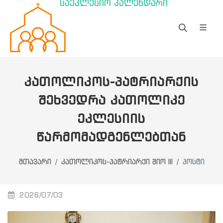
საეკლესიო კალენდარი
ᲙᲐᲗᲝᲚᲘᲙᲝᲡ-ᲞᲐᲢᲠᲘᲐᲠᲥᲘᲡ
ᲨᲔᲮᲕᲔᲓᲠᲐ ᲙᲐᲗᲝᲚᲘᲙᲔ
ᲔᲙᲚᲔᲡᲘᲘᲡ
ᲬᲐᲠᲛᲝᲛᲐᲓᲒᲔᲜᲚᲔᲑᲗᲐᲜ
მთავარი
კათოლიკოს-პატრიარქი შიო III
პოსტი
2026/07/03