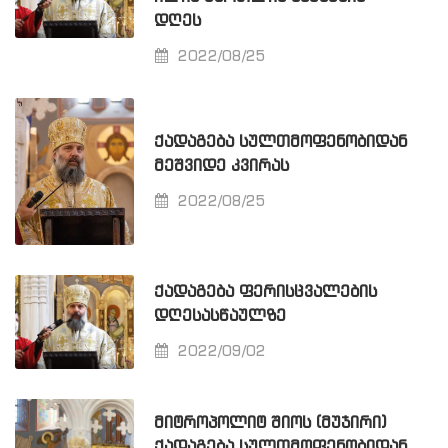
ᲓᲦᲔᲡ
2022/08/25
ᲥᲐᲓᲐᲒᲔᲑᲐ ᲡᲣᲚᲗᲛᲝᲤᲔᲜᲝᲑᲘᲓᲐᲜ
ᲛᲔᲨᲕᲘᲓᲔ ᲙᲕᲘᲠᲐᲡ
2022/08/25
ᲥᲐᲓᲐᲒᲔᲑᲐ ᲤᲔᲠᲘᲡᲪᲕᲐᲚᲔᲑᲘᲡ
ᲓᲦᲔᲡᲐᲡᲬᲐᲣᲚᲖᲔ
2022/09/02
ᲛᲘᲢᲠᲝᲞᲝᲚᲘᲢ ᲨᲘᲝᲡ (ᲛᲣᲯᲘᲠᲘ)
ᲥᲐᲓᲐᲒᲔᲑᲐ ᲡᲣᲚᲗᲛᲝᲤᲔᲜᲝᲑᲘᲓᲐᲜ