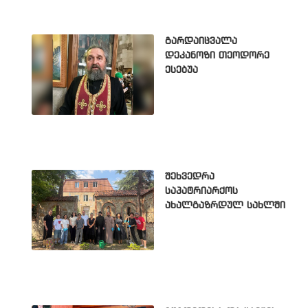
გარდაიცვალა
დეკანოზი თეოდორე
ესებუა
შეხვედრა
საპატრიარქოს
ახალგაზრდულ სახლში