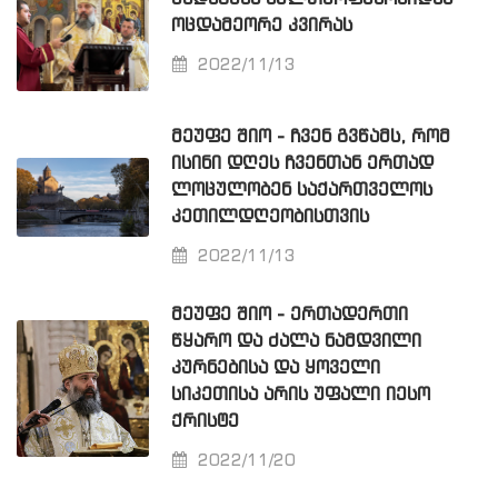
ᲝᲪᲓᲐᲛᲔᲝᲠᲔ ᲙᲕᲘᲠᲐᲡ
2022/11/13
ᲛᲔᲣᲤᲔ ᲨᲘᲝ - ᲩᲕᲔᲜ ᲒᲕᲬᲐᲛᲡ, ᲠᲝᲛ
ᲘᲡᲘᲜᲘ ᲓᲦᲔᲡ ᲩᲕᲔᲜᲗᲐᲜ ᲔᲠᲗᲐᲓ
ᲚᲝᲪᲣᲚᲝᲑᲔᲜ ᲡᲐᲥᲐᲠᲗᲕᲔᲚᲝᲡ
ᲙᲔᲗᲘᲚᲓᲦᲔᲝᲑᲘᲡᲗᲕᲘᲡ
2022/11/13
ᲛᲔᲣᲤᲔ ᲨᲘᲝ - ᲔᲠᲗᲐᲓᲔᲠᲗᲘ
ᲬᲧᲐᲠᲝ ᲓᲐ ᲫᲐᲚᲐ ᲜᲐᲛᲓᲕᲘᲚᲘ
ᲙᲣᲠᲜᲔᲑᲘᲡᲐ ᲓᲐ ᲧᲝᲕᲔᲚᲘ
ᲡᲘᲙᲔᲗᲘᲡᲐ ᲐᲠᲘᲡ ᲣᲤᲐᲚᲘ ᲘᲔᲡᲝ
ᲥᲠᲘᲡᲢᲔ
2022/11/20