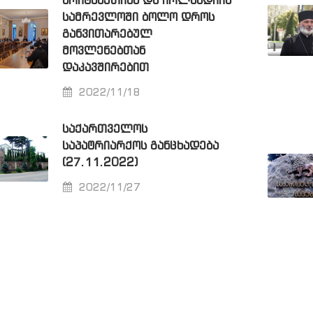
ᲑᲠᲘᲢᲐᲜᲔᲗᲘᲡᲐ ᲓᲐ ᲘᲠᲚᲐᲜᲓᲘᲘᲡ
ᲡᲐᲛᲠᲔᲕᲚᲝᲨᲘ ᲑᲝᲚᲝ ᲓᲠᲝᲡ
ᲒᲐᲜᲕᲘᲗᲐᲠᲔᲑᲣᲚ
ᲛᲝᲕᲚᲔᲜᲔᲑᲗᲐᲜ
ᲓᲐᲙᲐᲕᲨᲘᲠᲔᲑᲘᲗ
2022/11/18
ᲡᲐᲥᲐᲠᲗᲕᲔᲚᲝᲡ
ᲡᲐᲞᲐᲢᲠᲘᲐᲠᲥᲝᲡ ᲒᲐᲜᲪᲮᲐᲓᲔᲑᲐ
(27.11.2022)
2022/11/27