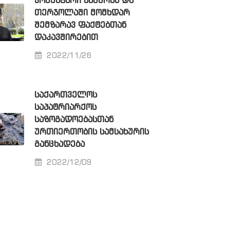
ᲙᲝᲛᲔᲜᲢᲐᲠᲘ ᲮᲐᲨᲣᲠᲡᲐ ᲓᲐ
ᲗᲔᲠᲯᲝᲚᲐᲨᲘ ᲛᲝᲛᲮᲓᲐᲠ
ᲨᲔᲛᲖᲐᲠᲐᲕ ᲤᲐᲥᲢᲔᲑᲗᲐᲜ
ᲓᲐᲙᲐᲕᲨᲘᲠᲔᲑᲘᲗ
2022/11/26
ᲡᲐᲥᲐᲠᲗᲕᲔᲚᲝᲡ
ᲡᲐᲞᲐᲢᲠᲘᲐᲠᲥᲝᲡ
ᲡᲐᲖᲝᲒᲐᲓᲝᲔᲑᲐᲡᲗᲐᲜ
ᲣᲠᲗᲘᲔᲠᲗᲝᲑᲘᲡ ᲡᲐᲛᲡᲐᲮᲣᲠᲘᲡ
ᲒᲐᲜᲪᲮᲐᲓᲔᲑᲐ
2022/12/09