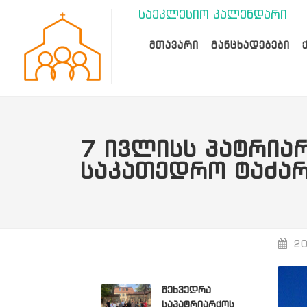
საეკლესიო კალენდარი
ᲛᲗᲐᲕᲐᲠᲘ
ᲒᲐᲜᲪᲮᲐᲓᲔᲑᲔᲑᲘ
7 ᲘᲕᲚᲘᲡᲡ ᲞᲐᲢᲠᲘᲐᲠ
ᲡᲐᲙᲐᲗᲔᲓᲠᲝ ᲢᲐᲫᲐᲠ
20
შეხვედრა
საპატრიარქოს