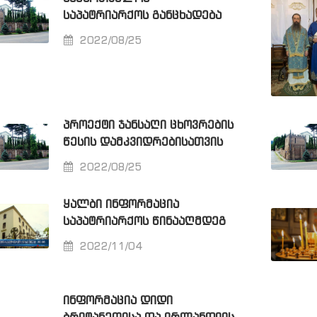
ᲡᲐᲞᲐᲢᲠᲘᲐᲠᲥᲝᲡ ᲒᲐᲜᲪᲮᲐᲓᲔᲑᲐ
2022/08/25
ᲞᲠᲝᲔᲥᲢᲘ ᲯᲐᲜᲡᲐᲦᲘ ᲪᲮᲝᲕᲠᲔᲑᲘᲡ
ᲬᲔᲡᲘᲡ ᲓᲐᲛᲙᲕᲘᲓᲠᲔᲑᲘᲡᲐᲗᲕᲘᲡ
2022/08/25
ᲧᲐᲚᲑᲘ ᲘᲜᲤᲝᲠᲛᲐᲪᲘᲐ
ᲡᲐᲞᲐᲢᲠᲘᲐᲠᲥᲝᲡ ᲬᲘᲜᲐᲐᲦᲛᲓᲔᲒ
2022/11/04
ᲘᲜᲤᲝᲠᲛᲐᲪᲘᲐ ᲓᲘᲓᲘ