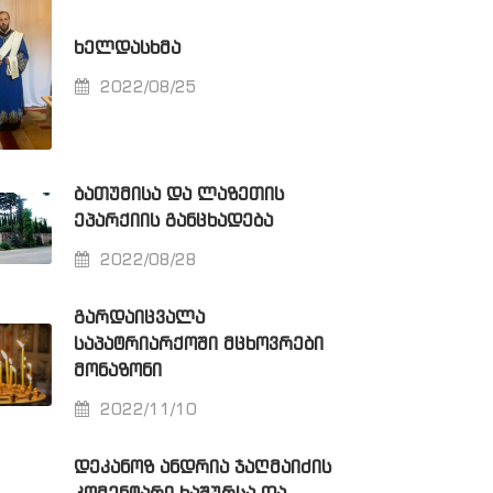
ᲮᲔᲚᲓᲐᲡᲮᲛᲐ
2022/08/25
ᲑᲐᲗᲣᲛᲘᲡᲐ ᲓᲐ ᲚᲐᲖᲔᲗᲘᲡ
ᲔᲞᲐᲠᲥᲘᲘᲡ ᲒᲐᲜᲪᲮᲐᲓᲔᲑᲐ
2022/08/28
ᲒᲐᲠᲓᲐᲘᲪᲕᲐᲚᲐ
ᲡᲐᲞᲐᲢᲠᲘᲐᲠᲥᲝᲨᲘ ᲛᲪᲮᲝᲕᲠᲔᲑᲘ
ᲛᲝᲜᲐᲖᲝᲜᲘ
2022/11/10
ᲓᲔᲙᲐᲜᲝᲖ ᲐᲜᲓᲠᲘᲐ ᲯᲐᲦᲛᲐᲘᲫᲘᲡ