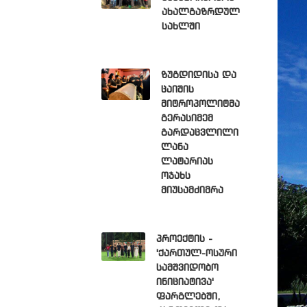
ახალგაზრდულ
სახლში
ზუგდიდისა და
ცაიშის
მიტროპოლიტმა
გერასიმემ
გარდაცვლილი
ლანა
ლატარიას
ოჯახს
მიუსამძიმრა
პროექტის -
'ქართულ-ოსური
სამშვიდობო
ინიციატივა'
ფარგლებში,