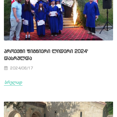
ᲞᲠᲝᲔᲥᲢᲘ 'ᲬᲘᲒᲜᲘᲔᲠᲘ ᲚᲘᲓᲔᲠᲘ 2024'
ᲓᲐᲡᲠᲣᲚᲓᲐ
2024/06/17
სრულად