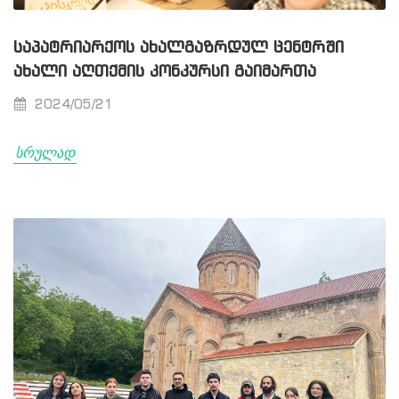
ᲡᲐᲞᲐᲢᲠᲘᲐᲠᲥᲝᲡ ᲐᲮᲐᲚᲒᲐᲖᲠᲓᲣᲚ ᲪᲔᲜᲢᲠᲨᲘ
ᲐᲮᲐᲚᲘ ᲐᲦᲗᲥᲛᲘᲡ ᲙᲝᲜᲙᲣᲠᲡᲘ ᲒᲐᲘᲛᲐᲠᲗᲐ
2024/05/21
სრულად