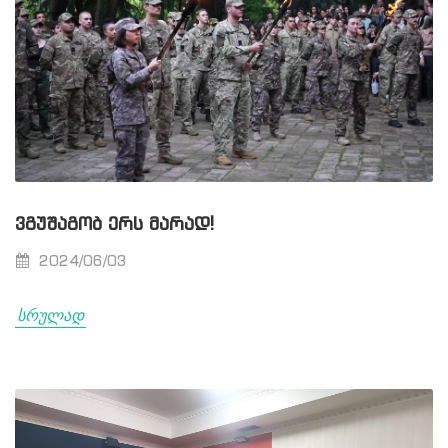
ᲕᲒᲣᲨᲐᲒᲝᲑ ᲔᲠᲡ ᲛᲐᲠᲐᲓ!
2024/06/03
სრულად