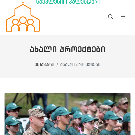
საეკლესიო კალენდარი
ᲐᲮᲐᲚᲘ ᲞᲠᲝᲔᲥᲢᲔᲑᲘ
მთავარი
ახალი პროექტები