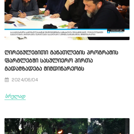
ᲦᲘᲠᲔᲑᲣᲚᲔᲑᲘᲗᲘ ᲒᲐᲜᲐᲗᲚᲔᲑᲘᲡ ᲞᲠᲝᲒᲠᲐᲛᲘᲡ
ᲤᲐᲠᲒᲚᲔᲑᲨᲘ ᲡᲐᲡᲣᲚᲘᲔᲠᲝ ᲞᲘᲠᲗᲐ
ᲒᲐᲓᲐᲛᲖᲐᲓᲔᲑᲐ ᲛᲘᲛᲓᲘᲜᲐᲠᲔᲝᲑᲡ
2024/06/04
სრულად