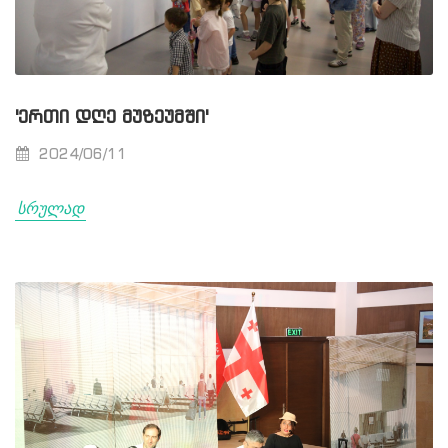
'ᲔᲠᲗᲘ ᲓᲦᲔ ᲛᲣᲖᲔᲣᲛᲨᲘ'
2024/06/11
სრულად