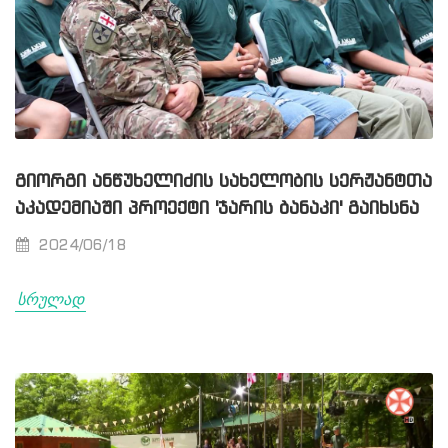
ᲒᲘᲝᲠᲒᲘ ᲐᲜᲬᲣᲮᲔᲚᲘᲫᲘᲡ ᲡᲐᲮᲔᲚᲝᲑᲘᲡ ᲡᲔᲠᲟᲐᲜᲢᲗᲐ
ᲐᲙᲐᲓᲔᲛᲘᲐᲨᲘ ᲞᲠᲝᲔᲥᲢᲘ 'ᲯᲐᲠᲘᲡ ᲑᲐᲜᲐᲙᲘ' ᲒᲐᲘᲮᲡᲜᲐ
2024/06/18
სრულად