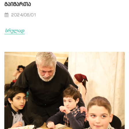
ᲒᲐᲘᲛᲐᲠᲗᲐ
2024/06/01
სრულად