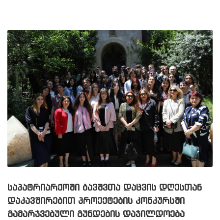
ᲡᲐᲞᲐᲢᲠᲘᲐᲠᲥᲝᲨᲘ ᲑᲐᲕᲨᲕᲗᲐ ᲓᲐᲪᲕᲘᲡ ᲓᲦᲔᲡᲗᲐᲜ
ᲓᲐᲙᲐᲕᲨᲘᲠᲔᲑᲘᲗ ᲞᲠᲝᲔᲥᲢᲔᲑᲘᲡ ᲙᲝᲜᲙᲣᲠᲡᲨᲘ
ᲒᲐᲛᲐᲠᲯᲕᲔᲑᲣᲚᲘ ᲒᲣᲜᲓᲔᲑᲘᲡ ᲓᲐᲯᲘᲚᲓᲝᲔᲑᲐ