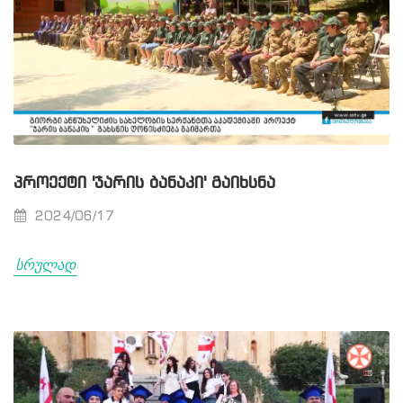
ᲞᲠᲝᲔᲥᲢᲘ 'ᲯᲐᲠᲘᲡ ᲑᲐᲜᲐᲙᲘ' ᲒᲐᲘᲮᲡᲜᲐ
2024/06/17
სრულად