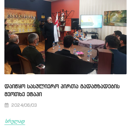
ᲓᲐᲘᲬᲧᲝ ᲡᲐᲡᲣᲚᲘᲔᲠᲝ ᲞᲘᲠᲗᲐ ᲒᲐᲓᲐᲛᲖᲐᲓᲔᲑᲘᲡ
ᲛᲔᲝᲗᲮᲔ ᲔᲢᲐᲞᲘ
2024/06/03
სრულად