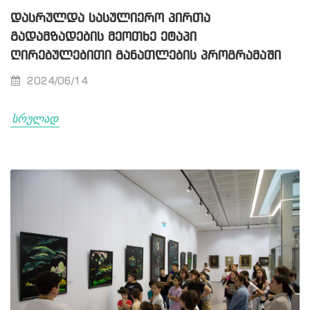
ᲓᲐᲡᲠᲣᲚᲓᲐ ᲡᲐᲡᲣᲚᲘᲔᲠᲝ ᲞᲘᲠᲗᲐ
ᲒᲐᲓᲐᲛᲖᲐᲓᲔᲑᲘᲡ ᲛᲔᲝᲗᲮᲔ ᲔᲢᲐᲞᲘ
ᲦᲘᲠᲔᲑᲣᲚᲔᲑᲘᲗᲘ ᲒᲐᲜᲐᲗᲚᲔᲑᲘᲡ ᲞᲠᲝᲒᲠᲐᲛᲐᲨᲘ
2024/06/14
სრულად