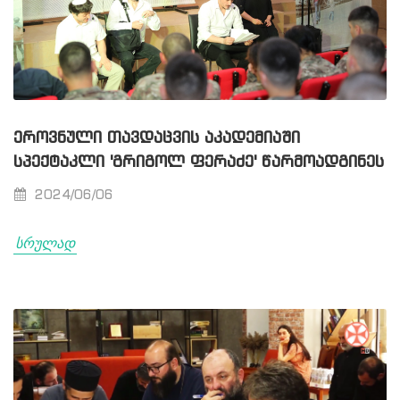
ᲔᲠᲝᲕᲜᲣᲚᲘ ᲗᲐᲕᲓᲐᲪᲕᲘᲡ ᲐᲙᲐᲓᲔᲛᲘᲐᲨᲘ
ᲡᲞᲔᲥᲢᲐᲙᲚᲘ 'ᲒᲠᲘᲒᲝᲚ ᲤᲔᲠᲐᲫᲔ' ᲬᲐᲠᲛᲝᲐᲓᲒᲘᲜᲔᲡ
2024/06/06
სრულად