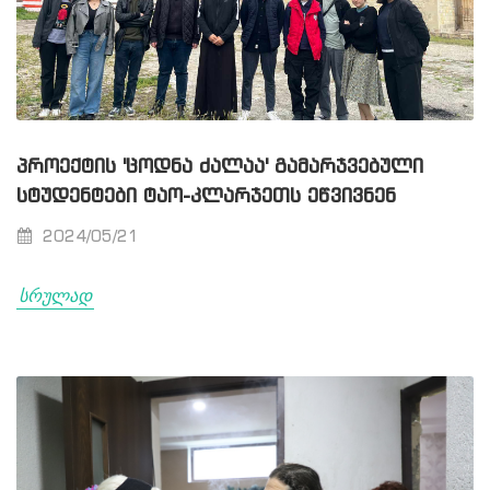
ᲞᲠᲝᲔᲥᲢᲘᲡ 'ᲪᲝᲓᲜᲐ ᲫᲐᲚᲐᲐ' ᲒᲐᲛᲐᲠᲯᲕᲔᲑᲣᲚᲘ
ᲡᲢᲣᲓᲔᲜᲢᲔᲑᲘ ᲢᲐᲝ-ᲙᲚᲐᲠᲯᲔᲗᲡ ᲔᲬᲕᲘᲕᲜᲔᲜ
2024/05/21
სრულად