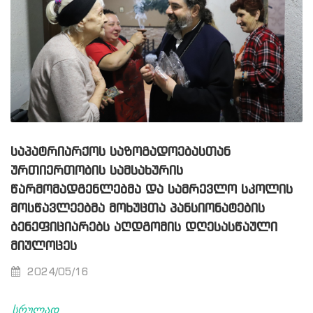
ᲡᲐᲞᲐᲢᲠᲘᲐᲠᲥᲝᲡ ᲡᲐᲖᲝᲒᲐᲓᲝᲔᲑᲐᲡᲗᲐᲜ
ᲣᲠᲗᲘᲔᲠᲗᲝᲑᲘᲡ ᲡᲐᲛᲡᲐᲮᲣᲠᲘᲡ
ᲬᲐᲠᲛᲝᲛᲐᲓᲒᲔᲜᲚᲔᲑᲛᲐ ᲓᲐ ᲡᲐᲛᲠᲔᲕᲚᲝ ᲡᲙᲝᲚᲘᲡ
ᲛᲝᲡᲬᲐᲕᲚᲔᲔᲑᲛᲐ ᲛᲝᲮᲣᲪᲗᲐ ᲞᲐᲜᲡᲘᲝᲜᲐᲢᲔᲑᲘᲡ
ᲑᲔᲜᲔᲤᲘᲪᲘᲐᲠᲔᲑᲡ ᲐᲦᲓᲒᲝᲛᲘᲡ ᲓᲦᲔᲡᲐᲡᲬᲐᲣᲚᲘ
ᲛᲘᲣᲚᲝᲪᲔᲡ
2024/05/16
სრულად