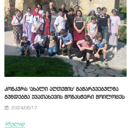
ᲙᲝᲜᲙᲣᲠᲡ 'ᲐᲮᲐᲚᲘ ᲐᲦᲗᲥᲛᲘᲡ' ᲒᲐᲛᲐᲠᲯᲕᲔᲑᲣᲚᲛᲐ
ᲒᲣᲜᲓᲔᲑᲛᲐ ᲥᲕᲐᲗᲐᲮᲔᲕᲘᲡ ᲛᲝᲜᲐᲡᲢᲔᲠᲘ ᲛᲝᲘᲚᲝᲪᲔᲡ
2024/06/17
სრულად