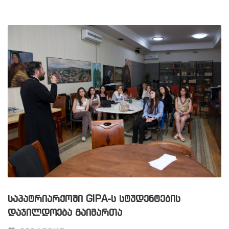
ᲡᲐᲞᲐᲢᲠᲘᲐᲠᲥᲝᲨᲘ GIPA-Ს ᲡᲢᲣᲓᲔᲜᲢᲔᲑᲘᲡ
ᲓᲐᲯᲘᲚᲓᲝᲔᲑᲐ ᲒᲐᲘᲛᲐᲠᲗᲐ