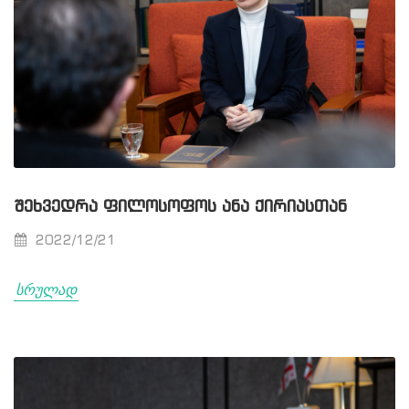
ᲨᲔᲮᲕᲔᲓᲠᲐ ᲤᲘᲚᲝᲡᲝᲤᲝᲡ ᲐᲜᲐ ᲥᲘᲠᲘᲐᲡᲗᲐᲜ
2022/12/21
სრულად