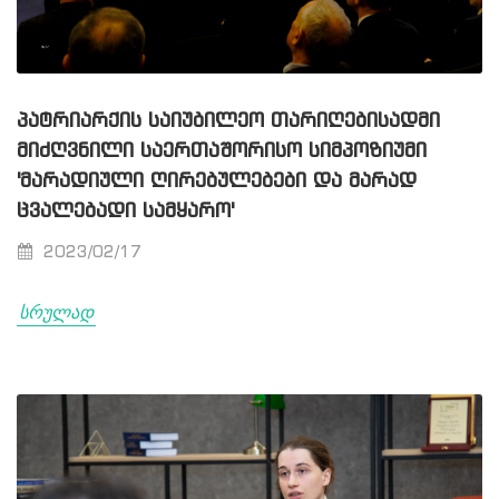
ᲞᲐᲢᲠᲘᲐᲠᲥᲘᲡ ᲡᲐᲘᲣᲑᲘᲚᲔᲝ ᲗᲐᲠᲘᲦᲔᲑᲘᲡᲐᲓᲛᲘ
ᲛᲘᲫᲦᲕᲜᲘᲚᲘ ᲡᲐᲔᲠᲗᲐᲨᲝᲠᲘᲡᲝ ᲡᲘᲛᲞᲝᲖᲘᲣᲛᲘ
'ᲛᲐᲠᲐᲓᲘᲣᲚᲘ ᲦᲘᲠᲔᲑᲣᲚᲔᲑᲔᲑᲘ ᲓᲐ ᲛᲐᲠᲐᲓ
ᲪᲕᲐᲚᲔᲑᲐᲓᲘ ᲡᲐᲛᲧᲐᲠᲝ'
2023/02/17
სრულად