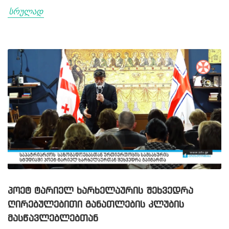
სრულად
ᲞᲝᲔᲢ ᲢᲐᲠᲘᲔᲚ ᲮᲐᲠᲮᲔᲚᲐᲣᲠᲘᲡ ᲨᲔᲮᲕᲔᲓᲠᲐ
ᲦᲘᲠᲔᲑᲣᲚᲔᲑᲘᲗᲘ ᲒᲐᲜᲐᲗᲚᲔᲑᲘᲡ ᲙᲚᲣᲑᲘᲡ
ᲛᲐᲡᲬᲐᲕᲚᲔᲑᲚᲔᲑᲗᲐᲜ