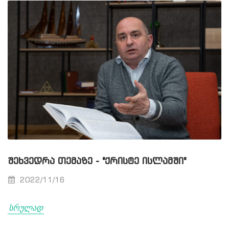
ᲨᲔᲮᲕᲔᲓᲠᲐ ᲗᲔᲛᲐᲖᲔ - "ᲥᲠᲘᲡᲢᲔ ᲘᲡᲚᲐᲛᲨᲘ"
2022/11/16
სრულად