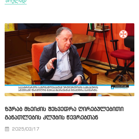
სრულად
ᲖᲣᲠᲐᲑ ᲛᲮᲔᲘᲫᲘᲡ ᲨᲔᲮᲕᲔᲓᲠᲐ ᲦᲘᲠᲔᲑᲣᲚᲔᲑᲘᲗᲘ
ᲒᲐᲜᲐᲗᲚᲔᲑᲘᲡ ᲙᲚᲣᲑᲘᲡ ᲬᲔᲕᲠᲔᲑᲗᲐᲜ
2025/03/17