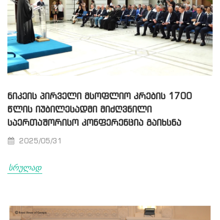
ᲜᲘᲙᲔᲘᲡ ᲞᲘᲠᲕᲔᲚᲘ ᲛᲡᲝᲤᲚᲘᲝ ᲙᲠᲔᲑᲘᲡ 1700
ᲬᲚᲘᲡ ᲘᲣᲑᲘᲚᲔᲡᲐᲓᲛᲘ ᲛᲘᲫᲦᲕᲜᲘᲚᲘ
ᲡᲐᲔᲠᲗᲐᲨᲝᲠᲘᲡᲝ ᲙᲝᲜᲤᲔᲠᲔᲜᲪᲘᲐ ᲒᲐᲘᲮᲡᲜᲐ
2025/05/31
სრულად