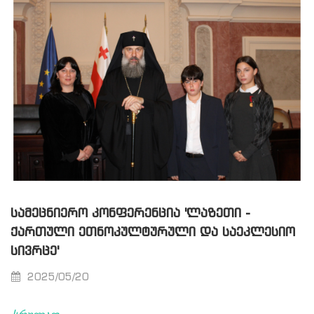
ᲡᲐᲛᲔᲪᲜᲘᲔᲠᲝ ᲙᲝᲜᲤᲔᲠᲔᲜᲪᲘᲐ 'ᲚᲐᲖᲔᲗᲘ -
ᲥᲐᲠᲗᲣᲚᲘ ᲔᲗᲜᲝᲙᲣᲚᲢᲣᲠᲣᲚᲘ ᲓᲐ ᲡᲐᲔᲙᲚᲔᲡᲘᲝ
ᲡᲘᲕᲠᲪᲔ'
2025/05/20