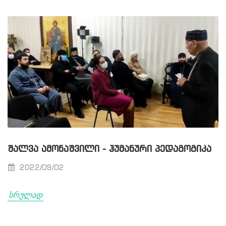
ᲨᲐᲚᲕᲐ ᲐᲛᲝᲜᲐᲨᲕᲘᲚᲘ - ᲰᲣᲛᲐᲜᲣᲠᲘ ᲞᲔᲓᲐᲒᲝᲒᲘᲙᲐ
2022/09/02
სრულად