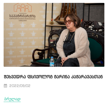
ᲨᲔᲮᲕᲔᲓᲠᲐ ᲤᲡᲘᲥᲝᲚᲝᲒ ᲛᲐᲠᲘᲜᲐ ᲙᲐᲭᲐᲠᲐᲕᲐᲡᲗᲐᲜ
2022/09/02
სრულად