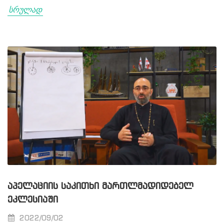
სრულად
ᲐᲞᲔᲚᲐᲪᲘᲘᲡ ᲡᲐᲙᲘᲗᲮᲘ ᲛᲐᲠᲗᲚᲛᲐᲓᲘᲓᲔᲑᲔᲚ
ᲔᲙᲚᲔᲡᲘᲐᲨᲘ
2022/09/02