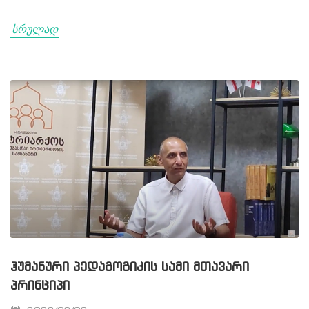
სრულად
ᲰᲣᲛᲐᲜᲣᲠᲘ ᲞᲔᲓᲐᲒᲝᲒᲘᲙᲘᲡ ᲡᲐᲛᲘ ᲛᲗᲐᲕᲐᲠᲘ
ᲞᲠᲘᲜᲪᲘᲞᲘ