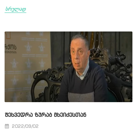
სრულად
ᲨᲔᲮᲕᲔᲓᲠᲐ ᲖᲣᲠᲐᲑ ᲛᲮᲔᲘᲫᲔᲡᲗᲐᲜ
2022/09/02