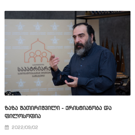
ᲖᲐᲖᲐ ᲨᲐᲗᲘᲠᲘᲨᲕᲘᲚᲘ - ᲥᲠᲘᲡᲢᲘᲐᲜᲝᲑᲐ ᲓᲐ
ᲤᲘᲚᲝᲡᲝᲤᲘᲐ
2022/09/02