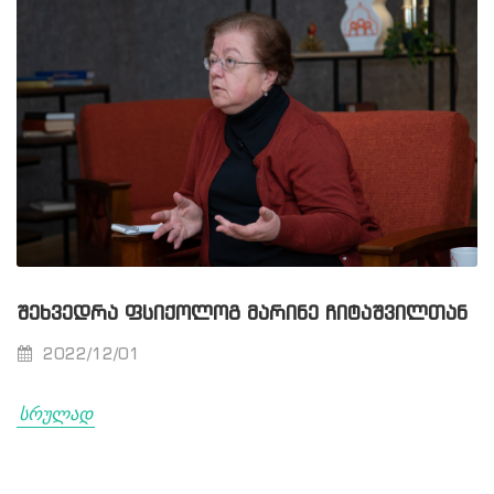
ᲨᲔᲮᲕᲔᲓᲠᲐ ᲤᲡᲘᲥᲝᲚᲝᲒ ᲛᲐᲠᲘᲜᲔ ᲩᲘᲢᲐᲨᲕᲘᲚᲗᲐᲜ
2022/12/01
სრულად