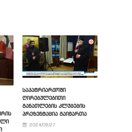
ᲡᲐᲞᲐᲢᲠᲘᲐᲠᲥᲝᲨᲘ
ᲦᲘᲠᲔᲑᲣᲚᲔᲑᲘᲗᲘ
ᲒᲐᲜᲐᲗᲚᲔᲑᲘᲡ ᲙᲚᲣᲑᲔᲑᲘᲡ
ᲣᲠᲘᲡ
ᲞᲠᲔᲖᲔᲜᲢᲐᲪᲘᲐ ᲒᲐᲘᲛᲐᲠᲗᲐ
ᲣᲚᲘ
2024/09/27
Ი