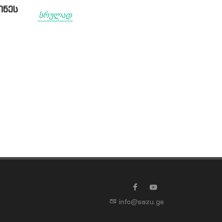
ᲘᲜᲔᲡ
სრულად
info@sazu.ge