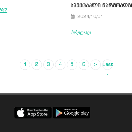
ᲡᲞᲔᲥᲢᲐᲙᲚᲘ ᲬᲐᲠᲛᲝᲐᲓᲒ
ლად
2024/10/01
სრულად
1
2
3
4
5
6
>
Last
›