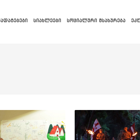
ᲥᲐᲓᲐᲒᲔᲑᲔᲑᲘ
ᲡᲘᲐᲮᲚᲔᲔᲑᲘ
ᲡᲝᲪᲘᲐᲚᲣᲠᲘ ᲛᲡᲐᲮᲣᲠᲔᲑᲐ
ᲔᲙ