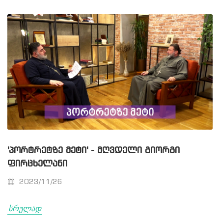
'ᲞᲝᲠᲢᲠᲔᲢᲖᲔ ᲛᲔᲢᲘ' - ᲛᲦᲕᲓᲔᲚᲘ ᲒᲘᲝᲠᲒᲘ
ᲤᲘᲠᲪᲮᲔᲚᲐᲜᲘ
2023/11/26
სრულად