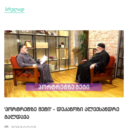
სრულად
'ᲞᲝᲠᲢᲠᲔᲢᲖᲔ ᲛᲔᲢᲘ' - ᲓᲔᲙᲐᲜᲝᲖᲘ ᲐᲚᲔᲥᲡᲐᲜᲓᲠᲔ
ᲒᲐᲚᲓᲐᲕᲐ