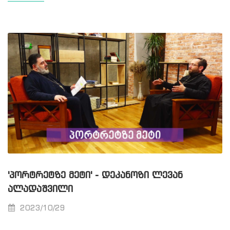
'ᲞᲝᲠᲢᲠᲔᲢᲖᲔ ᲛᲔᲢᲘ' - ᲓᲔᲙᲐᲜᲝᲖᲘ ᲚᲔᲕᲐᲜ
ᲐᲚᲐᲓᲐᲨᲕᲘᲚᲘ
2023/10/29