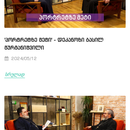
'ᲞᲝᲠᲢᲠᲔᲢᲖᲔ ᲛᲔᲢᲘ' - ᲓᲔᲙᲐᲜᲝᲖᲘ ᲑᲐᲡᲘᲚ
ᲛᲣᲠᲛᲐᲜᲘᲨᲕᲘᲚᲘ
2024/05/12
სრულად