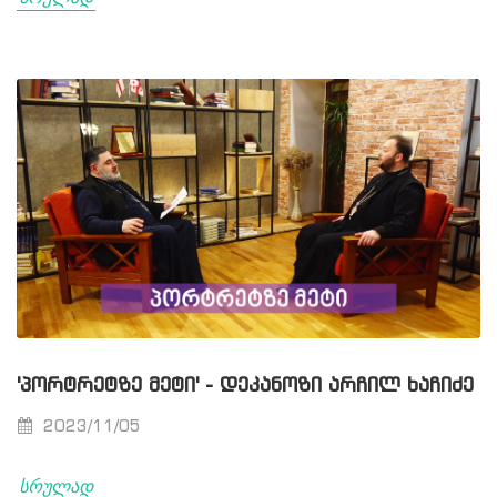
'ᲞᲝᲠᲢᲠᲔᲢᲖᲔ ᲛᲔᲢᲘ' - ᲓᲔᲙᲐᲜᲝᲖᲘ ᲐᲠᲩᲘᲚ ᲮᲐᲩᲘᲫᲔ
2023/11/05
სრულად