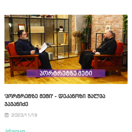
'ᲞᲝᲠᲢᲠᲔᲢᲖᲔ ᲛᲔᲢᲘ' - ᲓᲔᲙᲐᲜᲝᲖᲘ ᲨᲐᲚᲕᲐ
ᲯᲐᲯᲐᲜᲘᲫᲔ
2023/11/19
სრულად