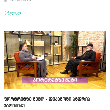
2023/10/15
სრულად
'ᲞᲝᲠᲢᲠᲔᲢᲖᲔ ᲛᲔᲢᲘ' - ᲓᲔᲙᲐᲜᲝᲖᲘ ᲐᲜᲓᲠᲘᲐ
ᲯᲐᲦᲛᲐᲘᲫᲔ