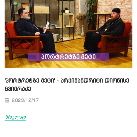
'ᲞᲝᲠᲢᲠᲔᲢᲖᲔ ᲛᲔᲢᲘ' - ᲐᲠᲥᲘᲛᲐᲜᲓᲠᲘᲢᲘ ᲓᲘᲝᲜᲘᲡᲔ
ᲒᲕᲘᲛᲠᲐᲫᲔ
2023/12/17
სრულად