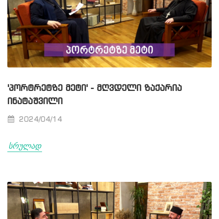
'ᲞᲝᲠᲢᲠᲔᲢᲖᲔ ᲛᲔᲢᲘ' - ᲛᲦᲕᲓᲔᲚᲘ ᲖᲐᲥᲐᲠᲘᲐ
ᲘᲜᲐᲢᲐᲨᲕᲘᲚᲘ
2024/04/14
სრულად