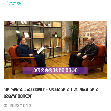
სრულად
'ᲞᲝᲠᲢᲠᲔᲢᲖᲔ ᲛᲔᲢᲘ' - ᲓᲔᲙᲐᲜᲝᲖᲘ ᲚᲝᲜᲒᲘᲜᲝᲖ
ᲡᲣᲐᲠᲘᲨᲕᲘᲚᲘ
2023/10/22