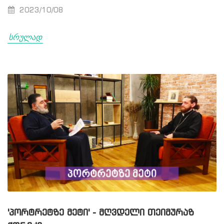
2023/10/08
სრულად
'ᲞᲝᲠᲢᲠᲔᲢᲖᲔ ᲛᲔᲢᲘ' - ᲛᲦᲕᲓᲔᲚᲘ ᲗᲔᲘᲛᲣᲠᲐᲖ