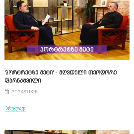
'ᲞᲝᲠᲢᲠᲔᲢᲖᲔ ᲛᲔᲢᲘ' - ᲛᲦᲕᲓᲔᲚᲘ ᲗᲔᲝᲓᲝᲠᲔ
ᲤᲐᲠᲜᲐᲨᲕᲘᲚᲘ
2024/01/28
სრულად