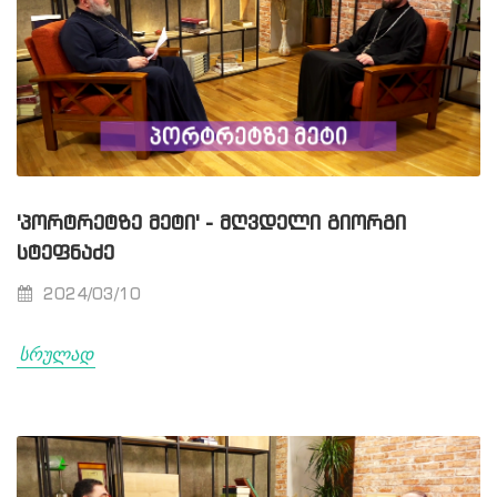
'ᲞᲝᲠᲢᲠᲔᲢᲖᲔ ᲛᲔᲢᲘ' - ᲛᲦᲕᲓᲔᲚᲘ ᲒᲘᲝᲠᲒᲘ
ᲡᲢᲔᲤᲜᲐᲫᲔ
2024/03/10
სრულად