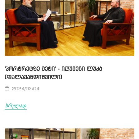
'ᲞᲝᲠᲢᲠᲔᲢᲖᲔ ᲛᲔᲢᲘ' - ᲘᲦᲣᲛᲔᲜᲘ ᲚᲣᲙᲐ
(ᲤᲐᲚᲐᲕᲐᲜᲓᲘᲨᲕᲘᲚᲘ)
2024/02/04
სრულად