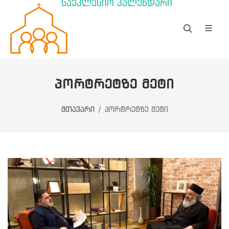
საეკლესიო კალენდარი
ᲞᲝᲠᲢᲠᲔᲢᲖᲔ ᲛᲔᲢᲘ
მთავარი
პორტრეტზე მეტი