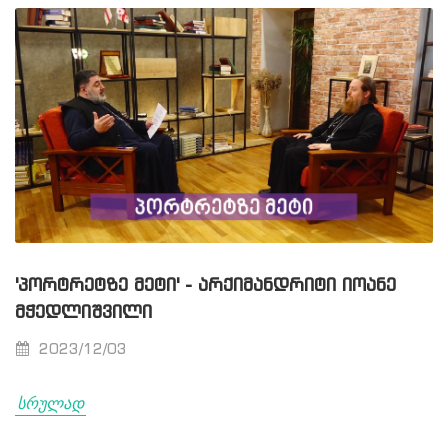
'ᲞᲝᲠᲢᲠᲔᲢᲖᲔ ᲛᲔᲢᲘ' - ᲐᲠᲥᲘᲛᲐᲜᲓᲠᲘᲢᲘ ᲘᲝᲐᲜᲔ
ᲛᲭᲔᲓᲚᲘᲨᲕᲘᲚᲘ
2023/12/03
სრულად