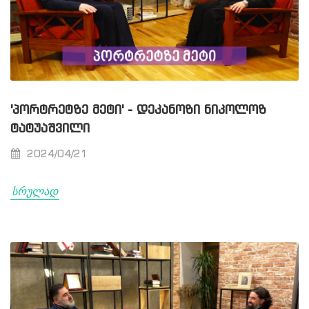
'ᲞᲝᲠᲢᲠᲔᲢᲖᲔ ᲛᲔᲢᲘ' - ᲓᲔᲙᲐᲜᲝᲖᲘ ᲜᲘᲙᲝᲚᲝᲖ
ᲢᲐᲢᲣᲐᲨᲕᲘᲚᲘ
2024/04/21
სრულად