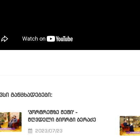
ვსი განცხადებები:
'ᲞᲝᲠᲢᲠᲔᲢᲖᲔ ᲛᲔᲢᲘ' -
ᲛᲦᲕᲓᲔᲚᲘ ᲒᲘᲝᲠᲒᲘ ᲑᲔᲠᲐᲫᲔ
2023/07/23