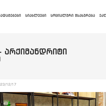
ᲥᲐᲓᲐᲒᲔᲑᲔᲑᲘ
ᲡᲘᲐᲮᲚᲔᲔᲑᲘ
ᲡᲝᲪᲘᲐᲚᲣᲠᲘ ᲛᲡᲐᲮᲣᲠᲔᲑᲐ
ᲔᲙ
 - ᲐᲠᲥᲘᲛᲐᲜᲓᲠᲘᲢᲘ
Ე
23/12/17