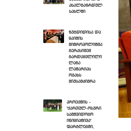
ახალგაზრდულ
სახლში
ზუგდიდისა და
ცაიშის
მიტროპოლიტმა
გერასიმემ
გარდაცვლილი
ლანა
ლატარიას
ოჯახს
მიუსამძიმრა
პროექტის -
'ქართულ-ოსური
სამშვიდობო
ინიციატივა'
ფარგლებში,