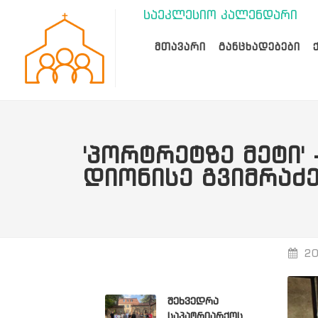
საეკლესიო კალენდარი
ᲛᲗᲐᲕᲐᲠᲘ
ᲒᲐᲜᲪᲮᲐᲓᲔᲑᲔᲑᲘ
'ᲞᲝᲠᲢᲠᲔᲢᲖᲔ ᲛᲔᲢᲘ'
ᲓᲘᲝᲜᲘᲡᲔ ᲒᲕᲘᲛᲠᲐᲫ
20
შეხვედრა
საპატრიარქოს