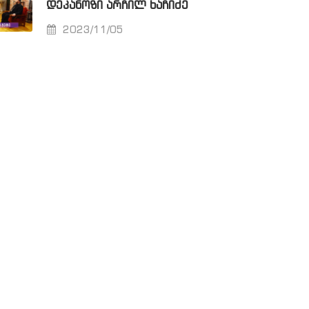
ᲓᲔᲙᲐᲜᲝᲖᲘ ᲐᲠᲩᲘᲚ ᲮᲐᲩᲘᲫᲔ
2023/11/05