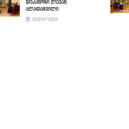
ᲓᲔᲙᲐᲜᲝᲖᲘ ᲚᲔᲕᲐᲜ
ᲐᲚᲐᲓᲐᲨᲕᲘᲚᲘ
2023/10/29