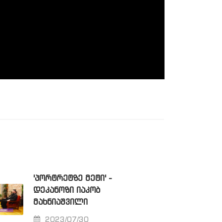
'ᲞᲝᲠᲢᲠᲔᲢᲖᲔ ᲛᲔᲢᲘ' -
ᲓᲔᲙᲐᲜᲝᲖᲘ ᲘᲐᲙᲝᲑ
ᲛᲐᲮᲜᲘᲐᲨᲕᲘᲚᲘ
2023/07/30