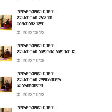
'ᲞᲝᲠᲢᲠᲔᲢᲖᲔ ᲛᲔᲢᲘ' -
ᲓᲔᲙᲐᲜᲝᲖᲘ ᲓᲐᲕᲘᲗ
ᲢᲐᲢᲐᲜᲐᲨᲕᲘᲚᲘ
2023/09/23
'ᲞᲝᲠᲢᲠᲔᲢᲖᲔ ᲛᲔᲢᲘ' -
ᲓᲔᲙᲐᲜᲝᲖᲘ ᲐᲜᲓᲠᲘᲐ ᲯᲐᲦᲛᲐᲘᲫᲔ
2023/10/08
'ᲞᲝᲠᲢᲠᲔᲢᲖᲔ ᲛᲔᲢᲘ' -
ᲓᲔᲙᲐᲜᲝᲖᲘ ᲚᲝᲜᲒᲘᲜᲝᲖ
ᲡᲣᲐᲠᲘᲨᲕᲘᲚᲘ
2023/10/22
'ᲞᲝᲠᲢᲠᲔᲢᲖᲔ ᲛᲔᲢᲘ' -