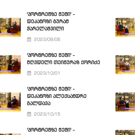
'ᲞᲝᲠᲢᲠᲔᲢᲖᲔ ᲛᲔᲢᲘ' -
ᲓᲔᲙᲐᲜᲝᲖᲘ ᲒᲣᲠᲐᲛ
ᲭᲐᲠᲔᲚᲐᲨᲕᲘᲚᲘ
2023/08/06
'ᲞᲝᲠᲢᲠᲔᲢᲖᲔ ᲛᲔᲢᲘ' -
ᲛᲦᲕᲓᲔᲚᲘ ᲗᲔᲘᲛᲣᲠᲐᲖ ᲥᲝᲠᲘᲫᲔ
2023/10/01
'ᲞᲝᲠᲢᲠᲔᲢᲖᲔ ᲛᲔᲢᲘ' -
ᲓᲔᲙᲐᲜᲝᲖᲘ ᲐᲚᲔᲥᲡᲐᲜᲓᲠᲔ
ᲒᲐᲚᲓᲐᲕᲐ
2023/10/15
'ᲞᲝᲠᲢᲠᲔᲢᲖᲔ ᲛᲔᲢᲘ' -