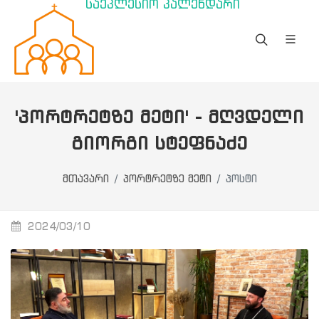
საეკლესიო კალენდარი
'ᲞᲝᲠᲢᲠᲔᲢᲖᲔ ᲛᲔᲢᲘ' - ᲛᲦᲕᲓᲔᲚᲘ
ᲒᲘᲝᲠᲒᲘ ᲡᲢᲔᲤᲜᲐᲫᲔ
მთავარი
პორტრეტზე მეტი
პოსტი
2024/03/10