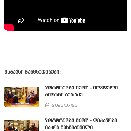
მსგავსი განცხადებები:
'ᲞᲝᲠᲢᲠᲔᲢᲖᲔ ᲛᲔᲢᲘ' - ᲛᲦᲕᲓᲔᲚᲘ
ᲒᲘᲝᲠᲒᲘ ᲑᲔᲠᲐᲫᲔ
2023/07/23
'ᲞᲝᲠᲢᲠᲔᲢᲖᲔ ᲛᲔᲢᲘ' - ᲓᲔᲙᲐᲜᲝᲖᲘ
ᲘᲐᲙᲝᲑ ᲛᲐᲮᲜᲘᲐᲨᲕᲘᲚᲘ