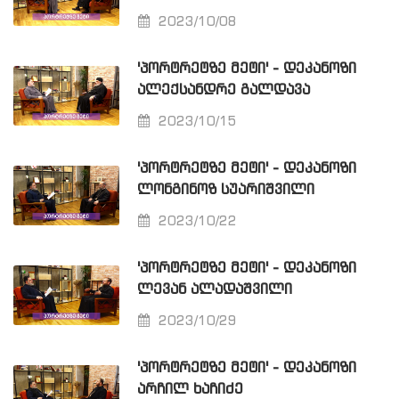
2023/10/08
'ᲞᲝᲠᲢᲠᲔᲢᲖᲔ ᲛᲔᲢᲘ' - ᲓᲔᲙᲐᲜᲝᲖᲘ
ᲐᲚᲔᲥᲡᲐᲜᲓᲠᲔ ᲒᲐᲚᲓᲐᲕᲐ
2023/10/15
'ᲞᲝᲠᲢᲠᲔᲢᲖᲔ ᲛᲔᲢᲘ' - ᲓᲔᲙᲐᲜᲝᲖᲘ
ᲚᲝᲜᲒᲘᲜᲝᲖ ᲡᲣᲐᲠᲘᲨᲕᲘᲚᲘ
2023/10/22
'ᲞᲝᲠᲢᲠᲔᲢᲖᲔ ᲛᲔᲢᲘ' - ᲓᲔᲙᲐᲜᲝᲖᲘ
ᲚᲔᲕᲐᲜ ᲐᲚᲐᲓᲐᲨᲕᲘᲚᲘ
2023/10/29
'ᲞᲝᲠᲢᲠᲔᲢᲖᲔ ᲛᲔᲢᲘ' - ᲓᲔᲙᲐᲜᲝᲖᲘ
ᲐᲠᲩᲘᲚ ᲮᲐᲩᲘᲫᲔ