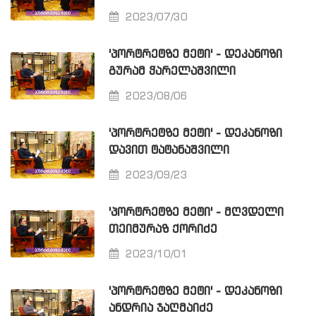
2023/07/30
'ᲞᲝᲠᲢᲠᲔᲢᲖᲔ ᲛᲔᲢᲘ' - ᲓᲔᲙᲐᲜᲝᲖᲘ
ᲒᲣᲠᲐᲛ ᲭᲐᲠᲔᲚᲐᲨᲕᲘᲚᲘ
2023/08/06
'ᲞᲝᲠᲢᲠᲔᲢᲖᲔ ᲛᲔᲢᲘ' - ᲓᲔᲙᲐᲜᲝᲖᲘ
ᲓᲐᲕᲘᲗ ᲢᲐᲢᲐᲜᲐᲨᲕᲘᲚᲘ
2023/09/23
'ᲞᲝᲠᲢᲠᲔᲢᲖᲔ ᲛᲔᲢᲘ' - ᲛᲦᲕᲓᲔᲚᲘ
ᲗᲔᲘᲛᲣᲠᲐᲖ ᲥᲝᲠᲘᲫᲔ
2023/10/01
'ᲞᲝᲠᲢᲠᲔᲢᲖᲔ ᲛᲔᲢᲘ' - ᲓᲔᲙᲐᲜᲝᲖᲘ
ᲐᲜᲓᲠᲘᲐ ᲯᲐᲦᲛᲐᲘᲫᲔ